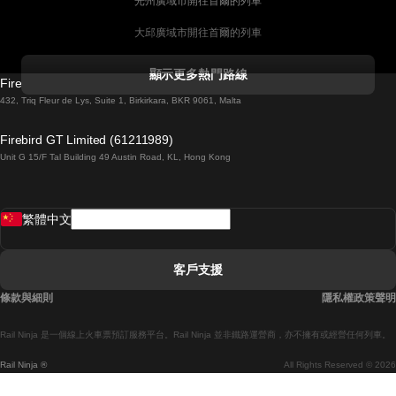
光州廣域市開往首爾的列車
大邱廣域市開往首爾的列車
科克開往都柏林的列車
顯示更多熱門路線
Firebird GT Limited (OC 1451)
都柏林開往戈尔韦的列車
432, Triq Fleur de Lys, Suite 1, Birkirkara, BKR 9061, Malta
倫敦開往愛丁堡的列車
Firebird GT Limited (61211989)
Unit G 15/F Tal Building 49 Austin Road, KL, Hong Kong
羅馬開往拿坡里的列車
罗瓦涅米開往赫尔辛基的列車
繁體中文
里斯本開往拉哥斯的列車
里斯本開往波多的列車
客戶支援
里斯本開往科英布拉的列車
條款與細則
隱私權政策聲明
馬德里開往馬拉加的列車
Rail Ninja 是一個線上火車票預訂服務平台。Rail Ninja 並非鐵路運營商，亦不擁有或經營任何列車。
馬德里開往巴塞罗那的列車
Rail Ninja ®
All Rights Reserved © 2026
馬德里開往塞維亞的列車