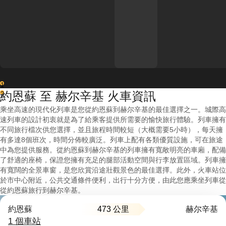
1
約恩蘇 至 赫尔辛基 火車資訊
2
乘坐高速的現代化列車是您從約恩蘇到赫尔辛基的最佳選擇之一。城際高
速列車的設計初衷就是為了給乘客提供所需要的愉快旅行體驗。列車擁有
不同旅行檔次供您選擇，並且旅程時間較短（大概需要5小時），每天擁
有多達8個班次，時間分佈較廣泛。列車上配有各類優質設施，可在旅途
中為您提供服務。從約恩蘇到赫尔辛基的列車擁有寬敞明亮的車廂，配備
了舒適的座椅，保證您擁有充足的腿部活動空間與行李放置區域。列車擁
有寬闊的全景車窗，是您欣賞沿途壯觀景色的最佳選擇。此外，火車站位
於市中心附近，公共交通條件便利，出行十分方便，由此您應乘坐列車從
從約恩蘇旅行到赫尔辛基。
473 公里
約恩蘇
赫尔辛基
1 個車站