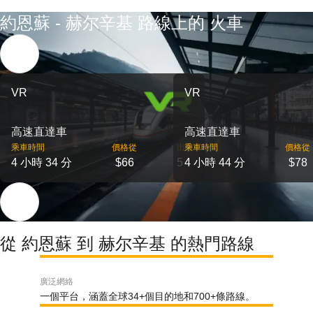
約恩蘇 - 赫尔辛基 路線上的 火車
VR
VR
高速直達車
高速直達車
乘車時間
價格從
出發
乘車時間
價格從
4 小時 34 分
$66
5
4 小時 44 分
$78
從 約恩蘇 到 赫尔辛基 的熱門路線
廣泛網絡
一個平台，涵蓋全球34+個目的地和700+條路線。