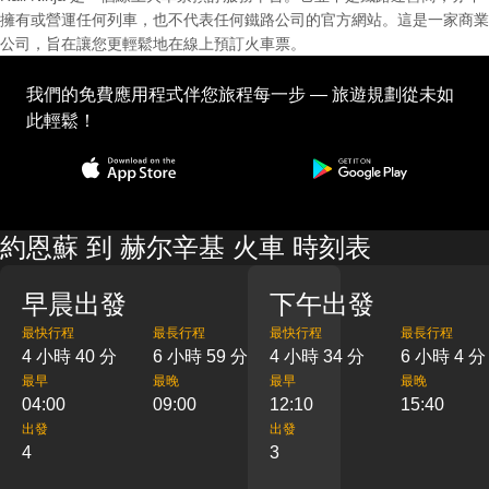
擁有或營運任何列車，也不代表任何鐵路公司的官方網站。這是一家商業
公司，旨在讓您更輕鬆地在線上預訂火車票。
我們的免費應用程式伴您旅程每一步 — 旅遊規劃從未如
此輕鬆！
約恩蘇 到 赫尔辛基 火車 時刻表
早晨出發
下午出發
最快行程
最長行程
最快行程
最長行程
4 小時 40 分
6 小時 59 分
4 小時 34 分
6 小時 4 分
最早
最晚
最早
最晚
04:00
09:00
12:10
15:40
出發
出發
4
3