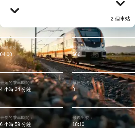
2 個車站
最早出發：
最低價格：
04:00
$66
最短的乘車時間：
每日平均班次:
4 小時 34 分鐘
8
最長的乘車時間：
最晚出發：
6 小時 59 分鐘
18:10