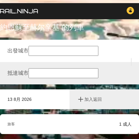
約恩蘇至赫尔辛基 的列車
出發城市
抵達城市
13 8月 2026
加入返回
1
成人
旅客