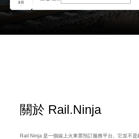
團體預訂
8月
關於 Rail.Ninja
Rail Ninja 是一個線上火車票預訂服務平台。