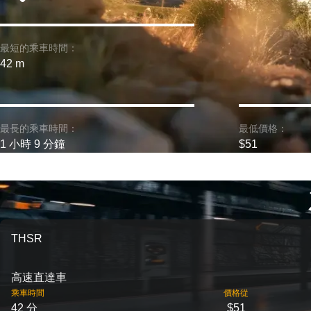
最短的乘車時間：
42 m
最長的乘車時間：
最低價格：
1 小時 9 分鐘
$51
THSR
高速直達車
乘車時間
價格從
42 分
$51