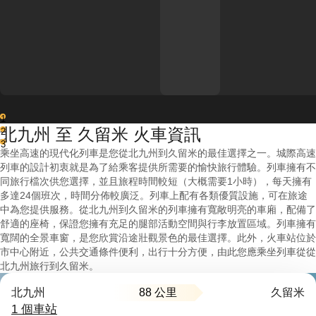
1
北九州 至 久留米 火車資訊
2
3
乘坐高速的現代化列車是您從北九州到久留米的最佳選擇之一。城際高速
列車的設計初衷就是為了給乘客提供所需要的愉快旅行體驗。列車擁有不
同旅行檔次供您選擇，並且旅程時間較短（大概需要1小時），每天擁有
多達24個班次，時間分佈較廣泛。列車上配有各類優質設施，可在旅途
中為您提供服務。從北九州到久留米的列車擁有寬敞明亮的車廂，配備了
舒適的座椅，保證您擁有充足的腿部活動空間與行李放置區域。列車擁有
寬闊的全景車窗，是您欣賞沿途壯觀景色的最佳選擇。此外，火車站位於
市中心附近，公共交通條件便利，出行十分方便，由此您應乘坐列車從從
北九州旅行到久留米。
88 公里
北九州
久留米
1 個車站