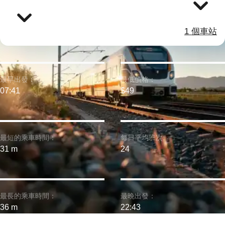
1 個車站
最早出發：
最低價格：
07:41
$49
最短的乘車時間：
每日平均班次:
31 m
24
最長的乘車時間：
最晚出發：
36 m
22:43