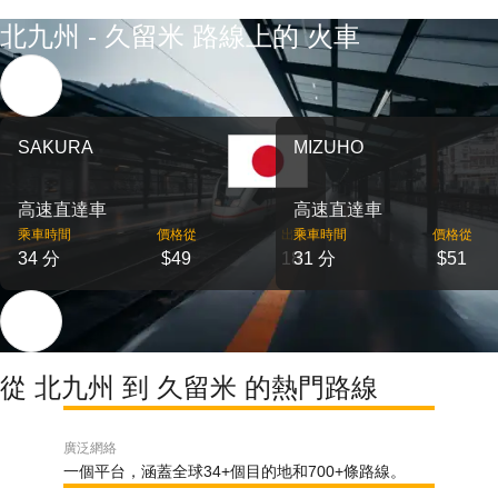
北九州 - 久留米 路線上的 火車
SAKURA
MIZUHO
高速直達車
高速直達車
乘車時間
價格從
出發
乘車時間
價格從
34 分
$49
18
31 分
$51
從 北九州 到 久留米 的熱門路線
廣泛網絡
一個平台，涵蓋全球34+個目的地和700+條路線。