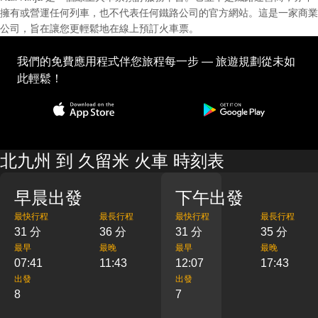
擁有或營運任何列車，也不代表任何鐵路公司的官方網站。這是一家商業
公司，旨在讓您更輕鬆地在線上預訂火車票。
我們的免費應用程式伴您旅程每一步 — 旅遊規劃從未如
此輕鬆！
北九州 到 久留米 火車 時刻表
早晨出發
下午出發
最快行程
最長行程
最快行程
最長行程
31 分
36 分
31 分
35 分
最早
最晚
最早
最晚
07:41
11:43
12:07
17:43
出發
出發
8
7