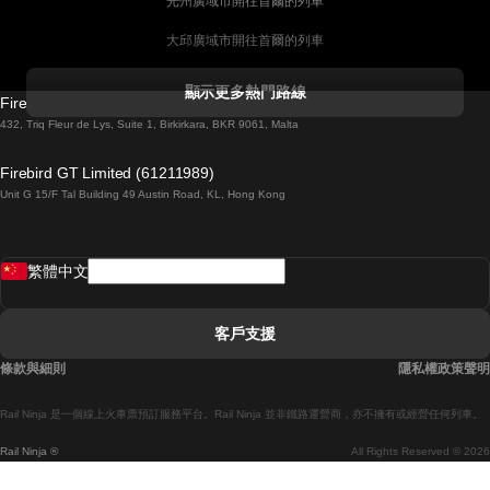
光州廣域市開往首爾的列車
大邱廣域市開往首爾的列車
科克開往都柏林的列車
顯示更多熱門路線
Firebird GT Limited (OC 1451)
都柏林開往戈尔韦的列車
432, Triq Fleur de Lys, Suite 1, Birkirkara, BKR 9061, Malta
倫敦開往愛丁堡的列車
Firebird GT Limited (61211989)
Unit G 15/F Tal Building 49 Austin Road, KL, Hong Kong
羅馬開往拿坡里的列車
罗瓦涅米開往赫尔辛基的列車
繁體中文
里斯本開往拉哥斯的列車
里斯本開往波多的列車
客戶支援
里斯本開往科英布拉的列車
條款與細則
隱私權政策聲明
馬德里開往馬拉加的列車
Rail Ninja 是一個線上火車票預訂服務平台。Rail Ninja 並非鐵路運營商，亦不擁有或經營任何列車。
馬德里開往巴塞罗那的列車
Rail Ninja ®
All Rights Reserved © 2026
馬德里開往塞維亞的列車