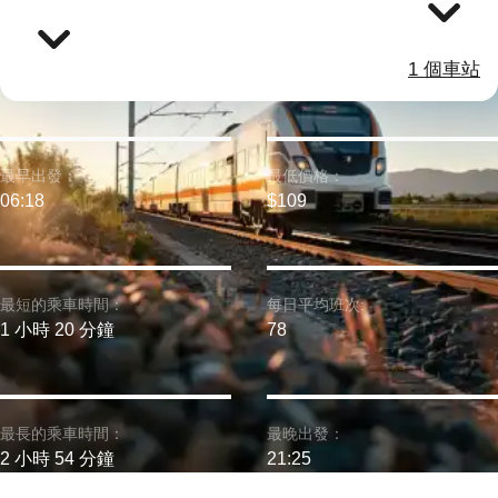
1 個車站
最早出發：
最低價格：
06:18
$109
最短的乘車時間：
每日平均班次:
1 小時 20 分鐘
78
最長的乘車時間：
最晚出發：
2 小時 54 分鐘
21:25