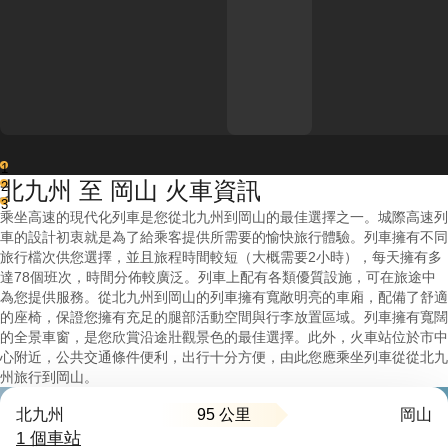
1
北九州 至 岡山 火車資訊
2
3
乘坐高速的現代化列車是您從北九州到岡山的最佳選擇之一。城際高速列
車的設計初衷就是為了給乘客提供所需要的愉快旅行體驗。列車擁有不同
旅行檔次供您選擇，並且旅程時間較短（大概需要2小時），每天擁有多
達78個班次，時間分佈較廣泛。列車上配有各類優質設施，可在旅途中
為您提供服務。從北九州到岡山的列車擁有寬敞明亮的車廂，配備了舒適
的座椅，保證您擁有充足的腿部活動空間與行李放置區域。列車擁有寬闊
的全景車窗，是您欣賞沿途壯觀景色的最佳選擇。此外，火車站位於市中
心附近，公共交通條件便利，出行十分方便，由此您應乘坐列車從從北九
州旅行到岡山。
95 公里
北九州
岡山
1 個車站