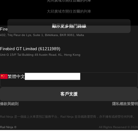
光州廣域市開往首爾的列車
大邱廣域市開往首爾的列車
科克開往都柏林的列車
顯示更多熱門路線
Firebird GT Limited (OC 1451)
都柏林開往戈尔韦的列車
432, Triq Fleur de Lys, Suite 1, Birkirkara, BKR 9061, Malta
倫敦開往愛丁堡的列車
Firebird GT Limited (61211989)
Unit G 15/F Tal Building 49 Austin Road, KL, Hong Kong
羅馬開往拿坡里的列車
罗瓦涅米開往赫尔辛基的列車
繁體中文
里斯本開往拉哥斯的列車
里斯本開往波多的列車
客戶支援
里斯本開往科英布拉的列車
條款與細則
隱私權政策聲明
馬德里開往馬拉加的列車
Rail Ninja 是一個線上火車票預訂服務平台。Rail Ninja 並非鐵路運營商，亦不擁有或經營任何列車。
馬德里開往巴塞罗那的列車
Rail Ninja ®
All Rights Reserved © 2026
馬德里開往塞維亞的列車