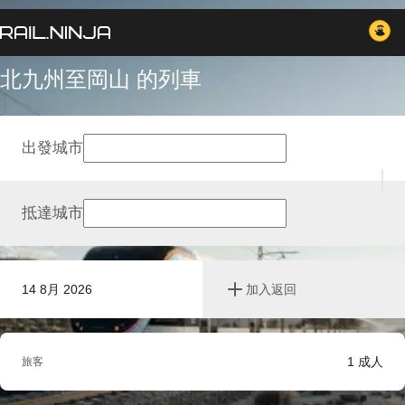
北九州至岡山 的列車
出發城市
抵達城市
14 8月 2026
加入返回
1
成人
旅客