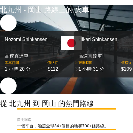
北九州 - 岡山 路線上的 火車
Nozomi Shinkansen
Hikari Shinkansen
高速直達車
高速直達車
乘車時間
價格從
出發
乘車時間
價格從
1 小時 20 分
$112
36
1 小時 31 分
$109
從 北九州 到 岡山 的熱門路線
廣泛網絡
一個平台，涵蓋全球34+個目的地和700+條路線。