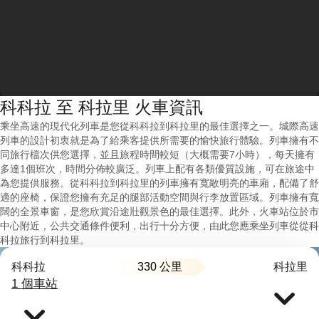
科科拉 至 科拉里 火車資訊
乘坐高速的現代化列車是您從科科拉到科拉里的最佳選擇之一。城際高速
列車的設計初衷就是為了給乘客提供所需要的愉快旅行體驗。列車擁有不
同旅行檔次供您選擇，並且旅程時間較短（大概需要7小時），每天擁有
多達1個班次，時間分佈較廣泛。列車上配有各類優質設施，可在旅途中
為您提供服務。從科科拉到科拉里的列車擁有寬敞明亮的車廂，配備了舒
適的座椅，保證您擁有充足的腿部活動空間與行李放置區域。列車擁有寬
闊的全景車窗，是您欣賞沿途壯觀景色的最佳選擇。此外，火車站位於市
中心附近，公共交通條件便利，出行十分方便，由此您應乘坐列車從從科
科拉旅行到科拉里。
330 公里
科科拉
科拉里
1 個車站