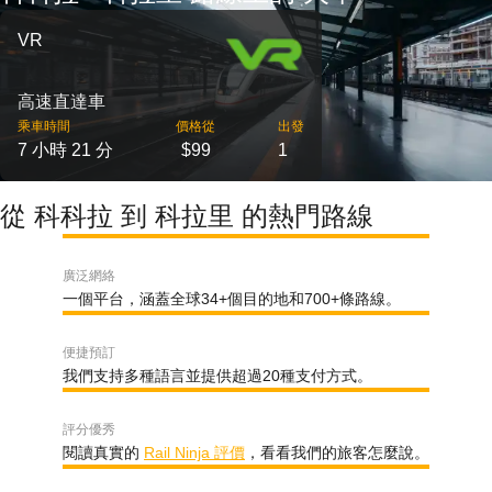
VR
高速直達車
乘車時間
價格從
出發
7 小時 21 分
$99
1
從 科科拉 到 科拉里 的熱門路線
廣泛網絡
一個平台，涵蓋全球34+個目的地和700+條路線。
便捷預訂
我們支持多種語言並提供超過20種支付方式。
評分優秀
閱讀真實的
Rail Ninja 評價
，看看我們的旅客怎麼說。