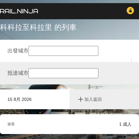
科科拉至科拉里 的列車
出發城市
抵達城市
15 8月 2026
加入返回
1
成人
旅客