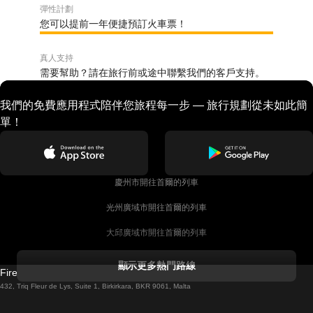
彈性計劃
您可以提前一年便捷預訂火車票！
真人支持
需要幫助？請在旅行前或途中聯繫我們的客戶支持。
我們的免費應用程式陪伴您旅程每一步 — 旅行規劃從未如此簡
單！
慶州市開往首爾的列車
光州廣域市開往首爾的列車
大邱廣域市開往首爾的列車
科克開往都柏林的列車
顯示更多熱門路線
Firebird GT Limited (OC 1451)
都柏林開往戈尔韦的列車
432, Triq Fleur de Lys, Suite 1, Birkirkara, BKR 9061, Malta
倫敦開往愛丁堡的列車