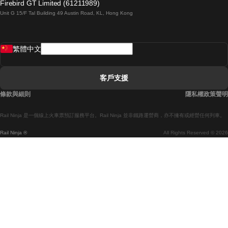
Firebird GT Limited (61211989)
Unit G 15/F Tal Building 49 Austin Road, KL, Hong Kong
羅馬開往拿坡里的列車
罗瓦涅米開往赫尔辛基的列車
繁體中文
里斯本開往拉哥斯的列車
里斯本開往波多的列車
客戶支援
里斯本開往科英布拉的列車
條款與細則
隱私權政策聲明
馬德里開往馬拉加的列車
Rail Ninja 是一個線上火車票預訂服務平台。Rail Ninja 並非鐵路運營商，亦不擁有或經營任何列車。
馬德里開往巴塞罗那的列車
Rail Ninja ®
All Rights Reserved © 2026
馬德里開往塞維亞的列車
馬德里開往阿利坎特的列車
馬拉加開往馬德里的列車
巴塞罗那開往馬德里的列車
巴塞罗那開往塞維亞的列車