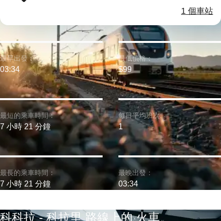
1 個車站
最早出發：
最低價格：
03:34
$99
最短的乘車時間：
每日平均班次:
7 小時 21 分鐘
1
最長的乘車時間：
最晚出發：
7 小時 21 分鐘
03:34
科科拉 - 科拉里 路線上的 火車