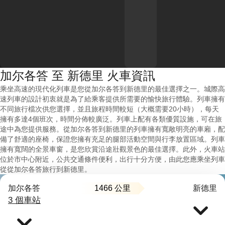
加尔各答 至 新德里 火車資訊
乘坐高速的現代化列車是您從加尔各答到新德里的最佳選擇之一。城際高
速列車的設計初衷就是為了給乘客提供所需要的愉快旅行體驗。列車擁有
不同旅行檔次供您選擇，並且旅程時間較短（大概需要20小時），每天
擁有多達4個班次，時間分佈較廣泛。列車上配有各類優質設施，可在旅
途中為您提供服務。從加尔各答到新德里的列車擁有寬敞明亮的車廂，配
備了舒適的座椅，保證您擁有充足的腿部活動空間與行李放置區域。列車
擁有寬闊的全景車窗，是您欣賞沿途壯觀景色的最佳選擇。此外，火車站
位於市中心附近，公共交通條件便利，出行十分方便，由此您應乘坐列車
從從加尔各答旅行到新德里。
1466 公里
加尔各答
新德里
3 個車站