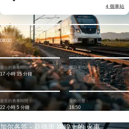
4 個車站
最早出發：
最低價格：
08:00
$46
最短的乘車時間：
每日平均班次:
17 小時 15 分鐘
4
最長的乘車時間：
最晚出發：
22 小時 5 分鐘
16:50
加尔各答 - 新德里 路線上的 火車