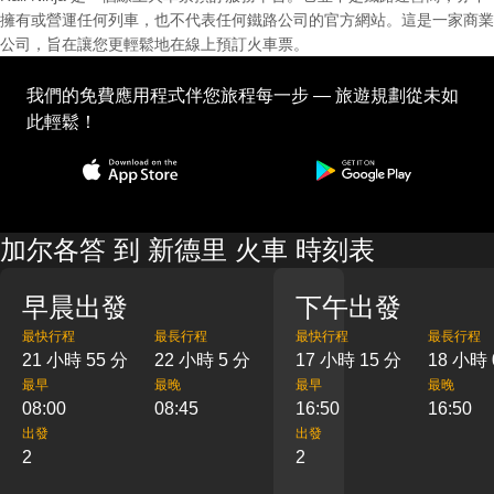
擁有或營運任何列車，也不代表任何鐵路公司的官方網站。這是一家商業
公司，旨在讓您更輕鬆地在線上預訂火車票。
我們的免費應用程式伴您旅程每一步 — 旅遊規劃從未如
此輕鬆！
加尔各答 到 新德里 火車 時刻表
早晨出發
下午出發
最快行程
最長行程
最快行程
最長行程
21 小時 55 分
22 小時 5 分
17 小時 15 分
18 小時 
最早
最晚
最早
最晚
08:00
08:45
16:50
16:50
出發
出發
2
2