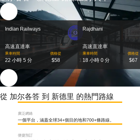
Indian Railways
Rajdhani
高速直達車
高速直達車
乘車時間
價格從
出發
乘車時間
價格從
22 小時 5 分
$58
1
18 小時 0 分
$67
從 加尔各答 到 新德里 的熱門路線
廣泛網絡
一個平台，涵蓋全球34+個目的地和700+條路線。
便捷預訂