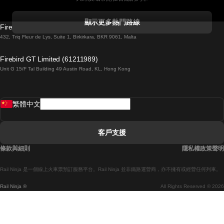
科克開往都柏林的列車
顯示更多熱門路線
Firebird GT Limited (OC 1451)
都柏林開往戈尔韦的列車
432, Triq Fleur de Lys, Suite 1, Birkirkara, BKR 9061, Malta
倫敦開往愛丁堡的列車
Firebird GT Limited (61211989)
Unit G 15/F Tal Building 49 Austin Road, KL, Hong Kong
羅馬開往拿坡里的列車
罗瓦涅米開往赫尔辛基的列車
繁體中文
里斯本開往拉哥斯的列車
里斯本開往波多的列車
客戶支援
里斯本開往科英布拉的列車
條款與細則
隱私權政策聲明
馬德里開往馬拉加的列車
Rail Ninja 是一個線上火車票預訂服務平台。Rail Ninja 並非鐵路運營商，亦不擁有或經營任何列車。
馬德里開往巴塞罗那的列車
Rail Ninja ®
All Rights Reserved © 2026
馬德里開往塞維亞的列車
馬德里開往阿利坎特的列車