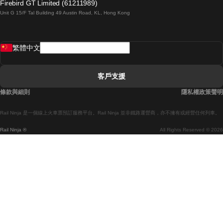
Firebird GT Limited (61211989)
Unit G 15/F Tal Building 49 Austin Road, KL, Hong Kong
羅馬開往拿坡里的列車
罗瓦涅米開往赫尔辛基的列車
繁體中文
里斯本開往拉哥斯的列車
里斯本開往波多的列車
客戶支援
里斯本開往科英布拉的列車
條款與細則
隱私權政策聲明
馬德里開往馬拉加的列車
Rail Ninja 是一個線上火車票預訂服務平台。Rail Ninja 並非鐵路運營商，亦不擁有或經營任何列車。
馬德里開往巴塞罗那的列車
Rail Ninja ®
All Rights Reserved © 2026
馬德里開往塞維亞的列車
馬德里開往阿利坎特的列車
馬拉加開往馬德里的列車
巴塞罗那開往馬德里的列車
巴塞罗那開往塞維亞的列車