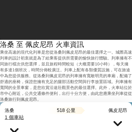
洛桑 至 佩皮尼昂 火車資訊
乘坐高速的現代化列車是您從洛桑到佩皮尼昂的最佳選擇之一。城際高速
列車的設計初衷就是為了給乘客提供所需要的愉快旅行體驗。列車擁有不
同旅行檔次供您選擇，並且旅程時間較短（大概需要10小時），每天擁
有多達1個班次，時間分佈較廣泛。列車上配有各類優質設施，可在旅途
中為您提供服務。從洛桑到佩皮尼昂的列車擁有寬敞明亮的車廂，配備了
舒適的座椅，保證您擁有充足的腿部活動空間與行李放置區域。列車擁有
寬闊的全景車窗，是您欣賞沿途壯觀景色的最佳選擇。此外，火車站位於
市中心附近，公共交通條件便利，出行十分方便，由此您應乘坐列車從從
洛桑旅行到佩皮尼昂。
518 公里
洛桑
佩皮尼昂
1 個車站