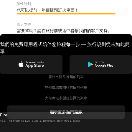
彈性計劃
您可以提前一年便捷預訂火車票！
真人支持
需要幫助？請在旅行前或途中聯繫我們的客戶支持。
我們的免費應用程式陪伴您旅程每一步 — 旅行規劃從未如此簡
單！
慶州市開往首爾的列車
光州廣域市開往首爾的列車
大邱廣域市開往首爾的列車
科克開往都柏林的列車
顯示更多熱門路線
Firebird GT Limited (OC 1451)
都柏林開往戈尔韦的列車
432, Triq Fleur de Lys, Suite 1, Birkirkara, BKR 9061, Malta
倫敦開往愛丁堡的列車