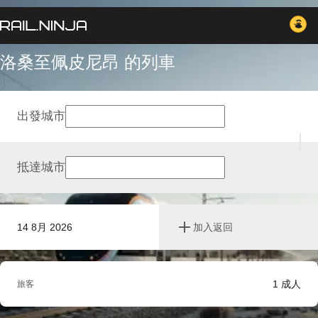
洛桑至佩皮尼昂 的列車
出發城市
抵達城市
14 8月 2026
加入返回
1
成人
旅客