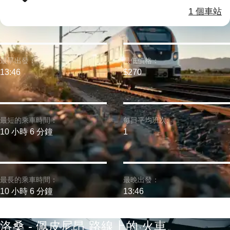
1 個車站
最早出發：
最低價格：
13:46
$270
最短的乘車時間：
每日平均班次:
10 小時 6 分鐘
1
最長的乘車時間：
最晚出發：
10 小時 6 分鐘
13:46
洛桑 - 佩皮尼昂 路線上的 火車