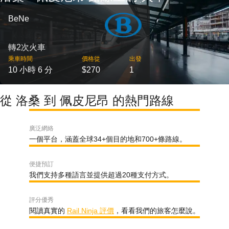
BeNe
轉2次火車
乘車時間
價格從
出發
10 小時 6 分
$270
1
從 洛桑 到 佩皮尼昂 的熱門路線
廣泛網絡
一個平台，涵蓋全球34+個目的地和700+條路線。
便捷預訂
我們支持多種語言並提供超過20種支付方式。
評分優秀
閱讀真實的
Rail Ninja 評價
，看看我們的旅客怎麼說。