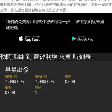
擁有或營運任何列車，也不代表任何鐵路公司的官方網站。這是一家商業
公司，旨在讓您更輕鬆地在線上預訂火車票。
我們的免費應用程式伴您旅程每一步 — 旅遊規劃從未如
此輕鬆！
勒阿弗爾 到 蒙彼利埃 火車 時刻表
早晨出發
最快行程
最長行程
最早
7 小時 0 分
7 小時 0 分
07:08
最晚
出發
07:08
1