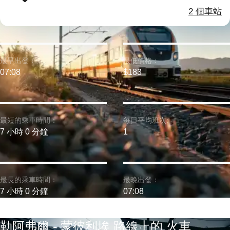
2 個車站
最早出發：
最低價格：
07:08
$183
最短的乘車時間：
每日平均班次:
7 小時 0 分鐘
1
最長的乘車時間：
最晚出發：
7 小時 0 分鐘
07:08
勒阿弗爾 - 蒙彼利埃 路線上的 火車