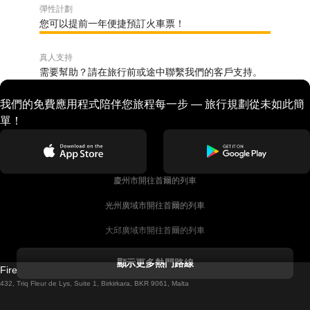
彈性計劃
您可以提前一年便捷預訂火車票！
真人支持
需要幫助？請在旅行前或途中聯繫我們的客戶支持。
我們的免費應用程式陪伴您旅程每一步 — 旅行規劃從未如此簡
單！
慶州市開往首爾的列車
光州廣域市開往首爾的列車
大邱廣域市開往首爾的列車
科克開往都柏林的列車
顯示更多熱門路線
Firebird GT Limited (OC 1451)
都柏林開往戈尔韦的列車
432, Triq Fleur de Lys, Suite 1, Birkirkara, BKR 9061, Malta
倫敦開往愛丁堡的列車