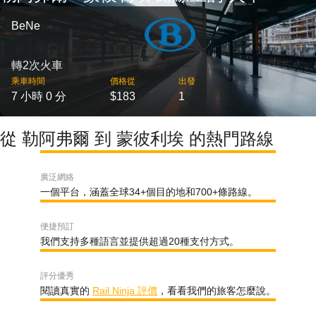
BeNe
轉2次火車
乘車時間
價格從
出發
7 小時 0 分
$183
1
從 勒阿弗爾 到 蒙彼利埃 的熱門路線
廣泛網絡
一個平台，涵蓋全球34+個目的地和700+條路線。
便捷預訂
我們支持多種語言並提供超過20種支付方式。
評分優秀
閱讀真實的
Rail Ninja 評價
，看看我們的旅客怎麼說。