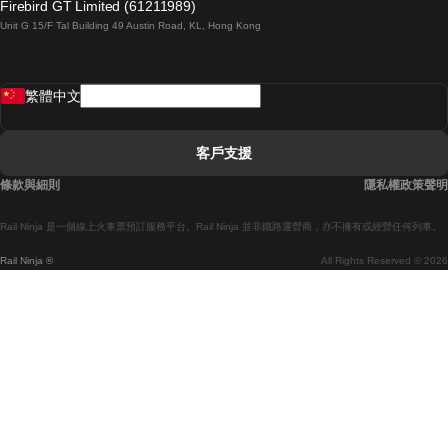
Firebird GT Limited (61211989)
Unit G 15/F Tal Building 49 Austin Road, KL, Hong Kong
羅馬開往拿坡里的列車
罗瓦涅米開往赫尔辛基的列車
繁體中文
里斯本開往拉哥斯的列車
里斯本開往波多的列車
客戶支援
里斯本開往科英布拉的列車
條款與細則
隱私權政策聲明
馬德里開往馬拉加的列車
Rail Ninja 是一個線上火車票預訂服務平台。Rail Ninja 並非鐵路運營商，亦不擁有或經營任何列車。
馬德里開往巴塞罗那的列車
Rail Ninja ®
All Rights Reserved © 2026
馬德里開往塞維亞的列車
馬德里開往阿利坎特的列車
馬拉加開往馬德里的列車
巴塞罗那開往馬德里的列車
巴塞罗那開往塞維亞的列車