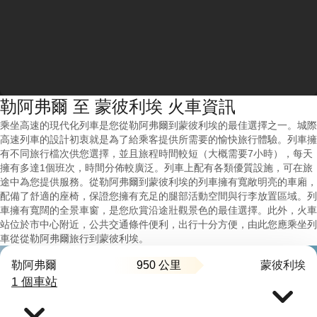
勒阿弗爾 至 蒙彼利埃 火車資訊
乘坐高速的現代化列車是您從勒阿弗爾到蒙彼利埃的最佳選擇之一。城際
高速列車的設計初衷就是為了給乘客提供所需要的愉快旅行體驗。列車擁
有不同旅行檔次供您選擇，並且旅程時間較短（大概需要7小時），每天
擁有多達1個班次，時間分佈較廣泛。列車上配有各類優質設施，可在旅
途中為您提供服務。從勒阿弗爾到蒙彼利埃的列車擁有寬敞明亮的車廂，
配備了舒適的座椅，保證您擁有充足的腿部活動空間與行李放置區域。列
車擁有寬闊的全景車窗，是您欣賞沿途壯觀景色的最佳選擇。此外，火車
站位於市中心附近，公共交通條件便利，出行十分方便，由此您應乘坐列
車從從勒阿弗爾旅行到蒙彼利埃。
950 公里
勒阿弗爾
蒙彼利埃
1 個車站