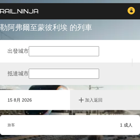
勒阿弗爾至蒙彼利埃 的列車
出發城市
抵達城市
15 8月 2026
加入返回
1
成人
旅客