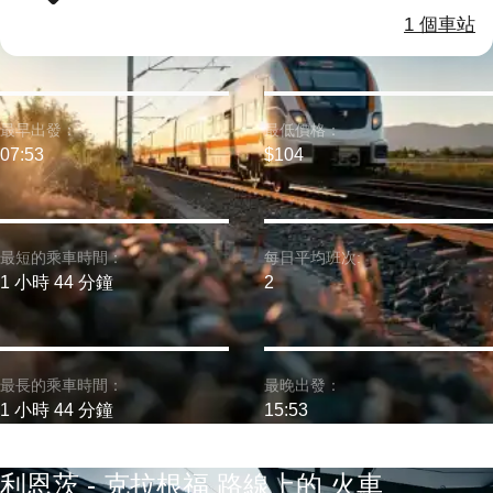
1 個車站
最早出發：
最低價格：
07:53
$104
最短的乘車時間：
每日平均班次:
1 小時 44 分鐘
2
最長的乘車時間：
最晚出發：
1 小時 44 分鐘
15:53
利恩茨 - 克拉根福 路線上的 火車