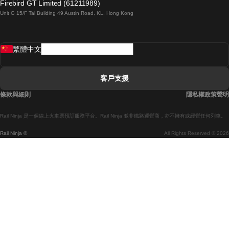
Firebird GT Limited (61211989)
Unit G 15/F Tal Building 49 Austin Road, KL, Hong Kong
羅馬開往拿坡里的列車
罗瓦涅米開往赫尔辛基的列車
繁體中文
里斯本開往拉哥斯的列車
里斯本開往波多的列車
客戶支援
里斯本開往科英布拉的列車
條款與細則
隱私權政策聲明
馬德里開往馬拉加的列車
Rail Ninja 是一個線上火車票預訂服務平台。Rail Ninja 並非鐵路運營商，亦不擁有或經營任何列車。
馬德里開往巴塞罗那的列車
Rail Ninja ®
All Rights Reserved © 2026
馬德里開往塞維亞的列車
馬德里開往阿利坎特的列車
馬拉加開往馬德里的列車
巴塞罗那開往馬德里的列車
巴塞罗那開往塞維亞的列車