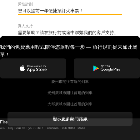
彈性計劃
您可以提前一年便捷預訂火車票！
真人支持
需要幫助？請在旅行前或途中聯繫我們的客戶支持。
我們的免費應用程式陪伴您旅程每一步 — 旅行規劃從未如此簡
單！
慶州市開往首爾的列車
光州廣域市開往首爾的列車
大邱廣域市開往首爾的列車
科克開往都柏林的列車
顯示更多熱門路線
Firebird GT Limited (OC 1451)
都柏林開往戈尔韦的列車
432, Triq Fleur de Lys, Suite 1, Birkirkara, BKR 9061, Malta
倫敦開往愛丁堡的列車