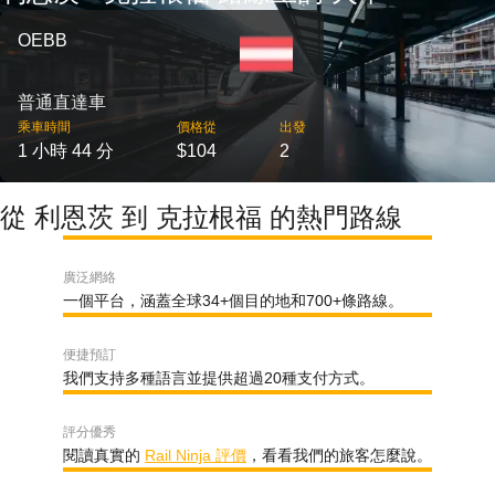
OEBB
普通直達車
乘車時間
價格從
出發
1 小時 44 分
$104
2
從 利恩茨 到 克拉根福 的熱門路線
廣泛網絡
一個平台，涵蓋全球34+個目的地和700+條路線。
便捷預訂
我們支持多種語言並提供超過20種支付方式。
評分優秀
閱讀真實的
Rail Ninja 評價
，看看我們的旅客怎麼說。