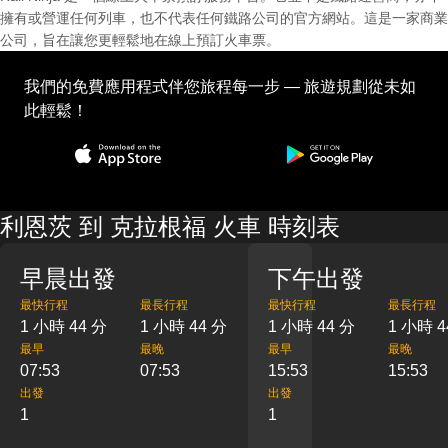
擁有或營運任何列車，也不代表任何鐵路公司的官方網站。這是一家商業
公司，旨在讓您更輕鬆地在線上預訂火車票。
我們的免費應用程式伴您旅程每一步 — 旅遊規劃從未如
此輕鬆！
利恩茨 到 克拉根福 火車 時刻表
早晨出發
下午出發
最快行程
最長行程
最快行程
最長行程
1 小時 44 分
1 小時 44 分
1 小時 44 分
1 小時 4
最早
最晚
最早
最晚
07:53
07:53
15:53
15:53
出發
出發
1
1