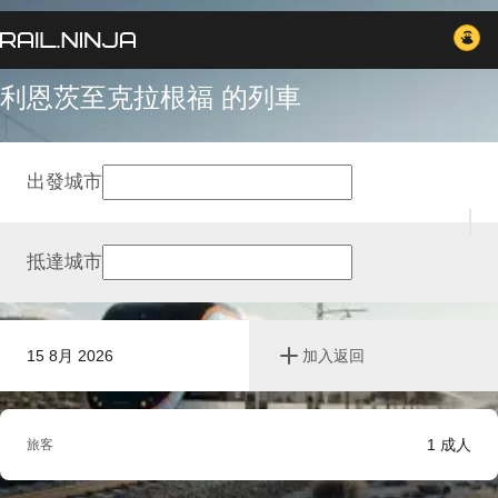
利恩茨至克拉根福 的列車
出發城市
抵達城市
15 8月 2026
加入返回
1
成人
旅客