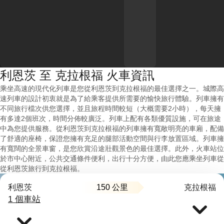
利恩茨 至 克拉根福 火車資訊
乘坐高速的現代化列車是您從利恩茨到克拉根福的最佳選擇之一。城際高
速列車的設計初衷就是為了給乘客提供所需要的愉快旅行體驗。列車擁有
不同旅行檔次供您選擇，並且旅程時間較短（大概需要2小時），每天擁
有多達2個班次，時間分佈較廣泛。列車上配有各類優質設施，可在旅途
中為您提供服務。從利恩茨到克拉根福的列車擁有寬敞明亮的車廂，配備
了舒適的座椅，保證您擁有充足的腿部活動空間與行李放置區域。列車擁
有寬闊的全景車窗，是您欣賞沿途壯觀景色的最佳選擇。此外，火車站位
於市中心附近，公共交通條件便利，出行十分方便，由此您應乘坐列車從
從利恩茨旅行到克拉根福。
150 公里
利恩茨
克拉根福
1 個車站