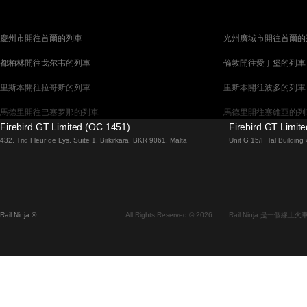
慶州市開往首爾的列車
光州廣域市開往首爾的
都柏林開往戈尔韦的列車
倫敦開往愛丁堡的列車
里斯本開往拉哥斯的列車
里斯本開往波多的列車
馬德里開往巴塞罗那的列車
馬德里開往塞維亞的列
Firebird GT Limited (OC 1451)
Firebird GT Limit
巴塞罗那開往馬德里的列車
巴塞罗那開往塞維亞的
432, Triq Fleur de Lys, Suite 1, Birkirkara, BKR 9061, Malta
Unit G 15/F Tal Buildin
威尼斯開往羅馬的列車
柏林開往布拉格的列車
布拉提斯拉瓦開往布達佩斯的列車
维也纳開往布達佩斯的
首爾開往蔚山廣域市的列車
首爾開往大邱廣域市的
Rail Ninja ®
All Rights Reserved © 2026
Rail Ninja 是一個
阿利坎特開往馬德里的列車
愛丁堡開往倫敦的列車
中央車站開往弗拉姆的列車
中央車站開往斯德哥爾
昌原市開往首爾的列車
天安市開往釜山的列車