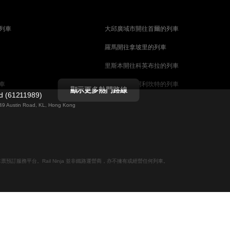
列車
大邱廣域市開往首爾的列車
羅馬開往拿坡里的列車
里斯本開往科英布拉的列車
車
馬德里開往阿利坎特的列車
顯示更多熱門路線
ed (61211989)
列車
巴塞罗那開往馬拉加的列車
g 49 Austin Road, KL, Hong Kong
釜山開往天安市的列車
列車
维也纳開往萨尔茨堡的列車
列車
首爾開往釜山的列車
線上火車票預訂服務平台。Rail Ninja 並非鐵路運營商，亦不擁有或經營任何列車。
哥德堡開往斯德哥爾摩的列車
摩的列車
萨尔茨堡開往维也纳的列車
坎培拉開往雪梨的列車