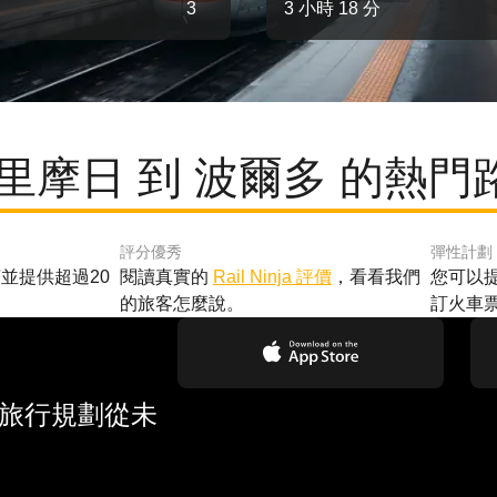
3
3 小時 18 分
 里摩日 到 波爾多 的熱門
評分優秀
彈性計劃
並提供超過20
閱讀真實的
Rail Ninja 評價
，看看我們
您可以
的旅客怎麼說。
訂火車
 旅行規劃從未