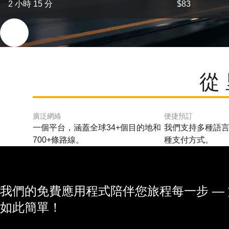
2 小時 15 分
$83
從
廣泛網絡
便捷預訂
一個平台，涵蓋全球34+個目的地和
我們支持多種語言
700+條路線。
種支付方式。
我們的免費應用程式陪伴您旅程每一步 —
如此簡單！