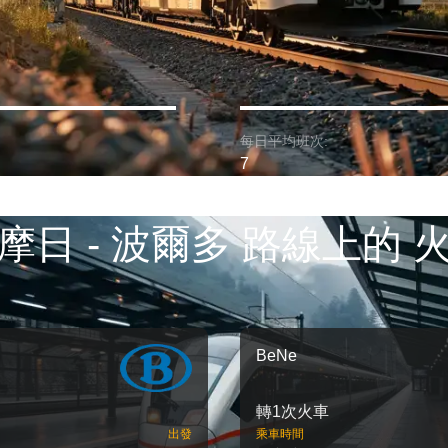
每日平均班次:
7
摩日 - 波爾多 路線上的 
BeNe
轉1次火車
出發
乘車時間