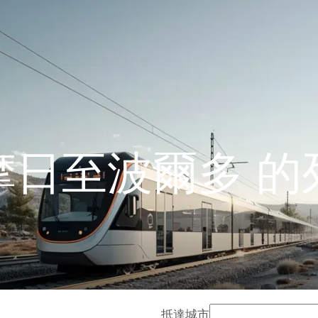
摩日至波爾多 的
抵達城市