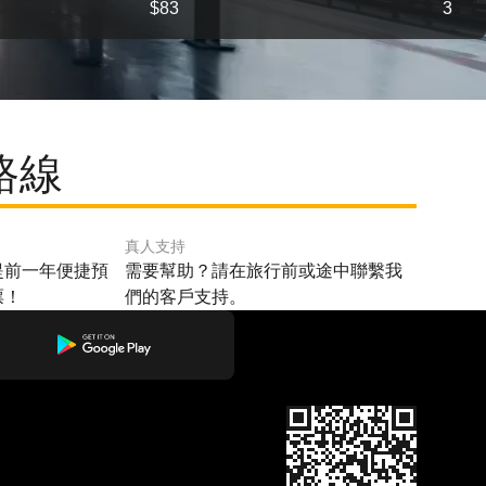
$83
3
路線
真人支持
提前一年便捷預
需要幫助？請在旅行前或途中聯繫我
票！
們的客戶支持。