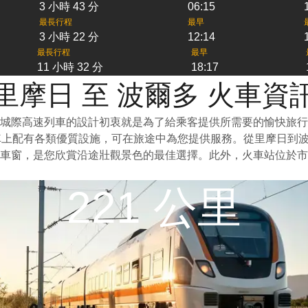
3 小時 43 分
06:15
最長行程
最早
3 小時 22 分
12:14
最長行程
最早
11 小時 32 分
18:17
里摩日 至 波爾多 火車資
城際高速列車的設計初衷就是為了給乘客提供所需要的愉快旅行
車上配有各類優質設施，可在旅途中為您提供服務。從里摩日到
車窗，是您欣賞沿途壯觀景色的最佳選擇。此外，火車站位於市
221 公里