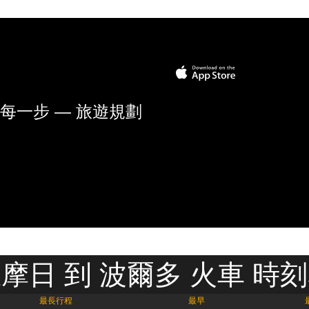
每一步 — 旅遊規劃
摩日 到 波爾多 火車 時
最長行程
最早