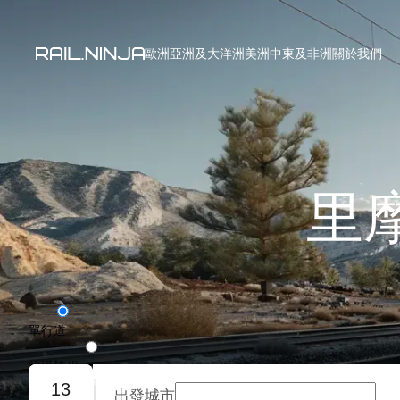
歐洲
亞洲及大洋洲
美洲
中東及非洲
關於我們
里
單行道
往返旅程
13
出發城市