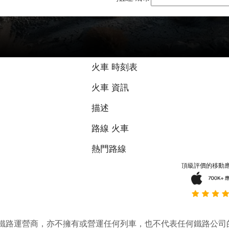
9 / 10 基於 
火車 時刻表
火車 資訊
描述
路線 火車
熱門路線
頂級評價的移動
它並不是鐵路運營商，亦不擁有或營運任何列車，也不代表任何鐵路