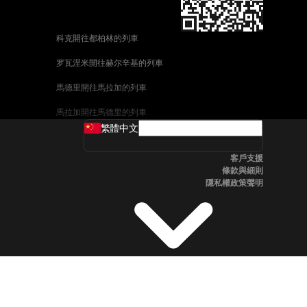
科克開往都柏林的列車
罗瓦涅米開往赫尔辛基的列車
馬德里開往馬拉加的列車
馬拉加開往馬德里的列車
繁體中文
威尼斯開往佛羅倫斯的列車
客戶支援
釜山開往首爾的列車
條款與細則
隱私權政策聲明
维也纳開往布拉格的列車
斯德哥爾摩開往哥本哈根的列車
中央車站開往卑尔根的列車
全州開往首爾的列車
科英布拉開往波多的列車