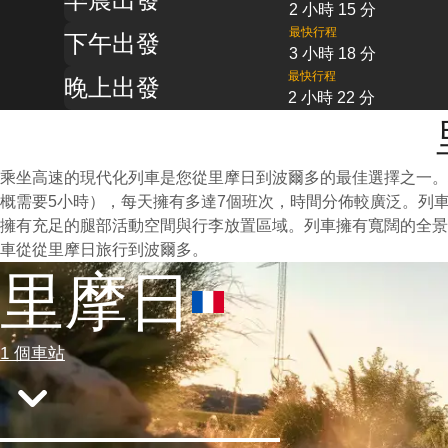
2 小時 15 分
最快行程
下午出發
3 小時 18 分
最快行程
晚上出發
2 小時 22 分
乘坐高速的現代化列車是您從里摩日到波爾多的最佳選擇之一。
概需要5小時），每天擁有多達7個班次，時間分佈較廣泛。列
擁有充足的腿部活動空間與行李放置區域。列車擁有寬闊的全景
車從從里摩日旅行到波爾多。
里摩日
1 個車站