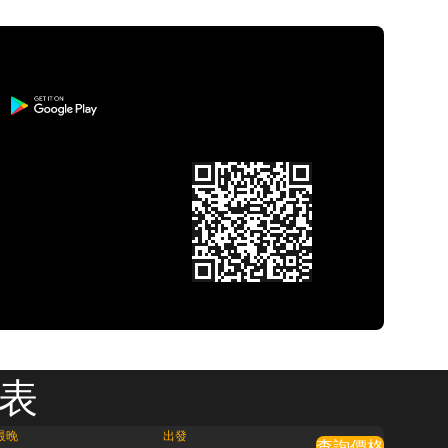
刻表
最晚
出發
查詢價格