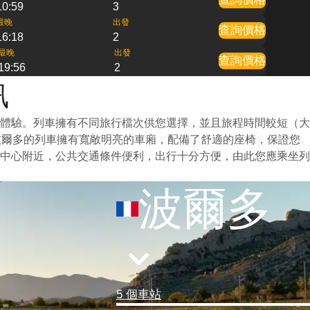
10:59
3
最晚
出發
查詢價格
16:18
2
最晚
出發
查詢價格
19:56
2
訊
體驗。列車擁有不同旅行檔次供您選擇，並且旅程時間較短（大
波爾多的列車擁有寬敞明亮的車廂，配備了舒適的座椅，保證您
中心附近，公共交通條件便利，出行十分方便，由此您應乘坐列
波爾多
5 個車站