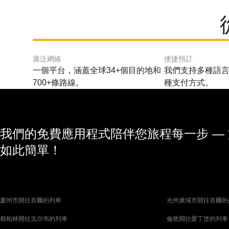
廣泛網絡
便捷預訂
一個平台，涵蓋全球34+個目的地和
我們支持多種語言
700+條路線。
種支付方式。
我們的免費應用程式陪伴您旅程每一步 —
如此簡單！
慶州市開往首爾的列車
光州廣域市開往首爾的
都柏林開往戈尔韦的列車
倫敦開往愛丁堡的列車