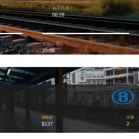
最早出發：
06:28
最晚出發：
20:06
車
價格從
出發
$137
2