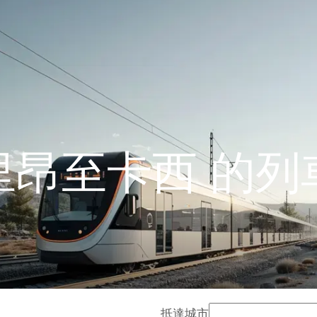
里昂至卡西 的列
抵達城市