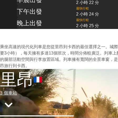
2 小時 22 分
最快行程
下午出發
2 小時 24 分
最快行程
晚上出發
2 小時 25 分
乘坐高速的現代化列車是您從里昂到卡西的最佳選擇之一。城際
要3小時），每天擁有多達13個班次，時間分佈較廣泛。列車
的腿部活動空間與行李放置區域。列車擁有寬闊的全景車窗，是
昂旅行到卡西。
里昂
3 個車站