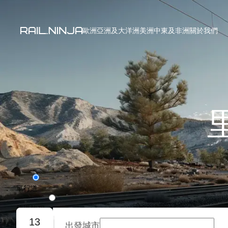
歐洲
亞洲及大洋洲
美洲
中東及非洲
關於我們
單行道
往返旅程
13
出發城市