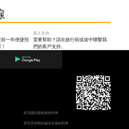
線
真人支持
提前一年便捷預
需要幫助？請在旅行前或途中聯繫我
票！
們的客戶支持。
科克開往都柏林的列車
罗瓦涅米開往赫尔辛基的列車