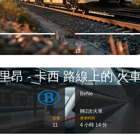
每日平均班次:
13
里昂 - 卡西 路線上的 火
BeNe
轉2次火車
出發
乘車時間
11
4 小時 14 分