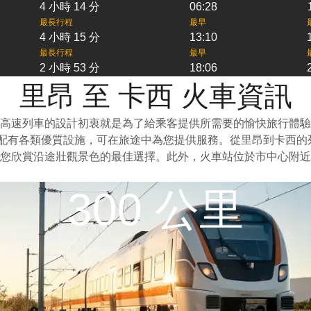
4 小時 14 分
06:28
最長行程
最早
4 小時 15 分
13:10
最長行程
最早
2 小時 53 分
18:06
里昂 至 卡西 火車資訊
高速列車的設計初衷就是為了給乘客提供所需要的愉快旅行體驗
上配有各類優質設施，可在旅途中為您提供服務。從里昂到卡西
您欣賞沿途壯觀景色的最佳選擇。此外，火車站位於市中心附近
300 公里