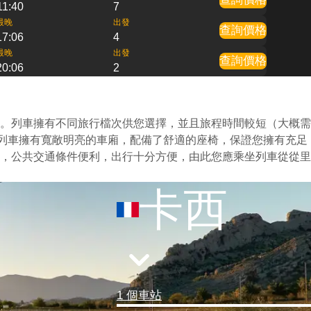
11:40
7
最晚
出發
查詢價格
17:06
4
最晚
出發
查詢價格
20:06
2
。列車擁有不同旅行檔次供您選擇，並且旅程時間較短（大概需
的列車擁有寬敞明亮的車廂，配備了舒適的座椅，保證您擁有充足
，公共交通條件便利，出行十分方便，由此您應乘坐列車從從里
卡西
1 個車站