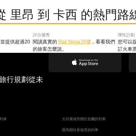
從 里昂 到 卡西 的熱門路
評分優秀
彈性計劃
並提供超過20
閱讀真實的
Rail Ninja 評價
，看看我們
您可以
的旅客怎麼說。
訂火車
 旅行規劃從未
列車
大邱廣域市開往首爾的列車
羅馬開往拿坡里的列車