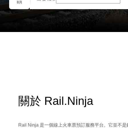
團體預訂
8月
關於 Rail.Ninja
Rail Ninja 是一個線上火車票預訂服務平台。