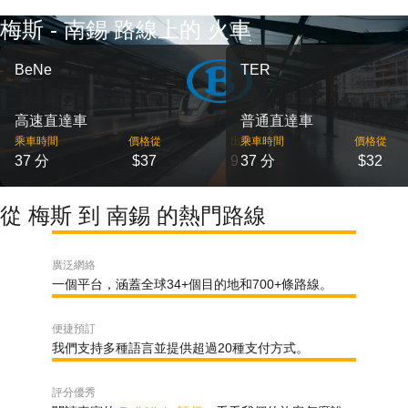
梅斯 - 南錫 路線上的 火車
BeNe
TER
高速直達車
普通直達車
乘車時間
價格從
出發
乘車時間
價格從
37 分
$37
9
37 分
$32
從 梅斯 到 南錫 的熱門路線
廣泛網絡
一個平台，涵蓋全球34+個目的地和700+條路線。
便捷預訂
我們支持多種語言並提供超過20種支付方式。
評分優秀