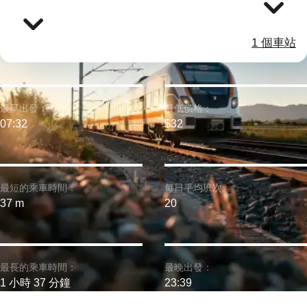
1 個車站
最早出發：
最低價格：
07:32
$32
最短的乘車時間：
每日平均班次:
37 m
20
最長的乘車時間：
最晚出發：
1 小時 37 分鐘
23:39