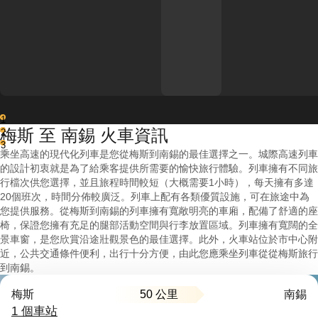
1
梅斯 至 南錫 火車資訊
2
3
乘坐高速的現代化列車是您從梅斯到南錫的最佳選擇之一。城際高速列車
的設計初衷就是為了給乘客提供所需要的愉快旅行體驗。列車擁有不同旅
行檔次供您選擇，並且旅程時間較短（大概需要1小時），每天擁有多達
20個班次，時間分佈較廣泛。列車上配有各類優質設施，可在旅途中為
您提供服務。從梅斯到南錫的列車擁有寬敞明亮的車廂，配備了舒適的座
椅，保證您擁有充足的腿部活動空間與行李放置區域。列車擁有寬闊的全
景車窗，是您欣賞沿途壯觀景色的最佳選擇。此外，火車站位於市中心附
近，公共交通條件便利，出行十分方便，由此您應乘坐列車從從梅斯旅行
到南錫。
50 公里
梅斯
南錫
1 個車站