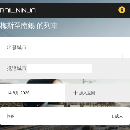
梅斯至南錫 的列車
出發城市
抵達城市
14 8月 2026
加入返回
1
成人
旅客