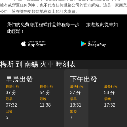
擁有或營運任何列車，也不代表任何鐵路公司的官方網站。這是一家商業
公司，旨在讓您更輕鬆地在線上預訂火車票。
我們的免費應用程式伴您旅程每一步 — 旅遊規劃從未如
此輕鬆！
梅斯 到 南錫 火車 時刻表
早晨出發
下午出發
最快行程
最長行程
最快行程
最長行程
37 分
54 分
37 分
53 分
最早
最晚
最早
最晚
07:32
11:38
13:31
17:32
出發
出發
5
7