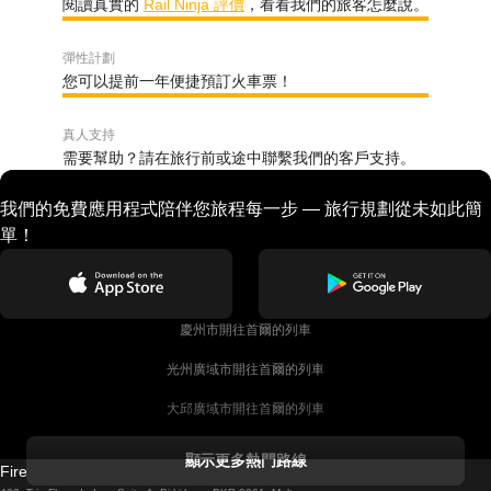
閱讀真實的
Rail Ninja 評價
，看看我們的旅客怎麼說。
彈性計劃
您可以提前一年便捷預訂火車票！
真人支持
需要幫助？請在旅行前或途中聯繫我們的客戶支持。
我們的免費應用程式陪伴您旅程每一步 — 旅行規劃從未如此簡
單！
慶州市開往首爾的列車
光州廣域市開往首爾的列車
大邱廣域市開往首爾的列車
科克開往都柏林的列車
顯示更多熱門路線
Firebird GT Limited (OC 1451)
都柏林開往戈尔韦的列車