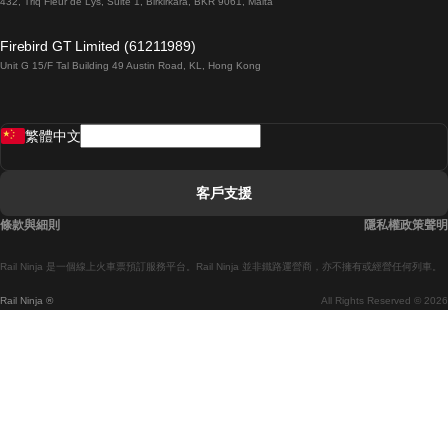
432, Triq Fleur de Lys, Suite 1, Birkirkara, BKR 9061, Malta
倫敦開往愛丁堡的列車
Firebird GT Limited (61211989)
Unit G 15/F Tal Building 49 Austin Road, KL, Hong Kong
羅馬開往拿坡里的列車
罗瓦涅米開往赫尔辛基的列車
繁體中文
里斯本開往拉哥斯的列車
里斯本開往波多的列車
客戶支援
里斯本開往科英布拉的列車
條款與細則
隱私權政策聲明
馬德里開往馬拉加的列車
Rail Ninja 是一個線上火車票預訂服務平台。Rail Ninja 並非鐵路運營商，亦不擁有或經營任何列車。
馬德里開往巴塞罗那的列車
Rail Ninja ®
All Rights Reserved © 2026
馬德里開往塞維亞的列車
馬德里開往阿利坎特的列車
馬拉加開往馬德里的列車
巴塞罗那開往馬德里的列車