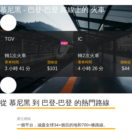
慕尼黑 - 巴登-巴登 路線上的 火車
TGV
IC
轉1次火車
轉2次火車
乘車時間
價格從
出發
乘車時間
價格從
3 小時 41 分
$101
1
4 小時 26 分
$44
從 慕尼黑 到 巴登-巴登 的熱門路線
廣泛網絡
一個平台，涵蓋全球34+個目的地和700+條路線。