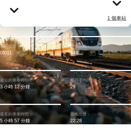
1 個車站
最早出發：
最低價格：
00:01
$44
最短的乘車時間：
每日平均班次:
3 小時 12 分鐘
29
最長的乘車時間：
最晚出發：
5 小時 57 分鐘
22:28