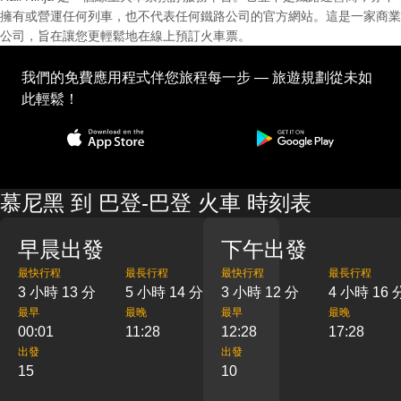
擁有或營運任何列車，也不代表任何鐵路公司的官方網站。這是一家商業
公司，旨在讓您更輕鬆地在線上預訂火車票。
我們的免費應用程式伴您旅程每一步 — 旅遊規劃從未如
此輕鬆！
慕尼黑 到 巴登-巴登 火車 時刻表
早晨出發
下午出發
最快行程
最長行程
最快行程
最長行程
3 小時 13 分
5 小時 14 分
3 小時 12 分
4 小時 16 
最早
最晚
最早
最晚
00:01
11:28
12:28
17:28
出發
出發
15
10