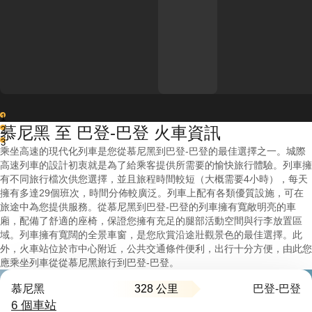
1
慕尼黑 至 巴登-巴登 火車資訊
2
3
乘坐高速的現代化列車是您從慕尼黑到巴登-巴登的最佳選擇之一。城際
高速列車的設計初衷就是為了給乘客提供所需要的愉快旅行體驗。列車擁
有不同旅行檔次供您選擇，並且旅程時間較短（大概需要4小時），每天
擁有多達29個班次，時間分佈較廣泛。列車上配有各類優質設施，可在
旅途中為您提供服務。從慕尼黑到巴登-巴登的列車擁有寬敞明亮的車
廂，配備了舒適的座椅，保證您擁有充足的腿部活動空間與行李放置區
域。列車擁有寬闊的全景車窗，是您欣賞沿途壯觀景色的最佳選擇。此
外，火車站位於市中心附近，公共交通條件便利，出行十分方便，由此您
應乘坐列車從從慕尼黑旅行到巴登-巴登。
328 公里
慕尼黑
巴登-巴登
6 個車站