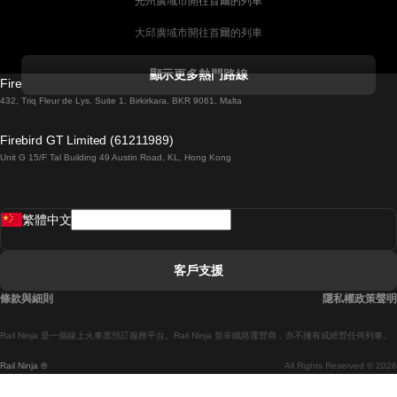
光州廣域市開往首爾的列車
大邱廣域市開往首爾的列車
科克開往都柏林的列車
顯示更多熱門路線
Firebird GT Limited (OC 1451)
都柏林開往戈尔韦的列車
432, Triq Fleur de Lys, Suite 1, Birkirkara, BKR 9061, Malta
倫敦開往愛丁堡的列車
Firebird GT Limited (61211989)
Unit G 15/F Tal Building 49 Austin Road, KL, Hong Kong
羅馬開往拿坡里的列車
罗瓦涅米開往赫尔辛基的列車
繁體中文
里斯本開往拉哥斯的列車
里斯本開往波多的列車
客戶支援
里斯本開往科英布拉的列車
條款與細則
隱私權政策聲明
馬德里開往馬拉加的列車
Rail Ninja 是一個線上火車票預訂服務平台。Rail Ninja 並非鐵路運營商，亦不擁有或經營任何列車。
馬德里開往巴塞罗那的列車
Rail Ninja ®
All Rights Reserved © 2026
馬德里開往塞維亞的列車