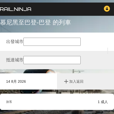
慕尼黑至巴登-巴登 的列車
出發城市
抵達城市
14 8月 2026
加入返回
1
成人
旅客