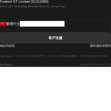
Firebird GT Limited (61211989)
Unit G 15/F Tal Building 49 Austin Road, KL, Hong Kong
羅馬開往拿坡里的列車
罗瓦涅米開往赫尔辛基的列車
繁體中文
里斯本開往拉哥斯的列車
里斯本開往波多的列車
客戶支援
里斯本開往科英布拉的列車
條款與細則
隱私權政策聲明
馬德里開往馬拉加的列車
Rail Ninja 是一個線上火車票預訂服務平台。Rail Ninja 並非鐵路運營商，亦不擁有或經營任何列車。
馬德里開往巴塞罗那的列車
Rail Ninja ®
All Rights Reserved © 2026
馬德里開往塞維亞的列車
馬德里開往阿利坎特的列車
馬拉加開往馬德里的列車
巴塞罗那開往馬德里的列車
巴塞罗那開往塞維亞的列車