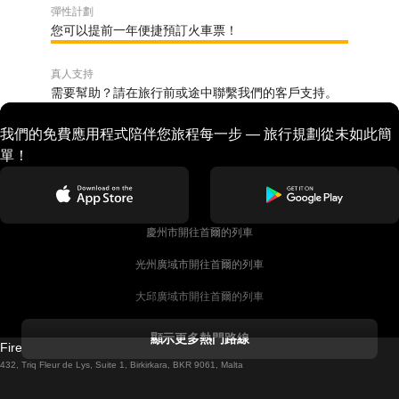
彈性計劃
您可以提前一年便捷預訂火車票！
真人支持
需要幫助？請在旅行前或途中聯繫我們的客戶支持。
我們的免費應用程式陪伴您旅程每一步 — 旅行規劃從未如此簡
單！
慶州市開往首爾的列車
光州廣域市開往首爾的列車
大邱廣域市開往首爾的列車
科克開往都柏林的列車
顯示更多熱門路線
Firebird GT Limited (OC 1451)
都柏林開往戈尔韦的列車
432, Triq Fleur de Lys, Suite 1, Birkirkara, BKR 9061, Malta
倫敦開往愛丁堡的列車