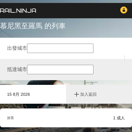
慕尼黑至羅馬 的列車
出發城市
抵達城市
15 8月 2026
加入返回
1
成人
旅客