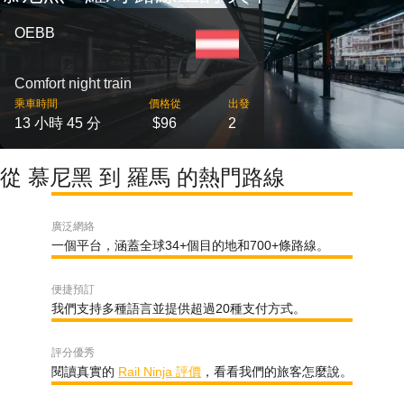
OEBB
Comfort night train
乘車時間
價格從
出發
13 小時 45 分
$96
2
從 慕尼黑 到 羅馬 的熱門路線
廣泛網絡
一個平台，涵蓋全球34+個目的地和700+條路線。
便捷預訂
我們支持多種語言並提供超過20種支付方式。
評分優秀
閱讀真實的
Rail Ninja 評價
，看看我們的旅客怎麼說。