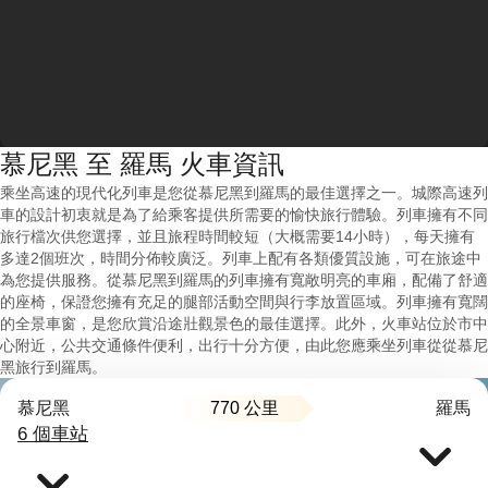
慕尼黑 至 羅馬 火車資訊
乘坐高速的現代化列車是您從慕尼黑到羅馬的最佳選擇之一。城際高速列
車的設計初衷就是為了給乘客提供所需要的愉快旅行體驗。列車擁有不同
旅行檔次供您選擇，並且旅程時間較短（大概需要14小時），每天擁有
多達2個班次，時間分佈較廣泛。列車上配有各類優質設施，可在旅途中
為您提供服務。從慕尼黑到羅馬的列車擁有寬敞明亮的車廂，配備了舒適
的座椅，保證您擁有充足的腿部活動空間與行李放置區域。列車擁有寬闊
的全景車窗，是您欣賞沿途壯觀景色的最佳選擇。此外，火車站位於市中
心附近，公共交通條件便利，出行十分方便，由此您應乘坐列車從從慕尼
黑旅行到羅馬。
770 公里
慕尼黑
羅馬
6 個車站