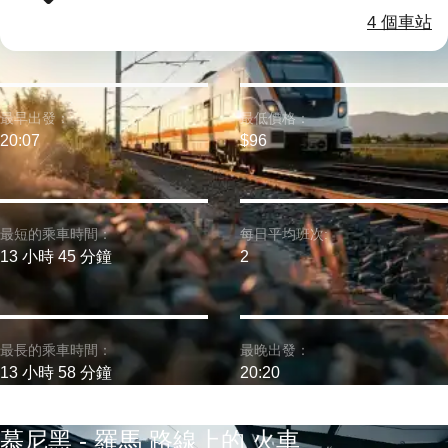
4 個車站
最早出發：
最低價格：
20:07
$96
最短的乘車時間：
每日平均班次:
13 小時 45 分鐘
2
最長的乘車時間：
最晚出發：
13 小時 58 分鐘
20:20
慕尼黑 - 羅馬 路線上的 火車