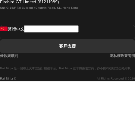
Firebird GT Limited (61211989)
Unit G 15/F Tal Building 49 Austin Road, KL, Hong Kong
羅馬開往拿坡里的列車
罗瓦涅米開往赫尔辛基的列車
繁體中文
里斯本開往拉哥斯的列車
里斯本開往波多的列車
客戶支援
里斯本開往科英布拉的列車
條款與細則
隱私權政策聲明
馬德里開往馬拉加的列車
Rail Ninja 是一個線上火車票預訂服務平台。Rail Ninja 並非鐵路運營商，亦不擁有或經營任何列車。
馬德里開往巴塞罗那的列車
Rail Ninja ®
All Rights Reserved © 2026
馬德里開往塞維亞的列車
馬德里開往阿利坎特的列車
馬拉加開往馬德里的列車
巴塞罗那開往馬德里的列車
巴塞罗那開往塞維亞的列車