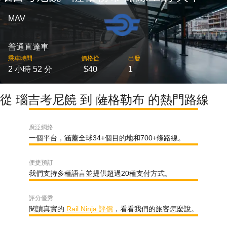
MAV
普通直達車
乘車時間
價格從
出發
2 小時 52 分
$40
1
從 瑙吉考尼饒 到 薩格勒布 的熱門路線
廣泛網絡
一個平台，涵蓋全球34+個目的地和700+條路線。
便捷預訂
我們支持多種語言並提供超過20種支付方式。
評分優秀
閱讀真實的
Rail Ninja 評價
，看看我們的旅客怎麼說。