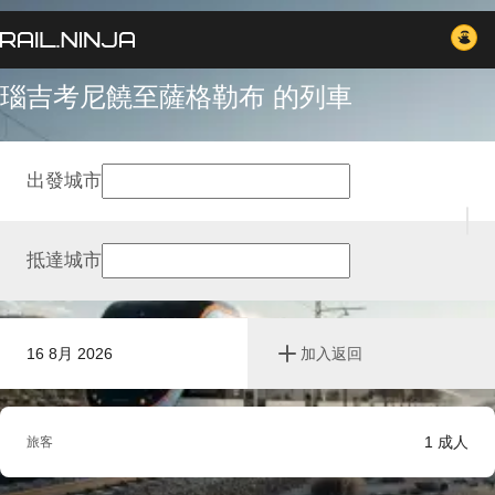
瑙吉考尼饒至薩格勒布 的列車
出發城市
抵達城市
16 8月 2026
加入返回
1
成人
旅客