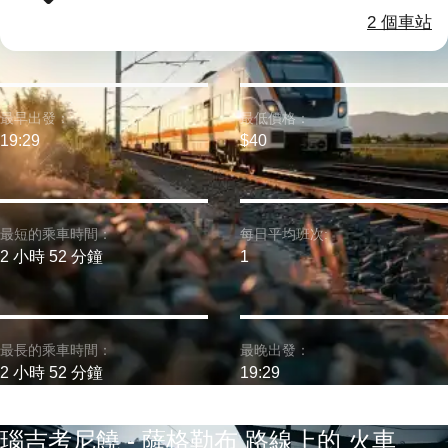
2 個車站
最早出發：
最低價格：
19:29
$40
最短的乘車時間：
每日平均班次:
2 小時 52 分鐘
1
最長的乘車時間：
最晚出發：
2 小時 52 分鐘
19:29
瑙吉考尼饒 - 薩格勒布 路線上的 火車