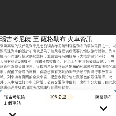
瑙吉考尼饒 至 薩格勒布 火車資訊
乘坐高速的現代化列車是您從瑙吉考尼饒到薩格勒布的最佳選擇之一。城
際高速列車的設計初衷就是為了給乘客提供所需要的愉快旅行體驗。列車
擁有不同旅行檔次供您選擇，並且旅程時間較短（大概需要3小時），每
天擁有多達1個班次，時間分佈較廣泛。列車上配有各類優質設施，可在
旅途中為您提供服務。從瑙吉考尼饒到薩格勒布的列車擁有寬敞明亮的車
廂，配備了舒適的座椅，保證您擁有充足的腿部活動空間與行李放置區
域。列車擁有寬闊的全景車窗，是您欣賞沿途壯觀景色的最佳選擇。此
外，火車站位於市中心附近，公共交通條件便利，出行十分方便，由此您
應乘坐列車從從瑙吉考尼饒旅行到薩格勒布。
106 公里
瑙吉考尼饒
薩格勒布
1 個車站