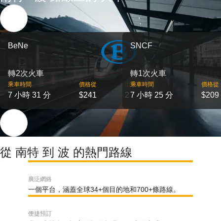
BeNe
SNCF
轉2次火車
轉1次火車
乘車時間
價格從
出發
乘車時間
價格從
7 小時 31 分
$241
2
7 小時 25 分
$209
從 南特 到 波 的熱門路線
廣泛網絡
一個平台，涵蓋全球34+個目的地和700+條路線。
便捷預訂