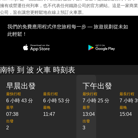
擁有或營運任何列車，也不代表任何鐵路公司的官方網站。這是一家商業
公司，旨在讓您更輕鬆地在線上預訂火車票。
我們的免費應用程式伴您旅程每一步 — 旅遊規劃從未如
此輕鬆！
南特 到 波 火車 時刻表
早晨出發
下午出發
最快行程
最長行程
最快行程
最長行程
6 小時 43 分
6 小時 53 分
7 小時 25 分
7 小時 3
最早
最晚
最早
最晚
07:38
11:47
13:04
15:04
出發
出發
2
3