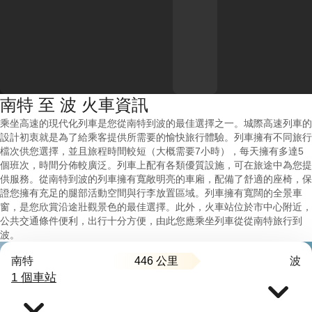
南特 至 波 火車資訊
乘坐高速的現代化列車是您從南特到波的最佳選擇之一。城際高速列車的
設計初衷就是為了給乘客提供所需要的愉快旅行體驗。列車擁有不同旅行
檔次供您選擇，並且旅程時間較短（大概需要7小時），每天擁有多達5
個班次，時間分佈較廣泛。列車上配有各類優質設施，可在旅途中為您提
供服務。從南特到波的列車擁有寬敞明亮的車廂，配備了舒適的座椅，保
證您擁有充足的腿部活動空間與行李放置區域。列車擁有寬闊的全景車
窗，是您欣賞沿途壯觀景色的最佳選擇。此外，火車站位於市中心附近，
公共交通條件便利，出行十分方便，由此您應乘坐列車從從南特旅行到
波。
446 公里
南特
波
1 個車站