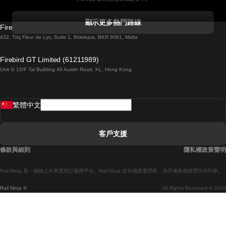
科克開往都柏林的列車
顯示更多熱門路線
Firebird GT Limited (OC 1451)
都柏林開往戈尔韦的列車
432, Triq Fleur de Lys, Suite 1, Birkirkara, BKR 9061, Malta
倫敦開往愛丁堡的列車
Firebird GT Limited (61211989)
Unit G 15/F Tal Building 49 Austin Road, KL, Hong Kong
羅馬開往拿坡里的列車
罗瓦涅米開往赫尔辛基的列車
繁體中文
里斯本開往拉哥斯的列車
里斯本開往波多的列車
客戶支援
里斯本開往科英布拉的列車
條款與細則
隱私權政策聲明
馬德里開往馬拉加的列車
Rail Ninja 是一個線上火車票預訂服務平台。Rail Ninja 並非鐵路運營商，亦不擁有或經營任何列車。
馬德里開往巴塞罗那的列車
Rail Ninja ®
All Rights Reserved © 2026
馬德里開往塞維亞的列車
馬德里開往阿利坎特的列車