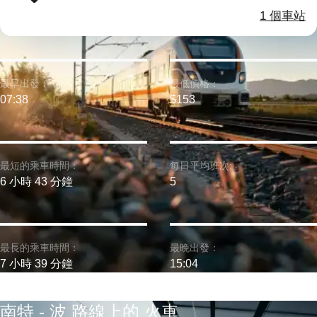
1 個車站
最早出發：
最低價格：
07:38
$153
最短的乘車時間：
每日平均班次:
6 小時 43 分鐘
5
最長的乘車時間：
最晚出發：
7 小時 39 分鐘
15:04
南特 - 波 路線上的 火車