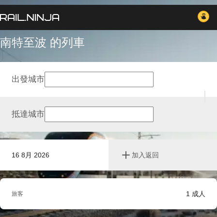
南特至波 的列車
出發城市
抵達城市
16 8月 2026
加入返回
1
成人
旅客