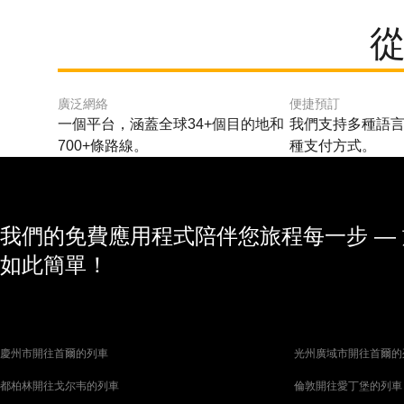
從
廣泛網絡
便捷預訂
一個平台，涵蓋全球34+個目的地和
我們支持多種語言
700+條路線。
種支付方式。
我們的免費應用程式陪伴您旅程每一步 —
如此簡單！
慶州市開往首爾的列車
光州廣域市開往首爾的
都柏林開往戈尔韦的列車
倫敦開往愛丁堡的列車