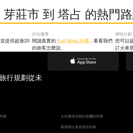
 芽莊市 到 塔占 的熱門
評分優秀
彈性計劃
並提供超過20
閱讀真實的
Rail Ninja 評價
，看看我們
您可以
的旅客怎麼說。
訂火車
 旅行規劃從未
列車
大邱廣域市開往首爾的列車
羅馬開往拿坡里的列車