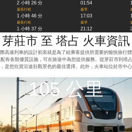
2 小時 26 分
01:54
最長行程
最早
1 小時 46 分
17:03
最長行程
最早
1 小時 37 分
21:12
芽莊市 至 塔占 火車資訊
際高速列車的設計初衷就是為了給乘客提供所需要的愉快旅行體
上配有各類優質設施，可在旅途中為您提供服務。從芽莊市到塔
，是您欣賞沿途壯觀景色的最佳選擇。此外，火車站位於市中心
105 公里