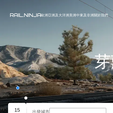
歐洲
亞洲及大洋洲
美洲
中東及非洲
關於我們
芽
單行道
往返旅程
15
出發城市