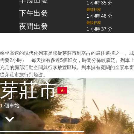
1 小時 35 分
最快行程
下午出發
1 小時 46 分
最快行程
夜間出發
1 小時 37 分
乘坐高速的現代化列車是您從芽莊市到塔占的最佳選擇之一。城
需要2小時），每天擁有多達5個班次，時間分佈較廣泛。列車
充足的腿部活動空間與行李放置區域。列車擁有寬闊的全景車窗
從芽莊市旅行到塔占。
芽莊市
1 個車站