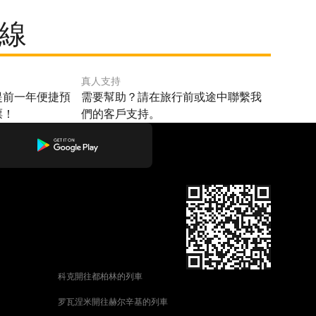
路線
真人支持
提前一年便捷預
需要幫助？請在旅行前或途中聯繫我
票！
們的客戶支持。
科克開往都柏林的列車
罗瓦涅米開往赫尔辛基的列車