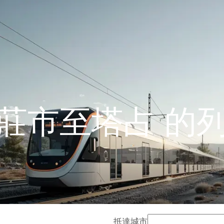
莊市至塔占 的
抵達城市