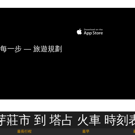
每一步 — 旅遊規劃
芽莊市 到 塔占 火車 時刻
最長行程
最早