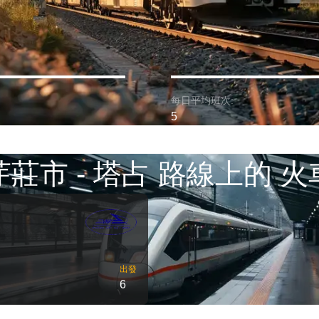
每日平均班次:
5
芽莊市 - 塔占 路線上的 火
出發
6