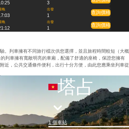
10:25
3
最晚
出發
查詢價格
17:03
1
最晚
出發
查詢價格
21:12
1
驗。列車擁有不同旅行檔次供您選擇，並且旅程時間較短（大概
占的列車擁有寬敞明亮的車廂，配備了舒適的座椅，保證您擁有
附近，公共交通條件便利，出行十分方便，由此您應乘坐列車從
塔占
1 個車站