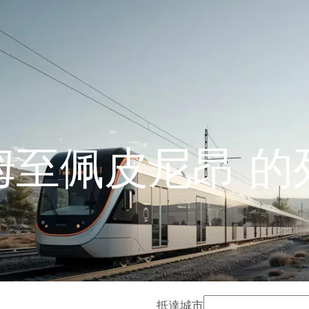
姆至佩皮尼昂 的
抵達城市