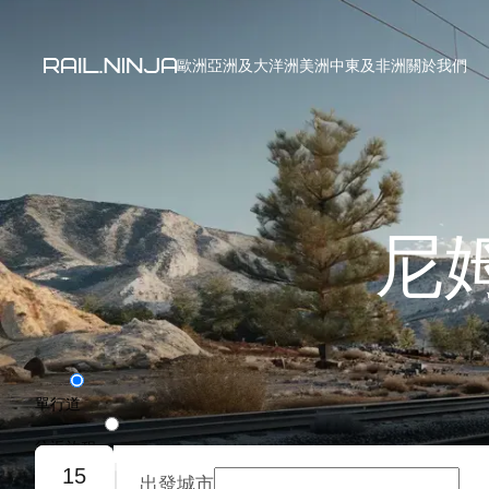
歐洲
亞洲及大洋洲
美洲
中東及非洲
關於我們
尼
單行道
往返旅程
15
出發城市