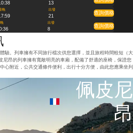
10:38
13
最晚
出發
查詢價格
17:59
21
晚
出發
查詢價格
0:36
8
訊
體驗。列車擁有不同旅行檔次供您選擇，並且旅程時間較短（大
佩皮尼昂的列車擁有寬敞明亮的車廂，配備了舒適的座椅，保證您
中心附近，公共交通條件便利，出行十分方便，由此您應乘坐列
佩皮尼
昂