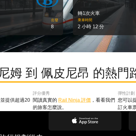
轉1次火車
出發
乘車時間
8
2 小時 12 分
 尼姆 到 佩皮尼昂 的熱門
評分優秀
彈性計劃
並提供超過20
閱讀真實的
Rail Ninja 評價
，看看我們
您可以
的旅客怎麼說。
訂火車