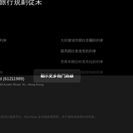
 旅行規劃從未
列車
大邱廣域市開往首爾的列車
羅馬開往拿坡里的列車
里斯本開往科英布拉的列車
車
馬德里開往阿利坎特的列車
顯示更多熱門路線
ed (61211989)
列車
巴塞罗那開往馬拉加的列車
g 49 Austin Road, KL, Hong Kong
釜山開往天安市的列車
列車
维也纳開往萨尔茨堡的列車
列車
首爾開往釜山的列車
線上火車票預訂服務平台。Rail Ninja 並非鐵路運營商，亦不擁有或經營任何列車。
哥德堡開往斯德哥爾摩的列車