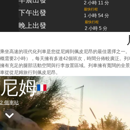
2 小時 11 分
最快行程
下午出發
1 小時 54 分
最快行程
晚上出發
2 小時 5 分
乘坐高速的現代化列車是您從尼姆到佩皮尼昂的最佳選擇之一。
概需要2小時），每天擁有多達42個班次，時間分佈較廣泛。
擁有充足的腿部活動空間與行李放置區域。列車擁有寬闊的全景
車從從尼姆旅行到佩皮尼昂。
尼姆
2 個車站