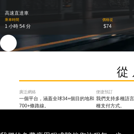
高速直達車
乘車時間
價格從
1 小時 54 分
$74
從
廣泛網絡
便捷預訂
一個平台，涵蓋全球34+個目的地和
我們支持多種語言
700+條路線。
種支付方式。