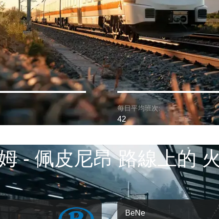
每日平均班次:
42
姆 - 佩皮尼昂 路線上的 
BeNe