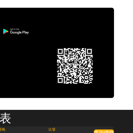
刻表
最晚
出發
查詢價格