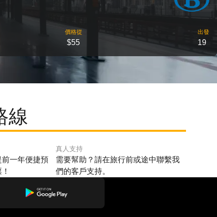
價格從
出發
$55
19
路線
真人支持
提前一年便捷預
需要幫助？請在旅行前或途中聯繫我
票！
們的客戶支持。