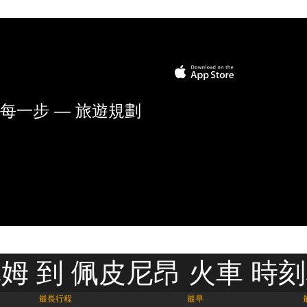
每一步 — 旅遊規劃
姆 到 佩皮尼昂 火車 時
最長行程
最早