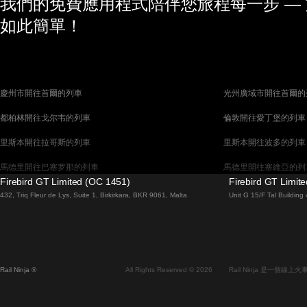
我們的免費應用程式陪伴您旅程每一步 —
如此簡單！
慶州市開往首爾的列車
光州廣域市開往首爾的
都柏林開往戈尔韦的列車
倫敦開往愛丁堡的列車
里斯本開往拉哥斯的列車
里斯本開往波多的列車
馬德里開往巴塞罗那的列車
馬德里開往塞維亞的列
Firebird GT Limited (OC 1451)
Firebird GT Limit
巴塞罗那開往馬德里的列車
巴塞罗那開往塞維亞的
432, Triq Fleur de Lys, Suite 1, Birkirkara, BKR 9061, Malta
Unit G 15/F Tal Buildin
威尼斯開往羅馬的列車
柏林開往布拉格的列車
布拉提斯拉瓦開往布達佩斯的列車
维也纳開往布達佩斯的
首爾開往蔚山廣域市的列車
首爾開往大邱廣域市的
Rail Ninja ®
All Rights Reserved © 2026
Rail Ninja 是一個
阿利坎特開往馬德里的列車
愛丁堡開往倫敦的列車