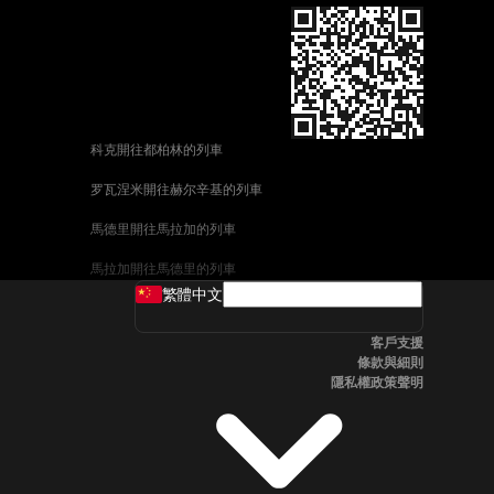
科克開往都柏林的列車
罗瓦涅米開往赫尔辛基的列車
馬德里開往馬拉加的列車
馬拉加開往馬德里的列車
繁體中文
威尼斯開往佛羅倫斯的列車
客戶支援
釜山開往首爾的列車
條款與細則
隱私權政策聲明
维也纳開往布拉格的列車
斯德哥爾摩開往哥本哈根的列車
中央車站開往卑尔根的列車