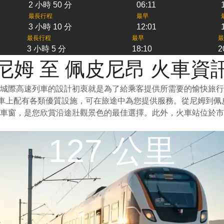
2 小時 50 分
06:11
最長行程
最早
3 小時 10 分
12:01
最長行程
最早
最
3 小時 5 分
18:10
2
尼姆 至 佩皮尼昂 火車資
城際高速列車的設計初衷就是為了給乘客提供所需要的愉快旅行
列車上配有各類優質設施，可在旅途中為您提供服務。從尼姆到
車窗，是您欣賞沿途壯觀景色的最佳選擇。此外，火車站位於市
127 公里