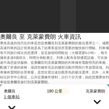
奧爾良 至 克萊蒙費朗 火車資訊
乘坐高速的現代化列車是您從奧爾良到克萊蒙費朗的最佳選擇之一。城際
高速列車的設計初衷就是為了給乘客提供所需要的愉快旅行體驗。列車擁
有不同旅行檔次供您選擇，並且旅程時間較短（大概需要6小時），每天
擁有多達8個班次，時間分佈較廣泛。列車上配有各類優質設施，可在旅
途中為您提供服務。從奧爾良到克萊蒙費朗的列車擁有寬敞明亮的車廂，
配備了舒適的座椅，保證您擁有充足的腿部活動空間與行李放置區域。列
車擁有寬闊的全景車窗，是您欣賞沿途壯觀景色的最佳選擇。此外，火車
站位於市中心附近，公共交通條件便利，出行十分方便，由此您應乘坐列
車從從奧爾良旅行到克萊蒙費朗。
180 公里
奧爾良
克萊蒙費朗
1 個車站