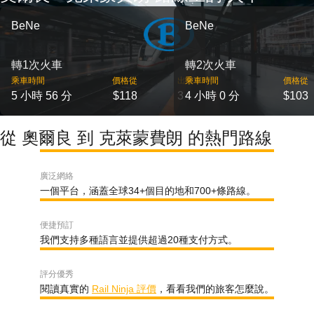
BeNe
BeNe
轉1次火車
轉2次火車
乘車時間
價格從
出發
乘車時間
價格從
5 小時 56 分
$118
3
4 小時 0 分
$103
從 奧爾良 到 克萊蒙費朗 的熱門路線
廣泛網絡
一個平台，涵蓋全球34+個目的地和700+條路線。
便捷預訂
我們支持多種語言並提供超過20種支付方式。
評分優秀
閱讀真實的
Rail Ninja 評價
，看看我們的旅客怎麼說。