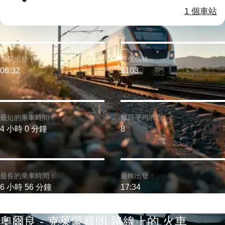
1 個車站
最早出發：
最低價格：
06:32
$103
最短的乘車時間：
每日平均班次:
4 小時 0 分鐘
8
最長的乘車時間：
最晚出發：
6 小時 56 分鐘
17:34
奧爾良 - 克萊蒙費朗 路線上的 火車