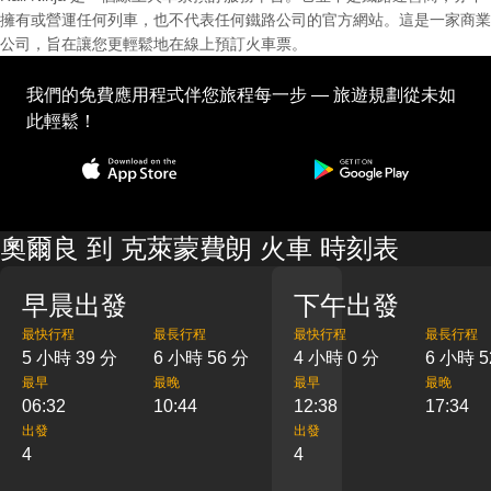
擁有或營運任何列車，也不代表任何鐵路公司的官方網站。這是一家商業
公司，旨在讓您更輕鬆地在線上預訂火車票。
我們的免費應用程式伴您旅程每一步 — 旅遊規劃從未如
此輕鬆！
奧爾良 到 克萊蒙費朗 火車 時刻表
早晨出發
下午出發
最快行程
最長行程
最快行程
最長行程
5 小時 39 分
6 小時 56 分
4 小時 0 分
6 小時 5
最早
最晚
最早
最晚
06:32
10:44
12:38
17:34
出發
出發
4
4