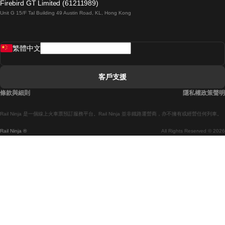
Firebird GT Limited (61211989)
Unit G 15/F Tal Building 49 Austin Road, KL, Hong Kong
羅馬開往拿坡里的列車
罗瓦涅米開往赫尔辛基的列車
繁體中文
里斯本開往拉哥斯的列車
里斯本開往波多的列車
客戶支援
里斯本開往科英布拉的列車
條款與細則
隱私權政策聲明
馬德里開往馬拉加的列車
Rail Ninja 是一個線上火車票預訂服務平台。Rail Ninja 並非鐵路運營商，亦不擁有或經營任何列車。
馬德里開往巴塞罗那的列車
Rail Ninja ®
All Rights Reserved © 2026
馬德里開往塞維亞的列車
馬德里開往阿利坎特的列車
馬拉加開往馬德里的列車
巴塞罗那開往馬德里的列車
巴塞罗那開往塞維亞的列車