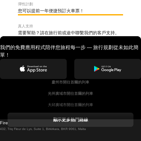
彈性計劃
您可以提前一年便捷預訂火車票！
真人支持
需要幫助？請在旅行前或途中聯繫我們的客戶支持。
我們的免費應用程式陪伴您旅程每一步 — 旅行規劃從未如此簡
單！
慶州市開往首爾的列車
光州廣域市開往首爾的列車
大邱廣域市開往首爾的列車
科克開往都柏林的列車
顯示更多熱門路線
Firebird GT Limited (OC 1451)
都柏林開往戈尔韦的列車
432, Triq Fleur de Lys, Suite 1, Birkirkara, BKR 9061, Malta
倫敦開往愛丁堡的列車