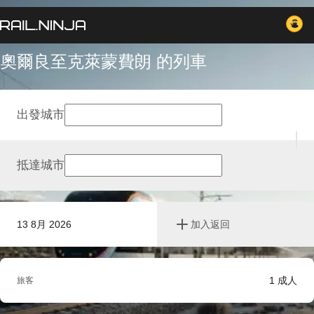
奧爾良至克萊蒙費朗 的列車
出發城市
抵達城市
13 8月 2026
加入返回
1
成人
旅客