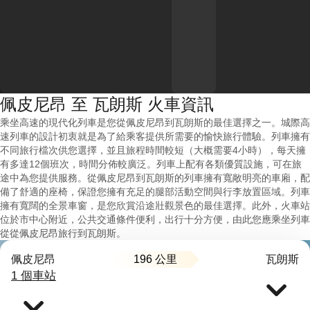
佩皮尼昂 至 瓦朗斯 火車資訊
乘坐高速的現代化列車是您從佩皮尼昂到瓦朗斯的最佳選擇之一。城際高
速列車的設計初衷就是為了給乘客提供所需要的愉快旅行體驗。列車擁有
不同旅行檔次供您選擇，並且旅程時間較短（大概需要4小時），每天擁
有多達12個班次，時間分佈較廣泛。列車上配有各類優質設施，可在旅
途中為您提供服務。從佩皮尼昂到瓦朗斯的列車擁有寬敞明亮的車廂，配
備了舒適的座椅，保證您擁有充足的腿部活動空間與行李放置區域。列車
擁有寬闊的全景車窗，是您欣賞沿途壯觀景色的最佳選擇。此外，火車站
位於市中心附近，公共交通條件便利，出行十分方便，由此您應乘坐列車
從從佩皮尼昂旅行到瓦朗斯。
196 公里
佩皮尼昂
瓦朗斯
1 個車站