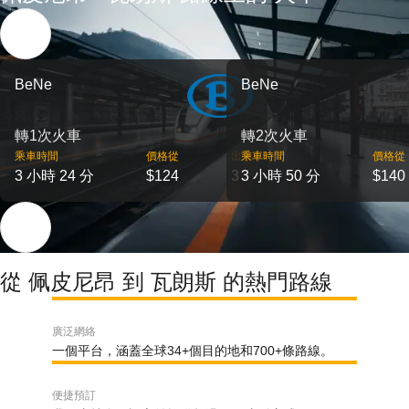
BeNe
BeNe
轉1次火車
轉2次火車
乘車時間
價格從
出發
乘車時間
價格從
3 小時 24 分
$124
3
3 小時 50 分
$140
從 佩皮尼昂 到 瓦朗斯 的熱門路線
廣泛網絡
一個平台，涵蓋全球34+個目的地和700+條路線。
便捷預訂