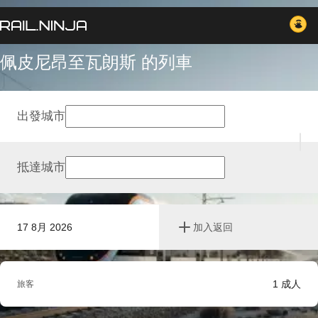
佩皮尼昂至瓦朗斯 的列車
出發城市
抵達城市
17 8月 2026
加入返回
1
成人
旅客