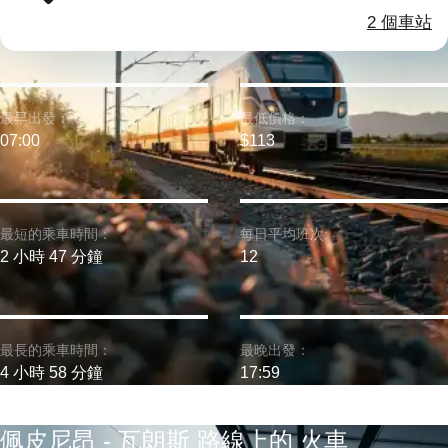
2 個車站
最早出發：
最低價格：
07:00
$113
最短的乘車時間：
每日平均班次:
2 小時 47 分鐘
12
最長的乘車時間：
最晚出發：
4 小時 58 分鐘
17:59
佩皮尼昂 - 瓦朗斯 路線上的 火車