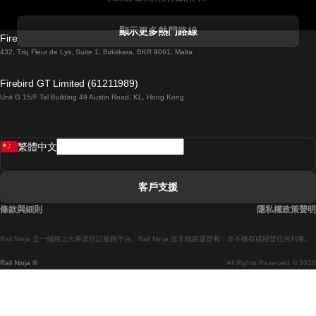
科克開往都柏林的列車
顯示更多熱門路線
Firebird GT Limited (OC 1451)
都柏林開往戈尔韦的列車
432, Triq Fleur de Lys, Suite 1, Birkirkara, BKR 9061, Malta
倫敦開往愛丁堡的列車
Firebird GT Limited (61211989)
Unit G 15/F Tal Building 49 Austin Road, KL, Hong Kong
羅馬開往拿坡里的列車
罗瓦涅米開往赫尔辛基的列車
繁體中文
里斯本開往拉哥斯的列車
里斯本開往波多的列車
客戶支援
里斯本開往科英布拉的列車
條款與細則
隱私權政策聲明
馬德里開往馬拉加的列車
Rail Ninja 是一個線上火車票預訂服務平台。Rail Ninja 並非鐵路運營商，亦不擁有或經營任何列車。
馬德里開往巴塞罗那的列車
Rail Ninja ®
All Rights Reserved © 2026
馬德里開往塞維亞的列車
馬德里開往阿利坎特的列車