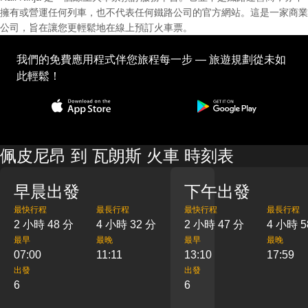
擁有或營運任何列車，也不代表任何鐵路公司的官方網站。這是一家商業
公司，旨在讓您更輕鬆地在線上預訂火車票。
我們的免費應用程式伴您旅程每一步 — 旅遊規劃從未如
此輕鬆！
佩皮尼昂 到 瓦朗斯 火車 時刻表
早晨出發
下午出發
最快行程
最長行程
最快行程
最長行程
2 小時 48 分
4 小時 32 分
2 小時 47 分
4 小時 5
最早
最晚
最早
最晚
07:00
11:11
13:10
17:59
出發
出發
6
6