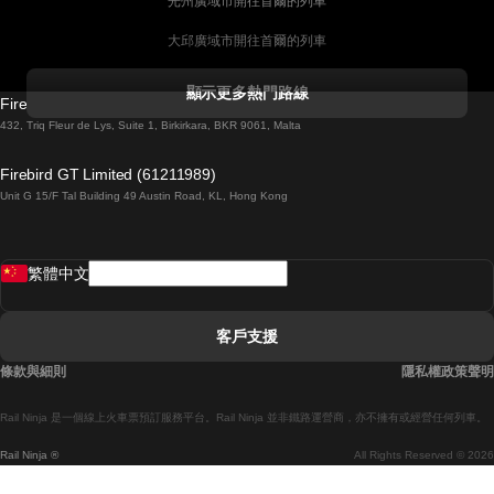
光州廣域市開往首爾的列車
大邱廣域市開往首爾的列車
科克開往都柏林的列車
顯示更多熱門路線
Firebird GT Limited (OC 1451)
都柏林開往戈尔韦的列車
432, Triq Fleur de Lys, Suite 1, Birkirkara, BKR 9061, Malta
倫敦開往愛丁堡的列車
Firebird GT Limited (61211989)
Unit G 15/F Tal Building 49 Austin Road, KL, Hong Kong
羅馬開往拿坡里的列車
罗瓦涅米開往赫尔辛基的列車
繁體中文
里斯本開往拉哥斯的列車
里斯本開往波多的列車
客戶支援
里斯本開往科英布拉的列車
條款與細則
隱私權政策聲明
馬德里開往馬拉加的列車
Rail Ninja 是一個線上火車票預訂服務平台。Rail Ninja 並非鐵路運營商，亦不擁有或經營任何列車。
馬德里開往巴塞罗那的列車
Rail Ninja ®
All Rights Reserved © 2026
馬德里開往塞維亞的列車