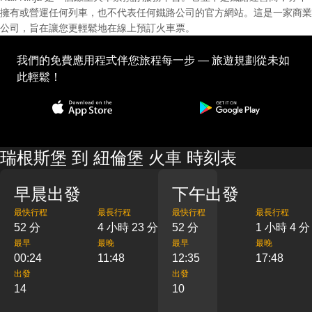
擁有或營運任何列車，也不代表任何鐵路公司的官方網站。這是一家商業
公司，旨在讓您更輕鬆地在線上預訂火車票。
我們的免費應用程式伴您旅程每一步 — 旅遊規劃從未如
此輕鬆！
瑞根斯堡 到 紐倫堡 火車 時刻表
早晨出發
下午出發
最快行程
最長行程
最快行程
最長行程
52 分
4 小時 23 分
52 分
1 小時 4 分
最早
最晚
最早
最晚
00:24
11:48
12:35
17:48
出發
出發
14
10