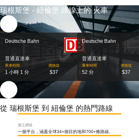
瑞根斯堡 - 紐倫堡 路線上的 火車
Deutsche Bahn
Deutsche Bahn
普通直達車
普通直達車
乘車時間
價格從
出發
乘車時間
價格從
1 小時 1 分
$37
1
52 分
$37
從 瑞根斯堡 到 紐倫堡 的熱門路線
廣泛網絡
一個平台，涵蓋全球34+個目的地和700+條路線。