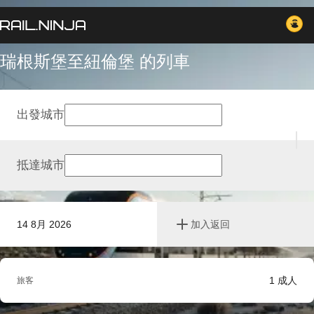
瑞根斯堡至紐倫堡 的列車
出發城市
抵達城市
14 8月 2026
加入返回
1
成人
旅客