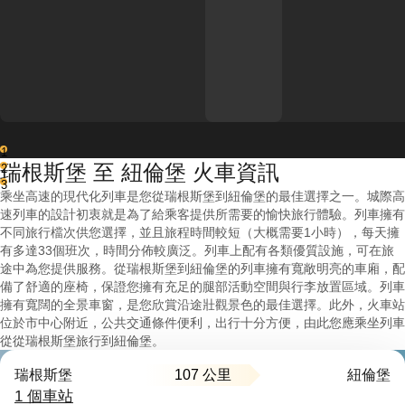
1
瑞根斯堡 至 紐倫堡 火車資訊
2
3
乘坐高速的現代化列車是您從瑞根斯堡到紐倫堡的最佳選擇之一。城際高
速列車的設計初衷就是為了給乘客提供所需要的愉快旅行體驗。列車擁有
不同旅行檔次供您選擇，並且旅程時間較短（大概需要1小時），每天擁
有多達33個班次，時間分佈較廣泛。列車上配有各類優質設施，可在旅
途中為您提供服務。從瑞根斯堡到紐倫堡的列車擁有寬敞明亮的車廂，配
備了舒適的座椅，保證您擁有充足的腿部活動空間與行李放置區域。列車
擁有寬闊的全景車窗，是您欣賞沿途壯觀景色的最佳選擇。此外，火車站
位於市中心附近，公共交通條件便利，出行十分方便，由此您應乘坐列車
從從瑞根斯堡旅行到紐倫堡。
107 公里
瑞根斯堡
紐倫堡
1 個車站