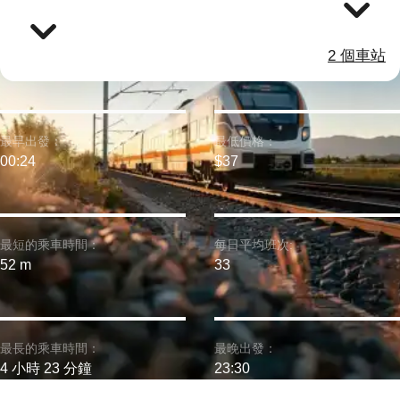
2 個車站
最早出發：
最低價格：
00:24
$37
最短的乘車時間：
每日平均班次:
52 m
33
最長的乘車時間：
最晚出發：
4 小時 23 分鐘
23:30