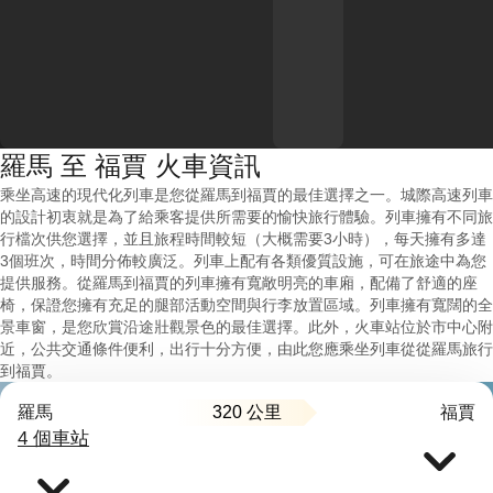
羅馬 至 福賈 火車資訊
乘坐高速的現代化列車是您從羅馬到福賈的最佳選擇之一。城際高速列車
的設計初衷就是為了給乘客提供所需要的愉快旅行體驗。列車擁有不同旅
行檔次供您選擇，並且旅程時間較短（大概需要3小時），每天擁有多達
3個班次，時間分佈較廣泛。列車上配有各類優質設施，可在旅途中為您
提供服務。從羅馬到福賈的列車擁有寬敞明亮的車廂，配備了舒適的座
椅，保證您擁有充足的腿部活動空間與行李放置區域。列車擁有寬闊的全
景車窗，是您欣賞沿途壯觀景色的最佳選擇。此外，火車站位於市中心附
近，公共交通條件便利，出行十分方便，由此您應乘坐列車從從羅馬旅行
到福賈。
320 公里
羅馬
福賈
4 個車站