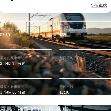
1 個車站
最早出發：
最低價格：
07:10
$65
最短的乘車時間：
每日平均班次:
3 小時 15 分鐘
3
最長的乘車時間：
最晚出發：
3 小時 35 分鐘
17:30
羅馬 - 福賈 路線上的 火車