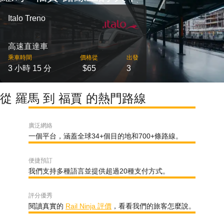
Italo Treno
高速直達車
乘車時間
價格從
出發
3 小時 15 分
$65
3
從 羅馬 到 福賈 的熱門路線
廣泛網絡
一個平台，涵蓋全球34+個目的地和700+條路線。
便捷預訂
我們支持多種語言並提供超過20種支付方式。
評分優秀
閱讀真實的
Rail Ninja 評價
，看看我們的旅客怎麼說。