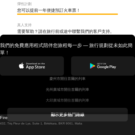
彈性計劃
您可以提前一年便捷預訂火車票！
真人支持
需要幫助？請在旅行前或途中聯繫我們的客戶支持。
我們的免費應用程式陪伴您旅程每一步 — 旅行規劃從未如此簡
單！
慶州市開往首爾的列車
光州廣域市開往首爾的列車
大邱廣域市開往首爾的列車
科克開往都柏林的列車
顯示更多熱門路線
Firebird GT Limited (OC 1451)
都柏林開往戈尔韦的列車
432, Triq Fleur de Lys, Suite 1, Birkirkara, BKR 9061, Malta
倫敦開往愛丁堡的列車