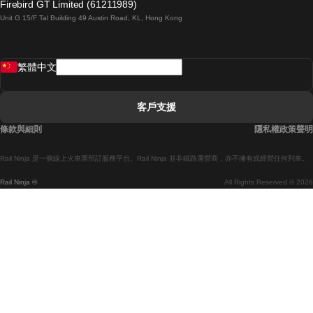
Firebird GT Limited (61211989)
Unit G 15/F Tal Building 49 Austin Road, KL, Hong Kong
羅馬開往拿坡里的列車
罗瓦涅米開往赫尔辛基的列車
繁體中文
里斯本開往拉哥斯的列車
里斯本開往波多的列車
客戶支援
里斯本開往科英布拉的列車
條款與細則
隱私權政策聲明
馬德里開往馬拉加的列車
Rail Ninja 是一個線上火車票預訂服務平台。Rail Ninja 並非鐵路運營商，亦不擁有或經營任何列車。
馬德里開往巴塞罗那的列車
Rail Ninja ®
All Rights Reserved © 2026
馬德里開往塞維亞的列車
馬德里開往阿利坎特的列車
馬拉加開往馬德里的列車
巴塞罗那開往馬德里的列車
巴塞罗那開往塞維亞的列車