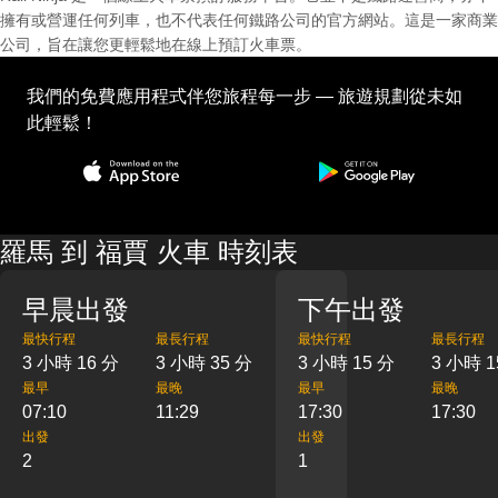
擁有或營運任何列車，也不代表任何鐵路公司的官方網站。這是一家商業
公司，旨在讓您更輕鬆地在線上預訂火車票。
我們的免費應用程式伴您旅程每一步 — 旅遊規劃從未如
此輕鬆！
羅馬 到 福賈 火車 時刻表
早晨出發
下午出發
最快行程
最長行程
最快行程
最長行程
3 小時 16 分
3 小時 35 分
3 小時 15 分
3 小時 1
最早
最晚
最早
最晚
07:10
11:29
17:30
17:30
出發
出發
2
1