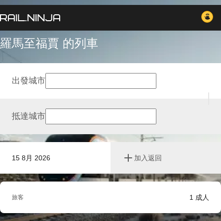
羅馬至福賈 的列車
出發城市
抵達城市
15 8月 2026
加入返回
1
成人
旅客