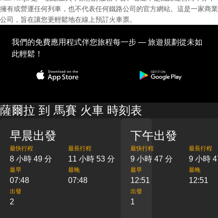
擁有或營運任何列車，也不代表任何鐵路公司的官方網站。這是一家商業
公司，旨在讓您更輕鬆地在線上預訂火車票。
我們的免費應用程式伴您旅程每一步 — 旅遊規劃從未如
此輕鬆！
薩爾拉 到 馬賽 火車 時刻表
早晨出發
下午出發
最快行程
最長行程
最快行程
最長行程
8 小時 49 分
11 小時 53 分
9 小時 47 分
9 小時 4
最早
最晚
最早
最晚
07:48
07:48
12:51
12:51
出發
出發
2
1