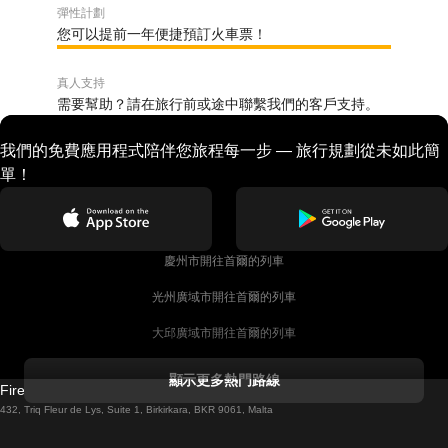
彈性計劃
您可以提前一年便捷預訂火車票！
真人支持
需要幫助？請在旅行前或途中聯繫我們的客戶支持。
我們的免費應用程式陪伴您旅程每一步 — 旅行規劃從未如此簡
單！
慶州市開往首爾的列車
光州廣域市開往首爾的列車
大邱廣域市開往首爾的列車
科克開往都柏林的列車
顯示更多熱門路線
Firebird GT Limited (OC 1451)
都柏林開往戈尔韦的列車
432, Triq Fleur de Lys, Suite 1, Birkirkara, BKR 9061, Malta
倫敦開往愛丁堡的列車