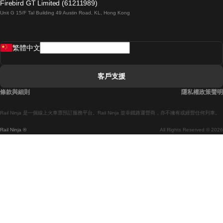
Firebird GT Limited (61211989)
Unit G 15/F Tal Building 49 Austin Road, KL, Hong Kong
羅馬開往拿坡里的列車
罗瓦涅米開往赫尔辛基的列車
繁體中文
里斯本開往拉哥斯的列車
里斯本開往波多的列車
客戶支援
里斯本開往科英布拉的列車
條款與細則
隱私權政策聲明
馬德里開往馬拉加的列車
Rail Ninja 是一個線上火車票預訂服務平台。Rail Ninja 並非鐵路運營商，亦不擁有或經營任何列車。
馬德里開往巴塞罗那的列車
Rail Ninja ®
All Rights Reserved © 2026
馬德里開往塞維亞的列車
馬德里開往阿利坎特的列車
馬拉加開往馬德里的列車
巴塞罗那開往馬德里的列車
巴塞罗那開往塞維亞的列車