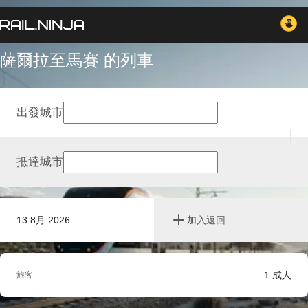
薩爾拉至馬賽 的列車
出發城市
抵達城市
13 8月 2026
加入返回
1
成人
旅客