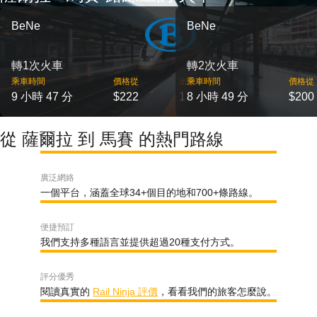
BeNe
BeNe
轉1次火車
轉2次火車
乘車時間
價格從
出發
乘車時間
價格從
9 小時 47 分
$222
1
8 小時 49 分
$200
從 薩爾拉 到 馬賽 的熱門路線
廣泛網絡
一個平台，涵蓋全球34+個目的地和700+條路線。
便捷預訂
我們支持多種語言並提供超過20種支付方式。
評分優秀
閱讀真實的
Rail Ninja 評價
，看看我們的旅客怎麼說。