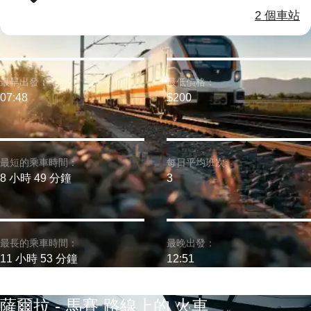
2 個車站
最早出發：
最低價格：
07:48
$200
最短的乘車時間：
每日平均班次:
8 小時 49 分鐘
3
最長的乘車時間：
最晚出發：
11 小時 53 分鐘
12:51
薩爾拉 - 馬賽 路線上的 火車