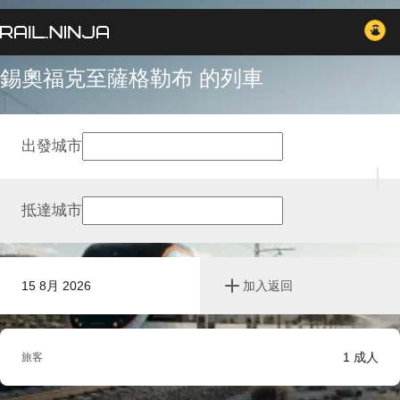
錫奧福克至薩格勒布 的列車
出發城市
抵達城市
15 8月 2026
加入返回
1
成人
旅客