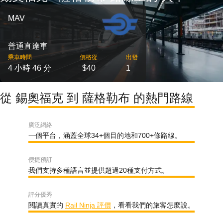
MAV
普通直達車
乘車時間
價格從
出發
4 小時 46 分
$40
1
從 錫奧福克 到 薩格勒布 的熱門路線
廣泛網絡
一個平台，涵蓋全球34+個目的地和700+條路線。
便捷預訂
我們支持多種語言並提供超過20種支付方式。
評分優秀
閱讀真實的
Rail Ninja 評價
，看看我們的旅客怎麼說。