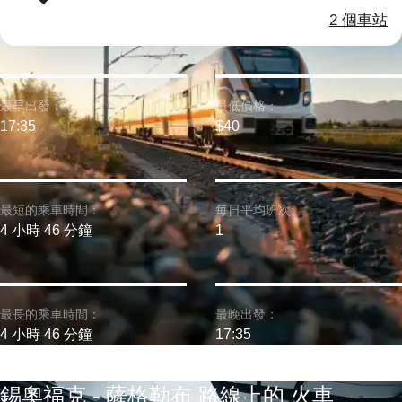
2 個車站
最早出發：
最低價格：
17:35
$40
最短的乘車時間：
每日平均班次:
4 小時 46 分鐘
1
最長的乘車時間：
最晚出發：
4 小時 46 分鐘
17:35
錫奧福克 - 薩格勒布 路線上的 火車