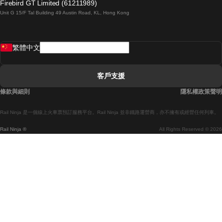
Firebird GT Limited (61211989)
Unit G 15/F Tal Building 49 Austin Road, KL, Hong Kong
羅馬開往拿坡里的列車
罗瓦涅米開往赫尔辛基的列車
繁體中文
里斯本開往拉哥斯的列車
里斯本開往波多的列車
客戶支援
里斯本開往科英布拉的列車
條款與細則
隱私權政策聲明
馬德里開往馬拉加的列車
Rail Ninja 是一個線上火車票預訂服務平台。Rail Ninja 並非鐵路運營商，亦不擁有或經營任何列車。
馬德里開往巴塞罗那的列車
Rail Ninja ®
All Rights Reserved © 2026
馬德里開往塞維亞的列車
馬德里開往阿利坎特的列車
馬拉加開往馬德里的列車
巴塞罗那開往馬德里的列車
巴塞罗那開往塞維亞的列車