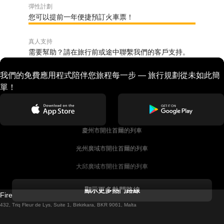
彈性計劃
您可以提前一年便捷預訂火車票！
真人支持
需要幫助？請在旅行前或途中聯繫我們的客戶支持。
我們的免費應用程式陪伴您旅程每一步 — 旅行規劃從未如此簡
單！
慶州市開往首爾的列車
光州廣域市開往首爾的列車
大邱廣域市開往首爾的列車
科克開往都柏林的列車
顯示更多熱門路線
Firebird GT Limited (OC 1451)
都柏林開往戈尔韦的列車
432, Triq Fleur de Lys, Suite 1, Birkirkara, BKR 9061, Malta
倫敦開往愛丁堡的列車