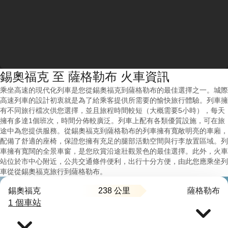
錫奧福克 至 薩格勒布 火車資訊
乘坐高速的現代化列車是您從錫奧福克到薩格勒布的最佳選擇之一。城際
高速列車的設計初衷就是為了給乘客提供所需要的愉快旅行體驗。列車擁
有不同旅行檔次供您選擇，並且旅程時間較短（大概需要5小時），每天
擁有多達1個班次，時間分佈較廣泛。列車上配有各類優質設施，可在旅
途中為您提供服務。從錫奧福克到薩格勒布的列車擁有寬敞明亮的車廂，
配備了舒適的座椅，保證您擁有充足的腿部活動空間與行李放置區域。列
車擁有寬闊的全景車窗，是您欣賞沿途壯觀景色的最佳選擇。此外，火車
站位於市中心附近，公共交通條件便利，出行十分方便，由此您應乘坐列
車從從錫奧福克旅行到薩格勒布。
238 公里
錫奧福克
薩格勒布
1 個車站