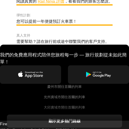
閱讀真實的
Rail Ninja 評價
，看看我們的旅客怎麼說。
彈性計劃
您可以提前一年便捷預訂火車票！
真人支持
需要幫助？請在旅行前或途中聯繫我們的客戶支持。
我們的免費應用程式陪伴您旅程每一步 — 旅行規劃從未如此簡
單！
慶州市開往首爾的列車
光州廣域市開往首爾的列車
大邱廣域市開往首爾的列車
科克開往都柏林的列車
顯示更多熱門路線
Firebird GT Limited (OC 1451)
都柏林開往戈尔韦的列車