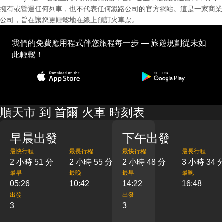
擁有或營運任何列車，也不代表任何鐵路公司的官方網站。這是一家商業
公司，旨在讓您更輕鬆地在線上預訂火車票。
我們的免費應用程式伴您旅程每一步 — 旅遊規劃從未如
此輕鬆！
順天市 到 首爾 火車 時刻表
早晨出發
下午出發
最快行程
最長行程
最快行程
最長行程
2 小時 51 分
2 小時 55 分
2 小時 48 分
3 小時 34 
最早
最晚
最早
最晚
05:26
10:42
14:22
16:48
出發
出發
3
3