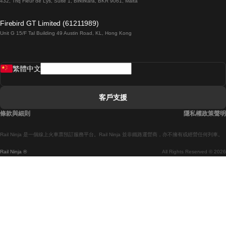
432, Triq Fleur de Lys, Suite 1, Birkirkara, BKR 9061, Malta
倫敦開往愛丁堡的列車
Firebird GT Limited (61211989)
Unit G 15/F Tal Building 49 Austin Road, KL, Hong Kong
羅馬開往拿坡里的列車
罗瓦涅米開往赫尔辛基的列車
繁體中文
里斯本開往拉哥斯的列車
里斯本開往波多的列車
客戶支援
里斯本開往科英布拉的列車
條款與細則
隱私權政策聲明
馬德里開往馬拉加的列車
Rail Ninja 是一個線上火車票預訂服務平台。Rail Ninja 並非鐵路運營商，亦不擁有或經營任何列車。
馬德里開往巴塞罗那的列車
Rail Ninja ®
All Rights Reserved © 2026
馬德里開往塞維亞的列車
馬德里開往阿利坎特的列車
馬拉加開往馬德里的列車
巴塞罗那開往馬德里的列車