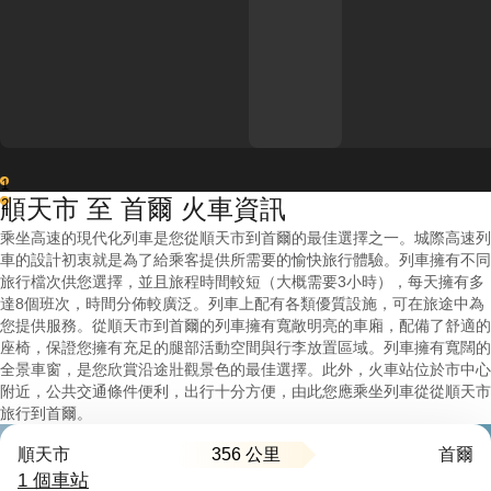
1
順天市 至 首爾 火車資訊
2
乘坐高速的現代化列車是您從順天市到首爾的最佳選擇之一。城際高速列
車的設計初衷就是為了給乘客提供所需要的愉快旅行體驗。列車擁有不同
旅行檔次供您選擇，並且旅程時間較短（大概需要3小時），每天擁有多
達8個班次，時間分佈較廣泛。列車上配有各類優質設施，可在旅途中為
您提供服務。從順天市到首爾的列車擁有寬敞明亮的車廂，配備了舒適的
座椅，保證您擁有充足的腿部活動空間與行李放置區域。列車擁有寬闊的
全景車窗，是您欣賞沿途壯觀景色的最佳選擇。此外，火車站位於市中心
附近，公共交通條件便利，出行十分方便，由此您應乘坐列車從從順天市
旅行到首爾。
356 公里
順天市
首爾
1 個車站