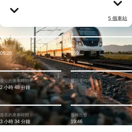
5 個車站
最早出發：
最低價格：
05:26
$59
最短的乘車時間：
每日平均班次:
2 小時 48 分鐘
8
最長的乘車時間：
最晚出發：
3 小時 34 分鐘
19:46