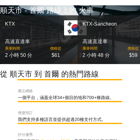
順天市 - 首爾 路線上的 火車
KTX
KTX-Sancheon
高速直達車
高速直達車
乘車時間
價格從
出發
乘車時間
價格從
2 小時 50 分
$61
3
2 小時 48 分
$59
從 順天市 到 首爾 的熱門路線
廣泛網絡
一個平台，涵蓋全球34+個目的地和700+條路線。
便捷預訂
我們支持多種語言並提供超過20種支付方式。
評分優秀