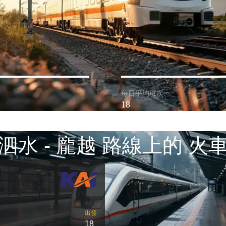
每日平均班次:
18
泗水 - 龐越 路線上的 火
出發
18