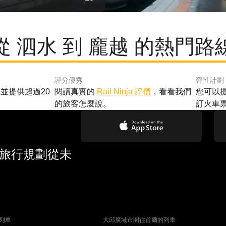
從 泗水 到 龐越 的熱門路
評分優秀
彈性計劃
並提供超過20
閱讀真實的
Rail Ninja 評價
，看看我們
您可以
的旅客怎麼說。
訂火車
 旅行規劃從未
列車
大邱廣域市開往首爾的列車