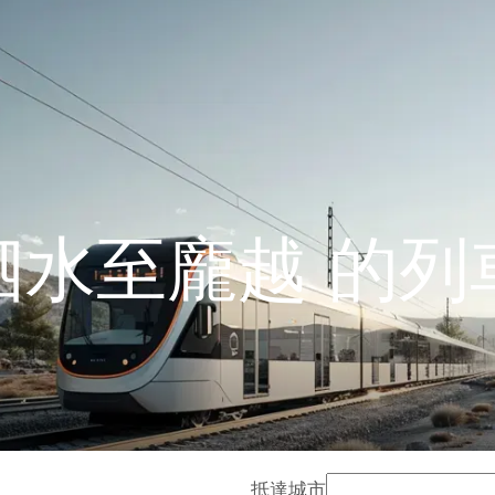
泗水至龐越 的列
抵達城市