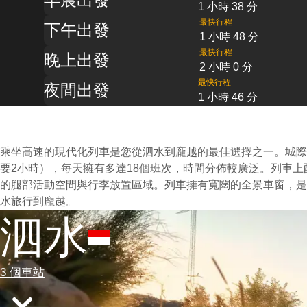
1 小時 38 分
最快行程
下午出發
1 小時 48 分
最快行程
晚上出發
2 小時 0 分
最快行程
夜間出發
1 小時 46 分
乘坐高速的現代化列車是您從泗水到龐越的最佳選擇之一。城際
要2小時），每天擁有多達18個班次，時間分佈較廣泛。列車
的腿部活動空間與行李放置區域。列車擁有寬闊的全景車窗，是
水旅行到龐越。
泗水
3 個車站