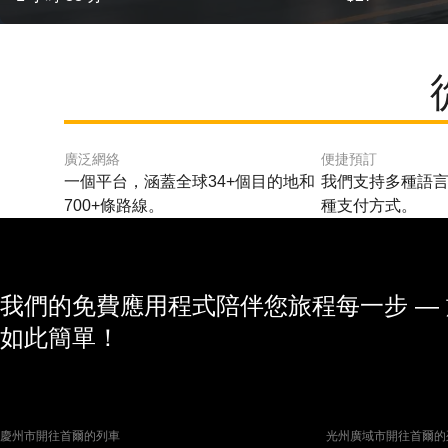
廣泛網絡
便捷預訂
一個平台，涵蓋全球34+個目的地和
我們支持多種語言
700+條路線。
種支付方式。
我們的免費應用程式陪伴您旅程每一步 —
如此簡單！
慶州市開往首爾的列車
光州廣域市開往首爾的