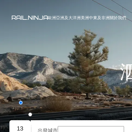
歐洲
亞洲及大洋洲
美洲
中東及非洲
關於我們
單行道
往返旅程
13
出發城市