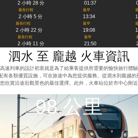
2 小時 28 分
01:37
最長行程
最早
2 小時 5 分
13:34
1
最長行程
最早
2 小時 22 分
19:08
1
最長行程
最早
2 小時 11 分
21:50
泗水 至 龐越 火車資訊
高速列車的設計初衷就是為了給乘客提供所需要的愉快旅行體驗
上配有各類優質設施，可在旅途中為您提供服務。從泗水到龐越
您欣賞沿途壯觀景色的最佳選擇。此外，火車站位於市中心附近
98 公里