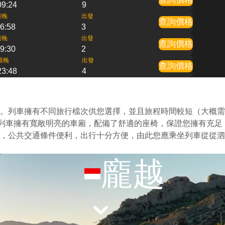
09:24
9
最晚
出發
查詢價格
6:58
3
最晚
出發
查詢價格
9:30
2
最晚
出發
查詢價格
23:48
4
。列車擁有不同旅行檔次供您選擇，並且旅程時間較短（大概需
的列車擁有寬敞明亮的車廂，配備了舒適的座椅，保證您擁有充足
，公共交通條件便利，出行十分方便，由此您應乘坐列車從從泗
龐越