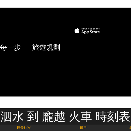
每一步 — 旅遊規劃
泗水 到 龐越 火車 時刻表
最長行程
最早