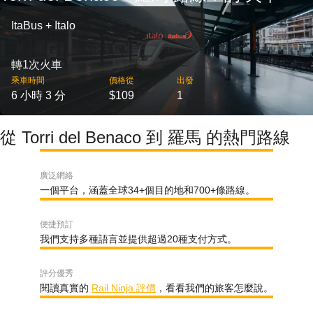
ItaBus + Italo
轉1次火車
乘車時間
價格從
出發
6 小時 3 分
$109
1
從 Torri del Benaco 到 羅馬 的熱門路線
廣泛網絡
一個平台，涵蓋全球34+個目的地和700+條路線。
便捷預訂
我們支持多種語言並提供超過20種支付方式。
評分優秀
閱讀真實的
Rail Ninja 評價
，看看我們的旅客怎麼說。