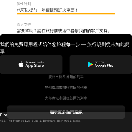
彈性計劃
您可以提前一年便捷預訂火車票！
真人支持
需要幫助？請在旅行前或途中聯繫我們的客戶支持。
我們的免費應用程式陪伴您旅程每一步 — 旅行規劃從未如此簡
單！
慶州市開往首爾的列車
光州廣域市開往首爾的列車
大邱廣域市開往首爾的列車
科克開往都柏林的列車
顯示更多熱門路線
Firebird GT Limited (OC 1451)
都柏林開往戈尔韦的列車
432, Triq Fleur de Lys, Suite 1, Birkirkara, BKR 9061, Malta
倫敦開往愛丁堡的列車