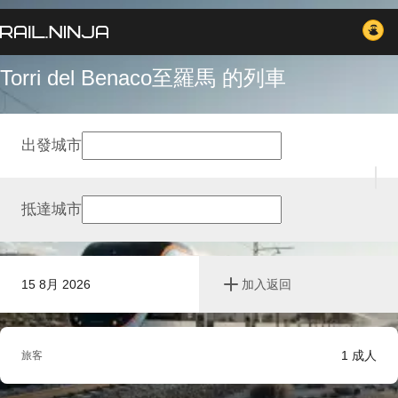
Torri del Benaco至羅馬 的列車
出發城市
抵達城市
15 8月 2026
加入返回
1
成人
旅客