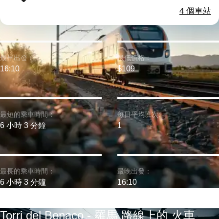
4 個車站
最早出發：
最低價格：
16:10
$109
最短的乘車時間：
每日平均班次:
6 小時 3 分鐘
1
最長的乘車時間：
最晚出發：
6 小時 3 分鐘
16:10
Torri del Benaco - 羅馬 路線上的 火車