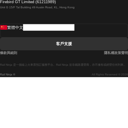
Firebird GT Limited (61211989)
Unit G 15/F Tal Building 49 Austin Road, KL, Hong Kong
羅馬開往拿坡里的列車
罗瓦涅米開往赫尔辛基的列車
繁體中文
里斯本開往拉哥斯的列車
里斯本開往波多的列車
客戶支援
里斯本開往科英布拉的列車
條款與細則
隱私權政策聲明
馬德里開往馬拉加的列車
Rail Ninja 是一個線上火車票預訂服務平台。Rail Ninja 並非鐵路運營商，亦不擁有或經營任何列車。
馬德里開往巴塞罗那的列車
Rail Ninja ®
All Rights Reserved © 2026
馬德里開往塞維亞的列車
馬德里開往阿利坎特的列車
馬拉加開往馬德里的列車
巴塞罗那開往馬德里的列車
巴塞罗那開往塞維亞的列車