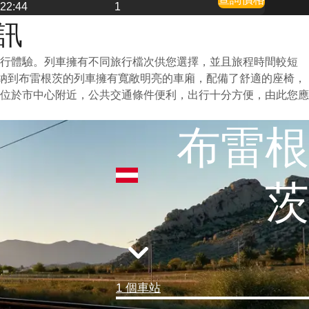
22:44
1
訊
旅行體驗。列車擁有不同旅行檔次供您選擇，並且旅程時間較短
也纳到布雷根茨的列車擁有寬敞明亮的車廂，配備了舒適的座椅，
位於市中心附近，公共交通條件便利，出行十分方便，由此您應
布雷根
茨
1 個車站