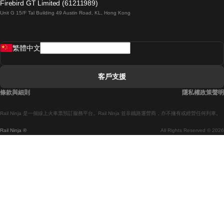
Firebird GT Limited (61211989)
Unit G 15/F Tal Building 49 Austin Road, KL, Hong Kong
羅馬開往拿坡里的列車
罗瓦涅米開往赫尔辛基的列車
繁體中文
里斯本開往拉哥斯的列車
里斯本開往波多的列車
客戶支援
里斯本開往科英布拉的列車
條款與細則
隱私權政策聲明
馬德里開往馬拉加的列車
Rail Ninja 是一個線上火車票預訂服務平台。Rail Ninja 並非鐵路運營商，亦不擁有或經營任何列車。
馬德里開往巴塞罗那的列車
Rail Ninja ®
All Rights Reserved © 2026
馬德里開往塞維亞的列車
馬德里開往阿利坎特的列車
馬拉加開往馬德里的列車
巴塞罗那開往馬德里的列車
巴塞罗那開往塞維亞的列車