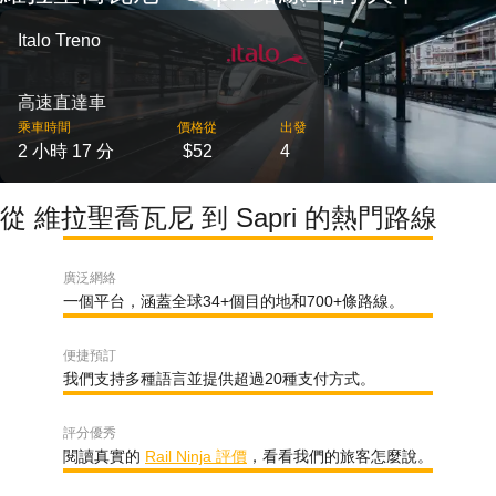
Italo Treno
高速直達車
乘車時間
價格從
出發
2 小時 17 分
$52
4
從 維拉聖喬瓦尼 到 Sapri 的熱門路線
廣泛網絡
一個平台，涵蓋全球34+個目的地和700+條路線。
便捷預訂
我們支持多種語言並提供超過20種支付方式。
評分優秀
閱讀真實的
Rail Ninja 評價
，看看我們的旅客怎麼說。