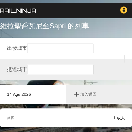
維拉聖喬瓦尼至Sapri 的列車
出發城市
抵達城市
14 Ağu 2026
加入返回
1
成人
旅客