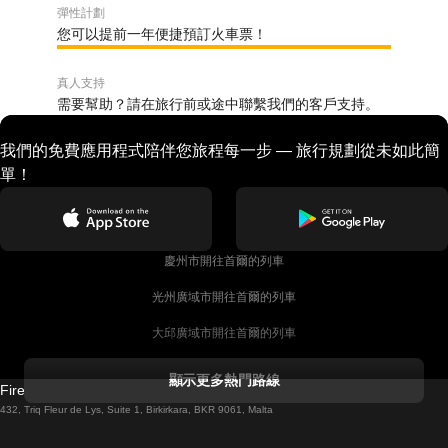
彈性計劃
您可以提前一年便捷預訂火車票！
真人支持
需要幫助？請在旅行前或途中聯繫我們的客戶支持。
我們的免費應用程式陪伴您旅程每一步 — 旅行規劃從未如此簡
單！
慶州市開往首爾的列車
光州廣域市開往首爾的列車
大邱廣域市開往首爾的列車
科克開往都柏林的列車
顯示更多熱門路線
Firebird GT Limited (OC 1451)
都柏林開往戈尔韦的列車
432, Triq Fleur de Lys, Suite 1, Birkirkara, BKR 9061, Malta
倫敦開往愛丁堡的列車