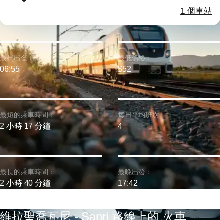
1 個車站
最早出發：
最低價格：
06:55
$52
最短的乘車時間：
每日平均班次:
2 小時 17 分鐘
4
最長的乘車時間：
最晚出發：
2 小時 40 分鐘
17:42
維拉聖喬瓦尼 - Sapri 路線上的 火車