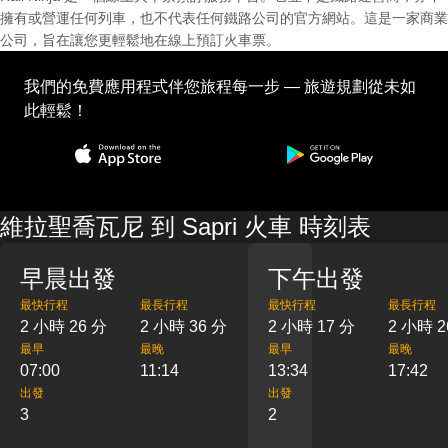
擁有或營運任何列車，也不代表任何鐵路公司的官方網站。這是一家商業
公司，旨在讓您更輕鬆地在線上預訂火車票。
我們的免費應用程式伴您旅程每一步 — 旅遊規劃從未如
此輕鬆！
維拉聖喬瓦尼 到 Sapri 火車 時刻表
早晨出發
下午出發
最快行程
最長行程
最快行程
最長行程
2 小時 26 分
2 小時 36 分
2 小時 17 分
2 小時 2
最早
最晚
最早
最晚
07:00
11:14
13:34
17:42
出發
出發
3
2