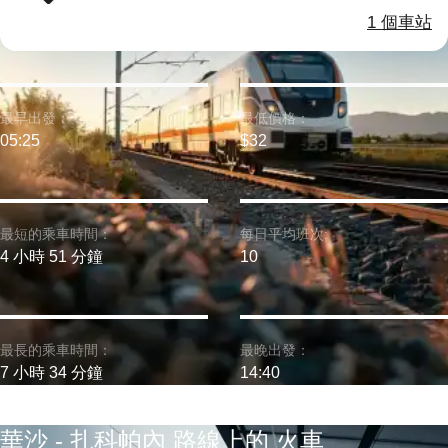
1 個車站
最早出發：
最低價格：
05:25
$32
最短的乘車時間：
每日平均班次:
4 小時 51 分鐘
10
最長的乘車時間：
最晚出發：
7 小時 34 分鐘
14:40
華沙 - 扎科帕內 路線上的 火車