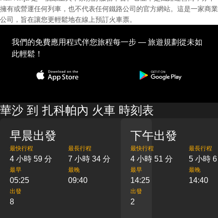
擁有或營運任何列車，也不代表任何鐵路公司的官方網站。這是一家商業
公司，旨在讓您更輕鬆地在線上預訂火車票。
我們的免費應用程式伴您旅程每一步 — 旅遊規劃從未如
此輕鬆！
華沙 到 扎科帕內 火車 時刻表
早晨出發
下午出發
最快行程
最長行程
最快行程
最長行程
4 小時 59 分
7 小時 34 分
4 小時 51 分
5 小時 6
最早
最晚
最早
最晚
05:25
09:40
14:25
14:40
出發
出發
8
2