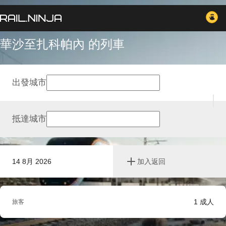
華沙至扎科帕內 的列車
出發城市
抵達城市
14 8月 2026
加入返回
1
成人
旅客