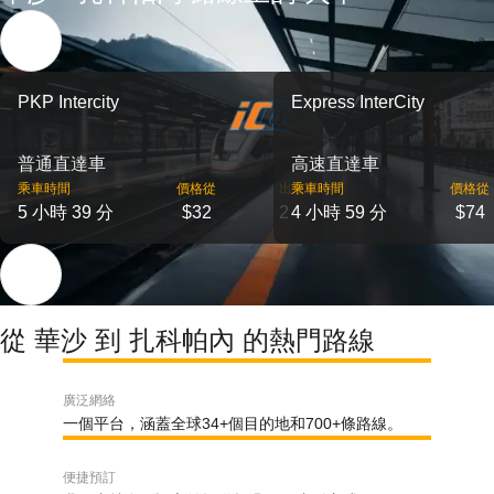
PKP Intercity
Express InterCity
普通直達車
高速直達車
乘車時間
價格從
出發
乘車時間
價格從
5 小時 39 分
$32
2
4 小時 59 分
$74
從 華沙 到 扎科帕內 的熱門路線
廣泛網絡
一個平台，涵蓋全球34+個目的地和700+條路線。
便捷預訂