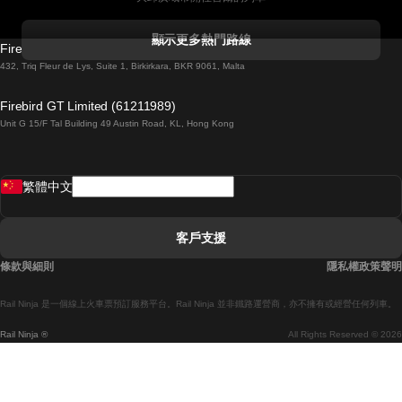
科克開往都柏林的列車
顯示更多熱門路線
Firebird GT Limited (OC 1451)
都柏林開往戈尔韦的列車
432, Triq Fleur de Lys, Suite 1, Birkirkara, BKR 9061, Malta
倫敦開往愛丁堡的列車
Firebird GT Limited (61211989)
Unit G 15/F Tal Building 49 Austin Road, KL, Hong Kong
羅馬開往拿坡里的列車
罗瓦涅米開往赫尔辛基的列車
繁體中文
里斯本開往拉哥斯的列車
里斯本開往波多的列車
客戶支援
里斯本開往科英布拉的列車
條款與細則
隱私權政策聲明
馬德里開往馬拉加的列車
Rail Ninja 是一個線上火車票預訂服務平台。Rail Ninja 並非鐵路運營商，亦不擁有或經營任何列車。
馬德里開往巴塞罗那的列車
Rail Ninja ®
All Rights Reserved © 2026
馬德里開往塞維亞的列車
馬德里開往阿利坎特的列車