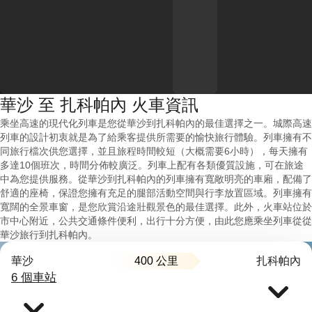
華沙 至 扎科帕內 火車資訊
乘坐高速的現代化列車是您從華沙到扎科帕內的最佳選擇之一。城際高速
列車的設計初衷就是為了給乘客提供所需要的愉快旅行體驗。列車擁有不
同旅行檔次供您選擇，並且旅程時間較短（大概需要6小時），每天擁有
多達10個班次，時間分佈較廣泛。列車上配有各類優質設施，可在旅途
中為您提供服務。從華沙到扎科帕內的列車擁有寬敞明亮的車廂，配備了
舒適的座椅，保證您擁有充足的腿部活動空間與行李放置區域。列車擁有
寬闊的全景車窗，是您欣賞沿途壯觀景色的最佳選擇。此外，火車站位於
市中心附近，公共交通條件便利，出行十分方便，由此您應乘坐列車從從
華沙旅行到扎科帕內。
400 公里
華沙
扎科帕內
6 個車站