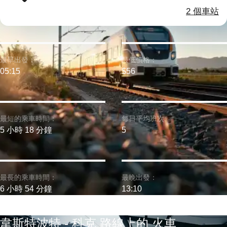
2 個車站
最早出發：
最低價格：
05:15
$56
最短的乘車時間：
每日平均班次:
5 小時 18 分鐘
5
最長的乘車時間：
最晚出發：
6 小時 54 分鐘
13:10
韋斯特波特 - 科克 路線上的 火車