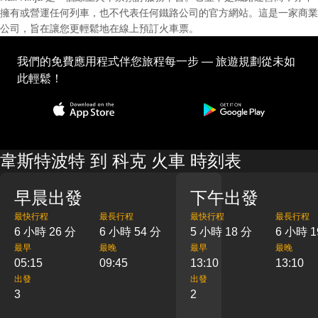
擁有或營運任何列車，也不代表任何鐵路公司的官方網站。這是一家商業
公司，旨在讓您更輕鬆地在線上預訂火車票。
我們的免費應用程式伴您旅程每一步 — 旅遊規劃從未如
此輕鬆！
韋斯特波特 到 科克 火車 時刻表
早晨出發
下午出發
最快行程
最長行程
最快行程
最長行程
6 小時 26 分
6 小時 54 分
5 小時 18 分
6 小時 1
最早
最晚
最早
最晚
05:15
09:45
13:10
13:10
出發
出發
3
2