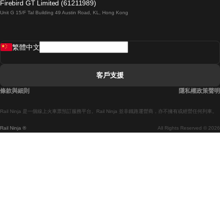
Firebird GT Limited (61211989)
Unit G 15/F Tal Building 49 Austin Road, KL, Hong Kong
羅馬開往拿坡里的列車
罗瓦涅米開往赫尔辛基的列車
繁體中文
里斯本開往拉哥斯的列車
里斯本開往波多的列車
客戶支援
里斯本開往科英布拉的列車
條款與細則
隱私權政策聲明
馬德里開往馬拉加的列車
Rail Ninja 是一個線上火車票預訂服務平台。Rail Ninja 並非鐵路運營商，亦不擁有或經營任何列車。
馬德里開往巴塞罗那的列車
Rail Ninja ®
All Rights Reserved © 2026
馬德里開往塞維亞的列車
馬德里開往阿利坎特的列車
馬拉加開往馬德里的列車
巴塞罗那開往馬德里的列車
巴塞罗那開往塞維亞的列車