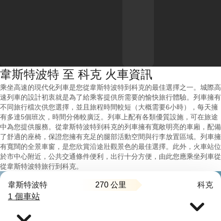
韋斯特波特 至 科克 火車資訊
乘坐高速的現代化列車是您從韋斯特波特到科克的最佳選擇之一。城際高
速列車的設計初衷就是為了給乘客提供所需要的愉快旅行體驗。列車擁有
不同旅行檔次供您選擇，並且旅程時間較短（大概需要6小時），每天擁
有多達5個班次，時間分佈較廣泛。列車上配有各類優質設施，可在旅途
中為您提供服務。從韋斯特波特到科克的列車擁有寬敞明亮的車廂，配備
了舒適的座椅，保證您擁有充足的腿部活動空間與行李放置區域。列車擁
有寬闊的全景車窗，是您欣賞沿途壯觀景色的最佳選擇。此外，火車站位
於市中心附近，公共交通條件便利，出行十分方便，由此您應乘坐列車從
從韋斯特波特旅行到科克。
270 公里
韋斯特波特
科克
1 個車站