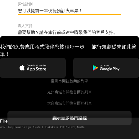
彈性計劃
您可以提前一年便捷預訂火車票！
真人支持
需要幫助？請在旅行前或途中聯繫我們的客戶支持。
我們的免費應用程式陪伴您旅程每一步 — 旅行規劃從未如此簡
單！
慶州市開往首爾的列車
光州廣域市開往首爾的列車
大邱廣域市開往首爾的列車
科克開往都柏林的列車
顯示更多熱門路線
Firebird GT Limited (OC 1451)
都柏林開往戈尔韦的列車
432, Triq Fleur de Lys, Suite 1, Birkirkara, BKR 9061, Malta
倫敦開往愛丁堡的列車