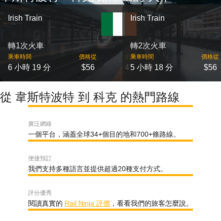
Irish Train
Irish Train
轉1次火車
轉2次火車
乘車時間
價格從
出發
乘車時間
價格從
6 小時 19 分
$56
4
5 小時 18 分
$56
從 韋斯特波特 到 科克 的熱門路線
廣泛網絡
一個平台，涵蓋全球34+個目的地和700+條路線。
便捷預訂
我們支持多種語言並提供超過20種支付方式。
評分優秀
閱讀真實的
Rail Ninja 評價
，看看我們的旅客怎麼說。