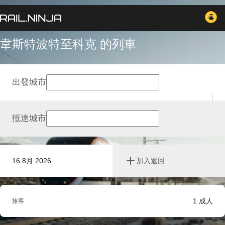
韋斯特波特至科克 的列車
出發城市
抵達城市
16 8月 2026
加入返回
1
成人
旅客