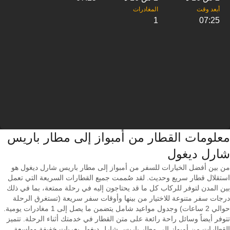
1
07:25
معلومات القطار من ‎أمبواز إلى ‎مطار باريس
شارل ديغول
من بين أفضل الخيارات للسفر من أمبواز إلى مطار باريس شارل ديغول هو
استقلال قطار سريع وحديث. لقد صُممت جميع القطارات السريعة التي تعمل
بين المدن لتوفر للركاب كل ما قد يحتاجون إليه في رحلة ممتعة، بما في ذلك
درجات سفر متنوعة للاختيار من بينها وأوقات سفر سريعة (تستغرق الرحلة
حوالي 2 ساعات) وجدول مواعيد شامل يتضمن ما يصل إلى 1 مغادرات يومية.
تتوفر أيضاً وسائل راحة رائعة على متن القطار في خدمتك أثناء الرحلة. تتميز
القطارات من أمبواز إلى مطار باريس شارل ديغول بعربات خفيفة وواسعة