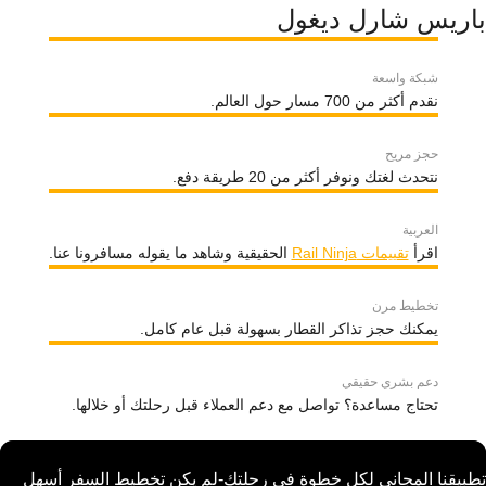
باريس شارل ديغول
شبكة واسعة
نقدم أكثر من 700 مسار حول العالم.
حجز مريح
نتحدث لغتك ونوفر أكثر من 20 طريقة دفع.
العربية
اقرأ
تقييمات Rail Ninja
الحقيقية وشاهد ما يقوله مسافرونا عنا.
تخطيط مرن
يمكنك حجز تذاكر القطار بسهولة قبل عام كامل.
دعم بشري حقيقي
تحتاج مساعدة؟ تواصل مع دعم العملاء قبل رحلتك أو خلالها.
تطبيقنا المجاني لكل خطوة في رحلتك-لم يكن تخطيط السفر أسهل