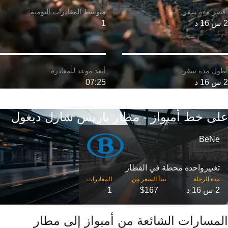
2 س 16 د
1
2 س 16 د
07:25
على خط أمبواز - مطار باريس شارل ديغول
BeNe
تغییرواحدة محطة في القطار
مدة الرحلة
2 س 16 د
$167
1
المسارات الشائعة من أمبواز إلى مطار