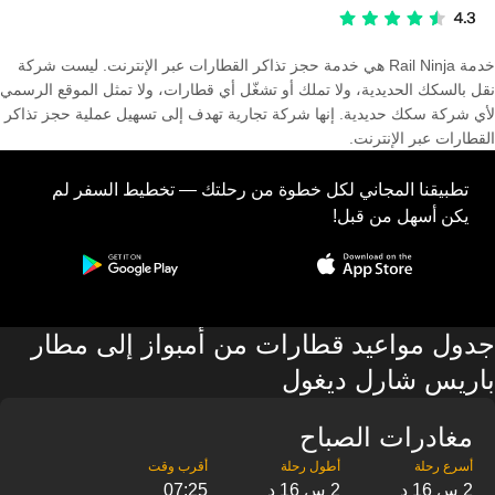
خدمة Rail Ninja هي خدمة حجز تذاكر القطارات عبر الإنترنت. ليست شركة
نقل بالسكك الحديدية، ولا تملك أو تشغّل أي قطارات، ولا تمثل الموقع الرسمي
لأي شركة سكك حديدية. إنها شركة تجارية تهدف إلى تسهيل عملية حجز تذاكر
القطارات عبر الإنترنت.
تطبيقنا المجاني لكل خطوة من رحلتك — تخطيط السفر لم
يكن أسهل من قبل!
جدول مواعيد قطارات من أمبواز إلى مطار
باريس شارل ديغول
مغادرات الصباح
2 س 16 د
2 س 16 د
07:25