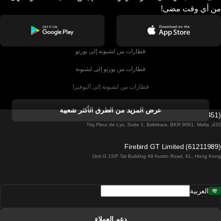
من أي وقت مضى!
قطارات من لشبونة إلى بورتو
قطارات من بورتو إلى لشبونة
قطارات من لشبونة إلى ألبوفيرا
قطارات من ألبوفيرا إلى لشبونة
عرض المزيد من الطرق الأكثر شعبية
Firebird GT Limited (OC 1451)
قطارات من لشبونة إلى لاغوس
432, Triq Fleur de Lys, Suite 1, Birkirkara, BKR 9061, Malta
قطارات من لاغوس إلى لشبونة
Firebird GT Limited (61211989)
Unit G 15/F Tal Building 49 Austin Road, KL, Hong Kong
قطارات من لشبونة إلى مدريد
قطارات من مدريد إلى لشبونة
العربية
قطارات من لشبونة إلى فارو
قطارات من فارو إلى لشبونة
دعم العملاء