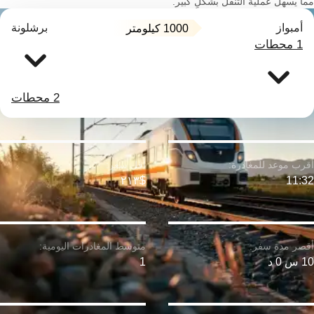
مما يسهل عملية التنقل بشكلٍ كبير.
أمبواز
برشلونة
1000 كيلومتر
1 محطات
2 محطات
$٢١٣
11:32
10 س 0 د
1