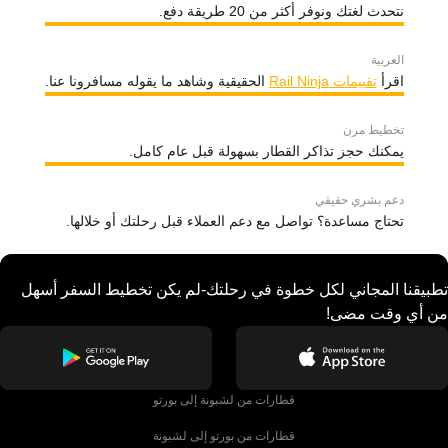
نتحدث لغتك ونوفر أكثر من 20 طريقة دفع.
العربية
اقرأ
تقييمات Rail Ninja
الحقيقية وشاهد ما يقوله مسافرونا عنا.
تخطيط مرن
يمكنك حجز تذاكر القطار بسهولة قبل عام كامل.
دعم بشري حقيقي
تحتاج مساعدة؟ تواصل مع دعم العملاء قبل رحلتك أو خلالها.
تطبيقنا المجاني لكل خطوة في رحلتك-لم يكن تخطيط السفر أسهل
من أي وقت مضى!
قطارات من لشبونة إلى بورتو
قطارات من بورتو إلى لشبونة