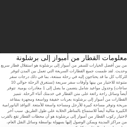
معلومات القطار من ‎أمبواز إلى ‎برشلونة
من بين أفضل الخيارات للسفر من أمبواز إلى برشلونة هو استقلال قطار سريع
وحديث. لقد صُممت جميع القطارات السريعة التي تعمل بين المدن لتوفر
للركاب كل ما قد يحتاجون إليه في رحلة ممتعة، بما في ذلك درجات سفر
متنوعة للاختيار من بينها وأوقات سفر سريعة (تستغرق الرحلة حوالي 10
ساعات) وجدول مواعيد شامل يتضمن ما يصل إلى 1 مغادرات يومية. تتوفر
أيضاً وسائل راحة رائعة على متن القطار في خدمتك أثناء الرحلة. تتميز
القطارات من أمبواز إلى برشلونة بعربات خفيفة وواسعة ومجهزة بمقاعد
مريحة وتوفر مساحة كبيرة للأرجل ومساحة واسعة للأمتعة. النوافذ البانورامية
الكبيرة مثالية أيضاً للاستمتاع بالمناظر الخلابة على طول الطريق. سبب آخر
لاختيار ركوب القطار من أمبواز إلى برشلونة هو أن محطات القطار تقع بالقرب
من مراكز المدينة ويمكن الوصول إليها بسهولة بواسطة وسائل النقل العام،