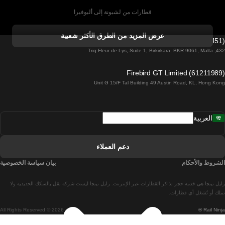
قطارات من لشبونة إلى ألبوفيرا
قطارات من ألبوفيرا إلى لشبونة
عرض المزيد من الطرق الأكثر شعبية
Firebird GT Limited (OC 1451)
قطارات من لشبونة إلى لاغوس
432, Triq Fleur de Lys, Suite 1, Birkirkara, BKR 9061, Malta
قطارات من لاغوس إلى لشبونة
Firebird GT Limited (61211989)
Unit G 15/F Tal Building 49 Austin Road, KL, Hong Kong
قطارات من لشبونة إلى مدريد
قطارات من مدريد إلى لشبونة
العربية
قطارات من لشبونة إلى فارو
قطارات من فارو إلى لشبونة
دعم العملاء
قطارات من لشبونة إلى كويمبرا
الشروط والأحكام
بيان سياسة الخصوصية
قطارات من كويمبرا إلى لشبونة
رايل نينجا هي خدمة حجز تذاكر القطارات عبر الإنترنت. رايل نينجا ليست شركة نقل بالسكك الحديدية ولا
قطارات من برشلونة إلى مدريد
تملك أو تُشغل أي قطارات.
All Rights Reserved © 2026
Rail Ninja ®
قطارات من مدريد إلى برشلونة