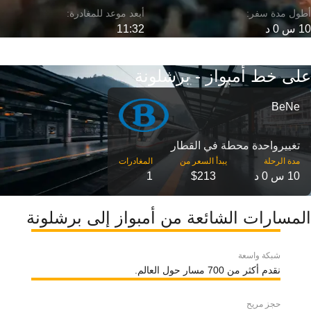
10 س 0 د
11:32
على خط أمبواز - برشلونة
BeNe
تغییرواحدة محطة في القطار
مدة الرحلة
10 س 0 د
$213
1
المسارات الشائعة من أمبواز إلى برشلونة
شبكة واسعة
نقدم أكثر من 700 مسار حول العالم.
حجز مريح