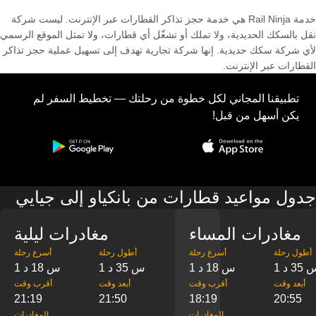
خدمة Rail Ninja هي خدمة حجز تذاكر القطارات عبر الإنترنت. ليست شركة
نقل بالسكك الحديدية، ولا تملك أو تشغّل أي قطارات، ولا تمثل الموقع الرسمي
لأي شركة سكك حديدية. إنها شركة تجارية تهدف إلى تسهيل عملية حجز تذاكر
القطارات عبر الإنترنت.
تطبيقنا المجاني لكل خطوة من رحلتك — تخطيط السفر لم
يكن أسهل من قبل!
جدول مواعيد قطارات من بانكياو إلى جيايي
مغادرات المساء
مغادرات ليلية
‎أطول رحلة
‎أسرع رحلة
‎أطول رحلة
‎أسرع رحلة
س 35 د
1 س 18 د
1 س 35 د
1 س 18 د
‎أبعد وقت
‎أقرب وقت
‎أبعد وقت
‎أقرب وقت
21:19
21:50
18:19
20:55
‎المغادرات
‎المغادرات