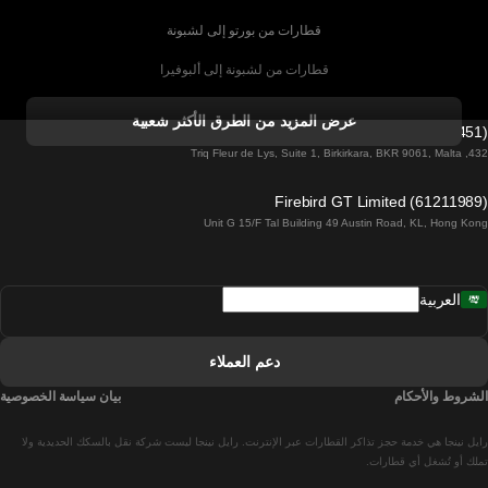
قطارات من بورتو إلى لشبونة
قطارات من لشبونة إلى ألبوفيرا
قطارات من ألبوفيرا إلى لشبونة
عرض المزيد من الطرق الأكثر شعبية
Firebird GT Limited (OC 1451)
قطارات من لشبونة إلى لاغوس
432, Triq Fleur de Lys, Suite 1, Birkirkara, BKR 9061, Malta
قطارات من لاغوس إلى لشبونة
Firebird GT Limited (61211989)
Unit G 15/F Tal Building 49 Austin Road, KL, Hong Kong
قطارات من لشبونة إلى مدريد
قطارات من مدريد إلى لشبونة
العربية
قطارات من لشبونة إلى فارو
قطارات من فارو إلى لشبونة
دعم العملاء
قطارات من لشبونة إلى كويمبرا
الشروط والأحكام
بيان سياسة الخصوصية
قطارات من كويمبرا إلى لشبونة
رايل نينجا هي خدمة حجز تذاكر القطارات عبر الإنترنت. رايل نينجا ليست شركة نقل بالسكك الحديدية ولا
قطارات من برشلونة إلى مدريد
تملك أو تُشغل أي قطارات.