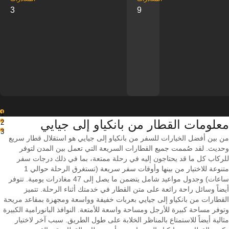
3
9
1
معلومات القطار من ‎بانكياو إلى ‎جيايي
2
3
من بين أفضل الخيارات للسفر من بانكياو إلى جيايي هو استقلال قطار سريع
وحديث. لقد صُممت جميع القطارات السريعة التي تعمل بين المدن لتوفر
للركاب كل ما قد يحتاجون إليه في رحلة ممتعة، بما في ذلك درجات سفر
متنوعة للاختيار من بينها وأوقات سفر سريعة (تستغرق الرحلة حوالي 1
ساعات) وجدول مواعيد شامل يتضمن ما يصل إلى 47 مغادرات يومية. تتوفر
أيضاً وسائل راحة رائعة على متن القطار في خدمتك أثناء الرحلة. تتميز
القطارات من بانكياو إلى جيايي بعربات خفيفة وواسعة ومجهزة بمقاعد مريحة
وتوفر مساحة كبيرة للأرجل ومساحة واسعة للأمتعة. النوافذ البانورامية الكبيرة
مثالية أيضاً للاستمتاع بالمناظر الخلابة على طول الطريق. سبب آخر لاختيار