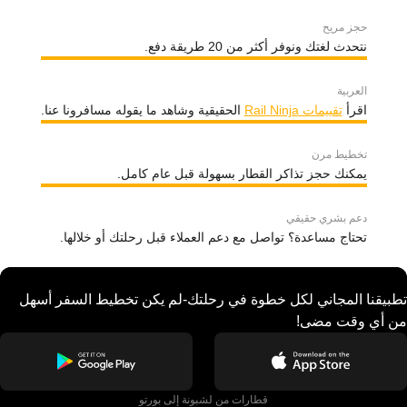
حجز مريح
نتحدث لغتك ونوفر أكثر من 20 طريقة دفع.
العربية
اقرأ
تقييمات Rail Ninja
الحقيقية وشاهد ما يقوله مسافرونا عنا.
تخطيط مرن
يمكنك حجز تذاكر القطار بسهولة قبل عام كامل.
دعم بشري حقيقي
تحتاج مساعدة؟ تواصل مع دعم العملاء قبل رحلتك أو خلالها.
تطبيقنا المجاني لكل خطوة في رحلتك-لم يكن تخطيط السفر أسهل
من أي وقت مضى!
قطارات من لشبونة إلى بورتو