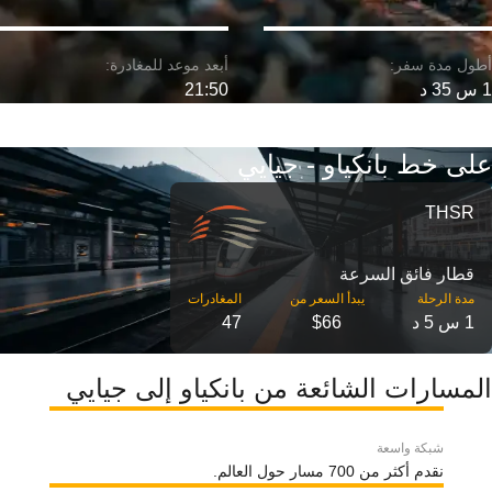
1 س 35 د
21:50
على خط بانكياو - جيايي
THSR
قطار فائق السرعة
مدة الرحلة
1 س 5 د
$66
47
المسارات الشائعة من بانكياو إلى جيايي
شبكة واسعة
نقدم أكثر من 700 مسار حول العالم.