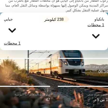
ركوب القطار من بانكياو إلى جيايي هو أن محطات القطار تقع بالقرب من
مراكز المدينة ويمكن الوصول إليها بسهولة بواسطة وسائل النقل العام، مما
يسهل عملية التنقل بشكلٍ كبير.
بانكياو
جيايي
238 كيلومتر
1 محطات
1 محطات
$٦٦
06:34
1 س 5 د
47