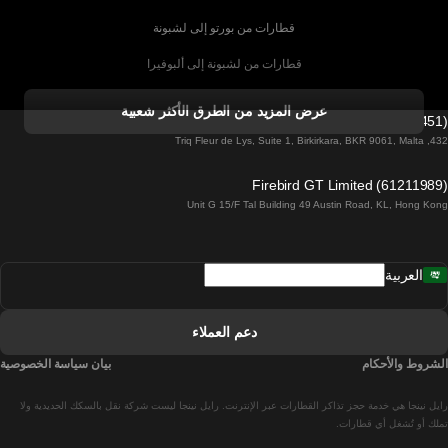
قطارات من بورتو إلى لشبونة
قطارات من لشبونة إلى ألبوفيرا
قطارات من ألبوفيرا إلى لشبونة
عرض المزيد من الطرق الأكثر شعبية
Firebird GT Limited (OC 1451)
قطارات من لشبونة إلى لاغوس
432, Triq Fleur de Lys, Suite 1, Birkirkara, BKR 9061, Malta
قطارات من لاغوس إلى لشبونة
Firebird GT Limited (61211989)
Unit G 15/F Tal Building 49 Austin Road, KL, Hong Kong
قطارات من لشبونة إلى مدريد
قطارات من مدريد إلى لشبونة
العربية
قطارات من لشبونة إلى فارو
قطارات من فارو إلى لشبونة
دعم العملاء
قطارات من لشبونة إلى كويمبرا
الشروط والأحكام
بيان سياسة الخصوصية
قطارات من كويمبرا إلى لشبونة
رايل نينجا هي خدمة حجز تذاكر القطارات عبر الإنترنت. رايل نينجا ليست شركة نقل بالسكك الحديدية ولا
قطارات من برشلونة إلى مدريد
تملك أو تُشغل أي قطارات.