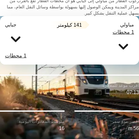
ركوب القطار من مياولي إلى جيايي هو أن محطات القطار تقع بالقرب من
مراكز المدينة ويمكن الوصول إليها بسهولة بواسطة وسائل النقل العام، مما
يسهل عملية التنقل بشكلٍ كبير.
مياولي
جيايي
141 كيلومتر
1 محطات
1 محطات
$٤٦
07:13
16
56 m