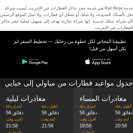
خدمة Rail Ninja هي خدمة حجز تذاكر القطارات عبر الإنترنت. ليست شركة
نقل بالسكك الحديدية، ولا تملك أو تشغّل أي قطارات، ولا تمثل الموقع الرسمي
لأي شركة سكك حديدية. إنها شركة تجارية تهدف إلى تسهيل عملية حجز تذاكر
القطارات عبر الإنترنت.
تطبيقنا المجاني لكل خطوة من رحلتك — تخطيط السفر لم
يكن أسهل من قبل!
جدول مواعيد قطارات من مياولي إلى جيايي
مغادرات المساء
مغادرات ليلية
‎أطول رحلة
‎أسرع رحلة
‎أطول رحلة
‎أسرع رحلة
56 دقائق
56 دقائق
56 دقائق
56 دقائق
‎أبعد وقت
‎أقرب وقت
‎أبعد وقت
‎أقرب وقت
21:58
21:58
18:58
20:58
‎المغادرات
‎المغادرات