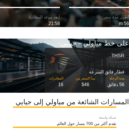
21:58
56 m
على خط مياولي - جيايي
THSR
قطار فائق السرعة
مدة الرحلة
56 دقائق
$46
16
المسارات الشائعة من مياولي إلى جيايي
شبكة واسعة
نقدم أكثر من 700 مسار حول العالم.