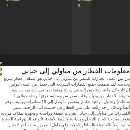
1
3
1
معلومات القطار من ‎مياولي إلى ‎جيايي
2
3
من بين أفضل الخيارات للسفر من مياولي إلى جيايي هو استقلال قطار سريع
وحديث. لقد صُممت جميع القطارات السريعة التي تعمل بين المدن لتوفر
للركاب كل ما قد يحتاجون إليه في رحلة ممتعة، بما في ذلك درجات سفر
متنوعة للاختيار من بينها وأوقات سفر سريعة (تستغرق الرحلة حوالي 1
ساعات) وجدول مواعيد شامل يتضمن ما يصل إلى 16 مغادرات يومية. تتوفر
أيضاً وسائل راحة رائعة على متن القطار في خدمتك أثناء الرحلة. تتميز
القطارات من مياولي إلى جيايي بعربات خفيفة وواسعة ومجهزة بمقاعد مريحة
وتوفر مساحة كبيرة للأرجل ومساحة واسعة للأمتعة. النوافذ البانورامية الكبيرة
مثالية أيضاً للاستمتاع بالمناظر الخلابة على طول الطريق. سبب آخر لاختيار