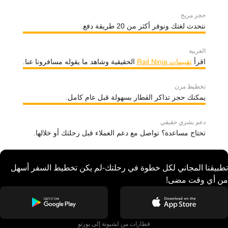
حجز مريح
نتحدث لغتك ونوفر أكثر من 20 طريقة دفع.
العربية
اقرأ
تقييمات Rail Ninja
الحقيقية وشاهد ما يقوله مسافرونا عنا.
تخطيط مرن
يمكنك حجز تذاكر القطار بسهولة قبل عام كامل.
دعم بشري حقيقي
تحتاج مساعدة؟ تواصل مع دعم العملاء قبل رحلتك أو خلالها.
تطبيقنا المجاني لكل خطوة في رحلتك-لم يكن تخطيط السفر أسهل
من أي وقت مضى!
قطارات من لشبونة إلى بورتو