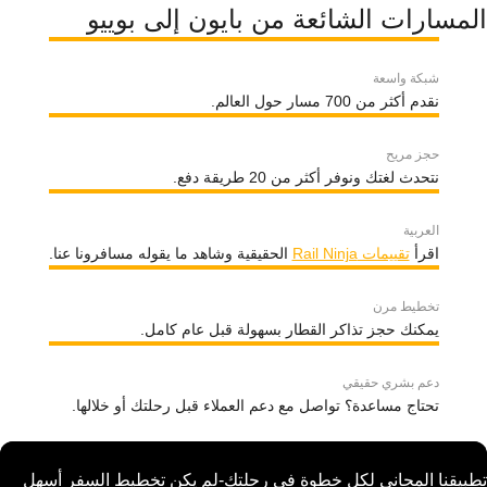
المسارات الشائعة من بايون إلى بوييو
شبكة واسعة
نقدم أكثر من 700 مسار حول العالم.
حجز مريح
نتحدث لغتك ونوفر أكثر من 20 طريقة دفع.
العربية
اقرأ
تقييمات Rail Ninja
الحقيقية وشاهد ما يقوله مسافرونا عنا.
تخطيط مرن
يمكنك حجز تذاكر القطار بسهولة قبل عام كامل.
دعم بشري حقيقي
تحتاج مساعدة؟ تواصل مع دعم العملاء قبل رحلتك أو خلالها.
تطبيقنا المجاني لكل خطوة في رحلتك-لم يكن تخطيط السفر أسهل