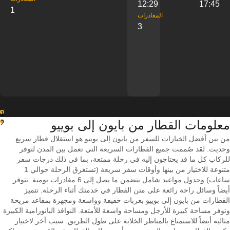
12:29
17:45
1
‎المغادرات
3
1
معلومات القطار من ‎بايون إلى ‎بوييو
2
من بين أفضل الخيارات للسفر من بايون إلى بوييو هو استقلال قطار سريع
وحديث. لقد صُممت جميع القطارات السريعة التي تعمل بين المدن لتوفر
للركاب كل ما قد يحتاجون إليه في رحلة ممتعة، بما في ذلك درجات سفر
متنوعة للاختيار من بينها وأوقات سفر سريعة (تستغرق الرحلة حوالي 1
ساعات) وجدول مواعيد شامل يتضمن ما يصل إلى 6 مغادرات يومية. تتوفر
أيضاً وسائل راحة رائعة على متن القطار في خدمتك أثناء الرحلة. تتميز
القطارات من بايون إلى بوييو بعربات خفيفة وواسعة ومجهزة بمقاعد مريحة
وتوفر مساحة كبيرة للأرجل ومساحة واسعة للأمتعة. النوافذ البانورامية الكبيرة
مثالية أيضاً للاستمتاع بالمناظر الخلابة على طول الطريق. سبب آخر لاختيار