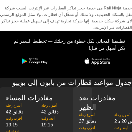
خدمة Rail Ninja هي خدمة حجز تذاكر القطارات عبر الإنترنت. ليست شركة
نقل بالسكك الحديدية، ولا تملك أو تشغّل أي قطارات، ولا تمثل الموقع الرسمي
لأي شركة سكك حديدية. إنها شركة تجارية تهدف إلى تسهيل عملية حجز تذاكر
القطارات عبر الإنترنت.
تطبيقنا المجاني لكل خطوة من رحلتك — تخطيط السفر لم
يكن أسهل من قبل!
جدول مواعيد قطارات من بايون إلى بوييو
مغادرات بعد
مغادرات المساء
الظهر
‎أطول رحلة
‎أسرع رحلة
42 دقائق
42 دقائق
‎أطول رحلة
‎أسرع رحلة
‎أبعد وقت
‎أقرب وقت
س 20 د
37 دقائق
19:15
19:15
‎أبعد وقت
‎أقرب وقت
‎المغادرات