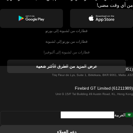
من أي وقت مضى!
قطارات من لشبونة إلى بورتو
قطارات من بورتو إلى لشبونة
قطارات من لشبونة إلى ألبوفيرا
قطارات من ألبوفيرا إلى لشبونة
عرض المزيد من الطرق الأكثر شعبية
Firebird GT Limited (OC 1451)
قطارات من لشبونة إلى لاغوس
432, Triq Fleur de Lys, Suite 1, Birkirkara, BKR 9061, Malta
قطارات من لاغوس إلى لشبونة
Firebird GT Limited (61211989)
Unit G 15/F Tal Building 49 Austin Road, KL, Hong Kong
قطارات من لشبونة إلى مدريد
قطارات من مدريد إلى لشبونة
العربية
قطارات من لشبونة إلى فارو
قطارات من فارو إلى لشبونة
دعم العملاء