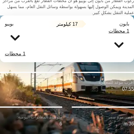
ركوب القطار من بايون إلى بوييو هو أن محطات القطار تقع بالقرب من مراكز
المدينة ويمكن الوصول إليها بسهولة بواسطة وسائل النقل العام، مما يسهل
عملية التنقل بشكلٍ كبير.
بايون
بوييو
17 كيلومتر
1 محطات
1 محطات
$٣٥
07:55
6
36 m