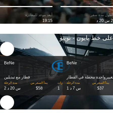
2 س 20 د
19:15
على خط بايون - بوييو
BeNe
BeNe
غییرواحدة محطة في القطار
قطار مع تبديلين
‎يبدأ السعر من
مدة الرحلة
‎المغادرات
‎يبدأ السعر من
مدة الرحلة
$37
1 س 7 د
1
$58
2 س 20 د