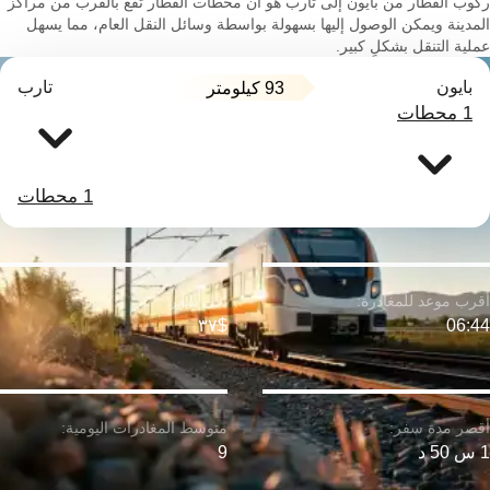
ركوب القطار من بايون إلى تارب هو أن محطات القطار تقع بالقرب من مراكز
المدينة ويمكن الوصول إليها بسهولة بواسطة وسائل النقل العام، مما يسهل
عملية التنقل بشكلٍ كبير.
بايون
تارب
93 كيلومتر
1 محطات
1 محطات
$٣٧
06:44
1 س 50 د
9