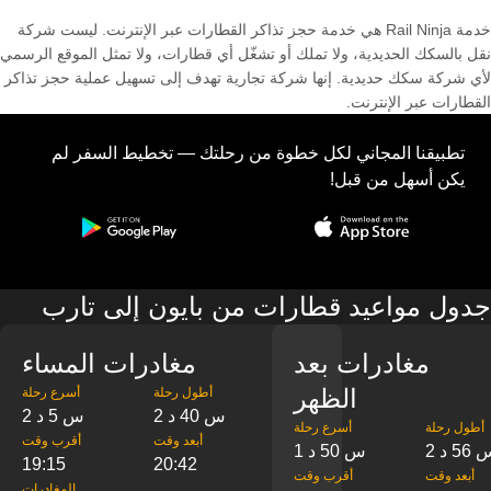
خدمة Rail Ninja هي خدمة حجز تذاكر القطارات عبر الإنترنت. ليست شركة
نقل بالسكك الحديدية، ولا تملك أو تشغّل أي قطارات، ولا تمثل الموقع الرسمي
لأي شركة سكك حديدية. إنها شركة تجارية تهدف إلى تسهيل عملية حجز تذاكر
القطارات عبر الإنترنت.
تطبيقنا المجاني لكل خطوة من رحلتك — تخطيط السفر لم
يكن أسهل من قبل!
جدول مواعيد قطارات من بايون إلى تارب
مغادرات بعد
مغادرات المساء
الظهر
‎أطول رحلة
‎أسرع رحلة
2 س 40 د
2 س 5 د
‎أطول رحلة
‎أسرع رحلة
‎أبعد وقت
‎أقرب وقت
س 56 د
1 س 50 د
19:15
20:42
‎أبعد وقت
‎أقرب وقت
‎المغادرات