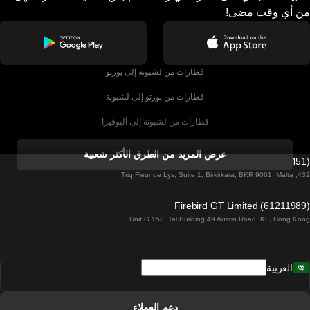
من أي وقت مضى!
قطارات من لشبونة إلى بورتو
قطارات من بورتو إلى لشبونة
قطارات من لشبونة إلى ألبوفيرا
قطارات من ألبوفيرا إلى لشبونة
عرض المزيد من الطرق الأكثر شعبية
Firebird GT Limited (OC 1451)
قطارات من لشبونة إلى لاغوس
432, Triq Fleur de Lys, Suite 1, Birkirkara, BKR 9061, Malta
قطارات من لاغوس إلى لشبونة
Firebird GT Limited (61211989)
Unit G 15/F Tal Building 49 Austin Road, KL, Hong Kong
قطارات من لشبونة إلى مدريد
قطارات من مدريد إلى لشبونة
العربية
قطارات من لشبونة إلى فارو
قطارات من فارو إلى لشبونة
دعم العملاء