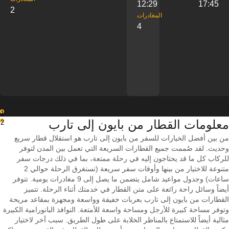
12:29
17:45
2
‎المغادرات
4
1
معلومات القطار من ‎بايون إلى ‎تارب
2
من بين أفضل الخيارات للسفر من بايون إلى تارب هو استقلال قطار سريع
وحديث. لقد صُممت جميع القطارات السريعة التي تعمل بين المدن لتوفر
للركاب كل ما قد يحتاجون إليه في رحلة ممتعة، بما في ذلك درجات سفر
متنوعة للاختيار من بينها وأوقات سفر سريعة (تستغرق الرحلة حوالي 2
ساعات) وجدول مواعيد شامل يتضمن ما يصل إلى 9 مغادرات يومية. تتوفر
أيضاً وسائل راحة رائعة على متن القطار في خدمتك أثناء الرحلة. تتميز
القطارات من بايون إلى تارب بعربات خفيفة وواسعة ومجهزة بمقاعد مريحة
وتوفر مساحة كبيرة للأرجل ومساحة واسعة للأمتعة. النوافذ البانورامية الكبيرة
مثالية أيضاً للاستمتاع بالمناظر الخلابة على طول الطريق. سبب آخر لاختيار