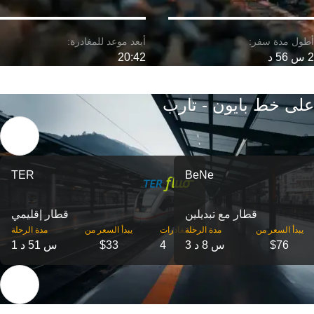
2 س 56 د
20:42
على خط بايون - تارب
TER
BeNe
قطار مع تبديلين
قطار إقليمي
‎يبدأ السعر من
مدة الرحلة
‎المغادرات
‎يبدأ السعر من
مدة الرحلة
$76
3 س 8 د
4
$33
1 س 51 د