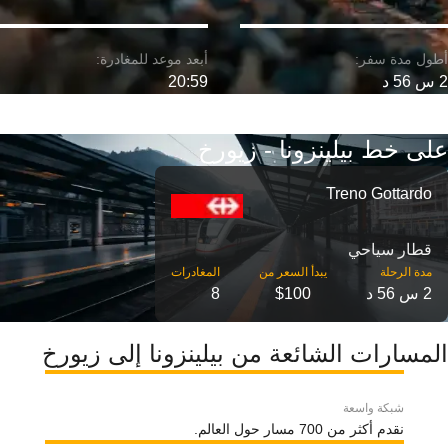
2 س 56 د
20:59
على خط بيلينزونا - زيورخ
Treno Gottardo
قطار سياحي
مدة الرحلة
2 س 56 د
$100
8
المسارات الشائعة من بيلينزونا إلى زيورخ
شبكة واسعة
نقدم أكثر من 700 مسار حول العالم.