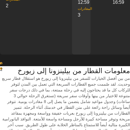
12:59
16:59
2
‎المغادرات
3
1
معلومات القطار من ‎بيلينزونا إلى ‎زيورخ
2
من بين أفضل الخيارات للسفر من بيلينزونا إلى زيورخ هو استقلال قطار سريع
وحديث. لقد صُممت جميع القطارات السريعة التي تعمل بين المدن لتوفر
للركاب كل ما قد يحتاجون إليه في رحلة ممتعة، بما في ذلك درجات سفر
متنوعة للاختيار من بينها وأوقات سفر سريعة (تستغرق الرحلة حوالي 3
ساعات) وجدول مواعيد شامل يتضمن ما يصل إلى 8 مغادرات يومية. تتوفر
أيضاً وسائل راحة رائعة على متن القطار في خدمتك أثناء الرحلة. تتميز
القطارات من بيلينزونا إلى زيورخ بعربات خفيفة وواسعة ومجهزة بمقاعد
مريحة وتوفر مساحة كبيرة للأرجل ومساحة واسعة للأمتعة. النوافذ البانورامية
الكبيرة مثالية أيضاً للاستمتاع بالمناظر الخلابة على طول الطريق. سبب آخر