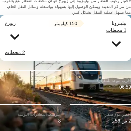
لاختيار ركوب القطار من بيلينزونا إلى زيورخ هو أن محطات القطار تقع بالقرب
من مراكز المدينة ويمكن الوصول إليها بسهولة بواسطة وسائل النقل العام،
مما يسهل عملية التنقل بشكلٍ كبير.
بيلينزونا
زيورخ
150 كيلومتر
1 محطات
2 محطات
$١٠٠
06:59
2 س 56 د
8