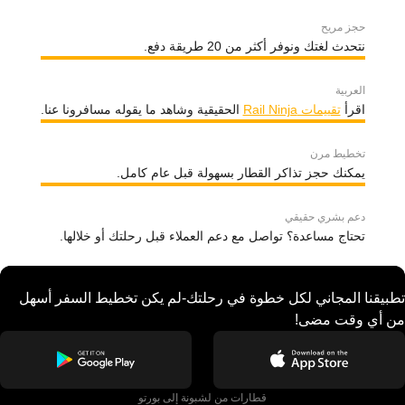
حجز مريح
نتحدث لغتك ونوفر أكثر من 20 طريقة دفع.
العربية
اقرأ
تقييمات Rail Ninja
الحقيقية وشاهد ما يقوله مسافرونا عنا.
تخطيط مرن
يمكنك حجز تذاكر القطار بسهولة قبل عام كامل.
دعم بشري حقيقي
تحتاج مساعدة؟ تواصل مع دعم العملاء قبل رحلتك أو خلالها.
تطبيقنا المجاني لكل خطوة في رحلتك-لم يكن تخطيط السفر أسهل
من أي وقت مضى!
قطارات من لشبونة إلى بورتو