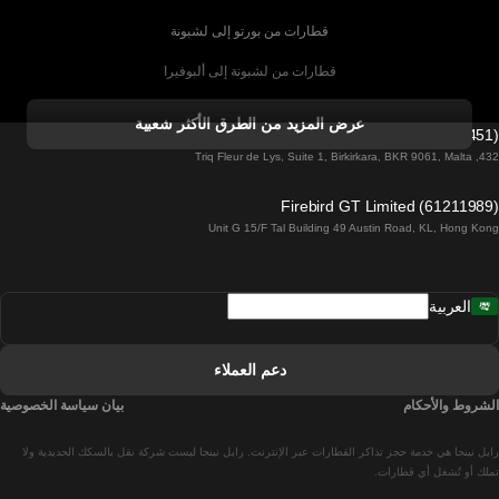
قطارات من بورتو إلى لشبونة
قطارات من لشبونة إلى ألبوفيرا
قطارات من ألبوفيرا إلى لشبونة
عرض المزيد من الطرق الأكثر شعبية
Firebird GT Limited (OC 1451)
قطارات من لشبونة إلى لاغوس
432, Triq Fleur de Lys, Suite 1, Birkirkara, BKR 9061, Malta
قطارات من لاغوس إلى لشبونة
Firebird GT Limited (61211989)
Unit G 15/F Tal Building 49 Austin Road, KL, Hong Kong
قطارات من لشبونة إلى مدريد
قطارات من مدريد إلى لشبونة
العربية
قطارات من لشبونة إلى فارو
قطارات من فارو إلى لشبونة
دعم العملاء
قطارات من لشبونة إلى كويمبرا
الشروط والأحكام
بيان سياسة الخصوصية
قطارات من كويمبرا إلى لشبونة
رايل نينجا هي خدمة حجز تذاكر القطارات عبر الإنترنت. رايل نينجا ليست شركة نقل بالسكك الحديدية ولا
قطارات من برشلونة إلى مدريد
تملك أو تُشغل أي قطارات.