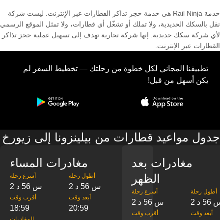
خدمة Rail Ninja هي خدمة حجز تذاكر القطارات عبر الإنترنت. ليست شركة
نقل بالسكك الحديدية، ولا تملك أو تشغّل أي قطارات، ولا تمثل الموقع الرسمي
لأي شركة سكك حديدية. إنها شركة تجارية تهدف إلى تسهيل عملية حجز تذاكر
القطارات عبر الإنترنت.
تطبيقنا المجاني لكل خطوة من رحلتك — تخطيط السفر لم
يكن أسهل من قبل!
جدول مواعيد قطارات من بيلينزونا إلى زيورخ
مغادرات بعد
مغادرات المساء
الظهر
‎أطول رحلة
‎أسرع رحلة
2 س 56 د
2 س 56 د
‎أطول رحلة
‎أسرع رحلة
‎أبعد وقت
‎أقرب وقت
س 56 د
2 س 56 د
18:59
20:59
‎أبعد وقت
‎أقرب وقت
‎المغادرات