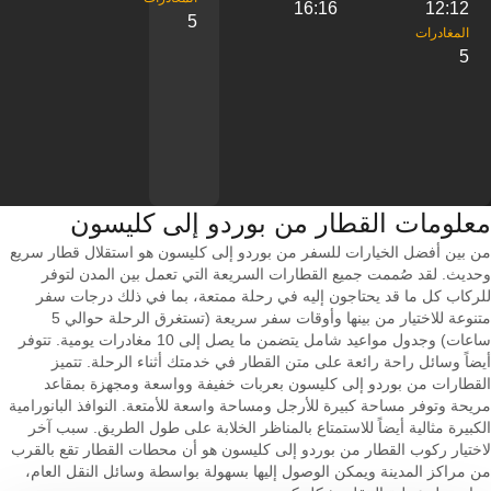
16:16
12:12
5
5
معلومات القطار من ‎بوردو إلى ‎كليسون
من بين أفضل الخيارات للسفر من بوردو إلى كليسون هو استقلال قطار سريع
وحديث. لقد صُممت جميع القطارات السريعة التي تعمل بين المدن لتوفر
للركاب كل ما قد يحتاجون إليه في رحلة ممتعة، بما في ذلك درجات سفر
متنوعة للاختيار من بينها وأوقات سفر سريعة (تستغرق الرحلة حوالي 5
ساعات) وجدول مواعيد شامل يتضمن ما يصل إلى 10 مغادرات يومية. تتوفر
أيضاً وسائل راحة رائعة على متن القطار في خدمتك أثناء الرحلة. تتميز
القطارات من بوردو إلى كليسون بعربات خفيفة وواسعة ومجهزة بمقاعد
مريحة وتوفر مساحة كبيرة للأرجل ومساحة واسعة للأمتعة. النوافذ البانورامية
الكبيرة مثالية أيضاً للاستمتاع بالمناظر الخلابة على طول الطريق. سبب آخر
لاختيار ركوب القطار من بوردو إلى كليسون هو أن محطات القطار تقع بالقرب
من مراكز المدينة ويمكن الوصول إليها بسهولة بواسطة وسائل النقل العام،