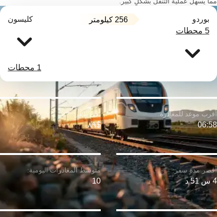
مما يسهل عملية التنقل بشكلٍ كبير.
بوردو
كليسون
256 كيلومتر
5 محطات
1 محطات
$٨٩
06:58
4 س 51 د
10