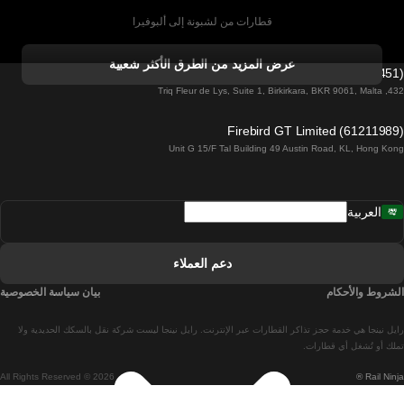
قطارات من لشبونة إلى ألبوفيرا
قطارات من ألبوفيرا إلى لشبونة
عرض المزيد من الطرق الأكثر شعبية
Firebird GT Limited (OC 1451)
قطارات من لشبونة إلى لاغوس
432, Triq Fleur de Lys, Suite 1, Birkirkara, BKR 9061, Malta
قطارات من لاغوس إلى لشبونة
Firebird GT Limited (61211989)
Unit G 15/F Tal Building 49 Austin Road, KL, Hong Kong
قطارات من لشبونة إلى مدريد
قطارات من مدريد إلى لشبونة
العربية
قطارات من لشبونة إلى فارو
قطارات من فارو إلى لشبونة
دعم العملاء
قطارات من لشبونة إلى كويمبرا
الشروط والأحكام
بيان سياسة الخصوصية
قطارات من كويمبرا إلى لشبونة
رايل نينجا هي خدمة حجز تذاكر القطارات عبر الإنترنت. رايل نينجا ليست شركة نقل بالسكك الحديدية ولا
قطارات من برشلونة إلى مدريد
تملك أو تُشغل أي قطارات.
All Rights Reserved © 2026
Rail Ninja ®
قطارات من مدريد إلى برشلونة