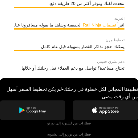
نتحدث لغتك ونوفر أكثر من 20 طريقة دفع.
العربية
اقرأ
تقييمات Rail Ninja
الحقيقية وشاهد ما يقوله مسافرونا عنا.
تخطيط مرن
يمكنك حجز تذاكر القطار بسهولة قبل عام كامل.
دعم بشري حقيقي
تحتاج مساعدة؟ تواصل مع دعم العملاء قبل رحلتك أو خلالها.
تطبيقنا المجاني لكل خطوة في رحلتك-لم يكن تخطيط السفر أسهل
من أي وقت مضى!
قطارات من لشبونة إلى بورتو
قطارات من بورتو إلى لشبونة