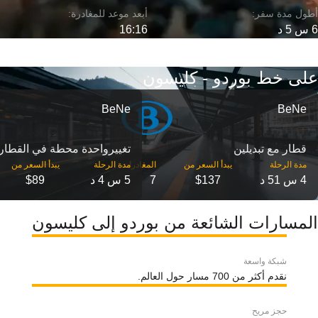
6 س 5 د
16:16
على خط بوردو - كليسون
BeNe
BeNe
قطار مع تبديلين
تغییرواحدة محطة في القطار
مدة الرحلة
مدة الرحلة
4 س 51 د
$137
7
5 س 4 د
$89
المسارات الشائعة من بوردو إلى كليسون
شبكة واسعة
نقدم أكثر من 700 مسار حول العالم.
حجز مريح