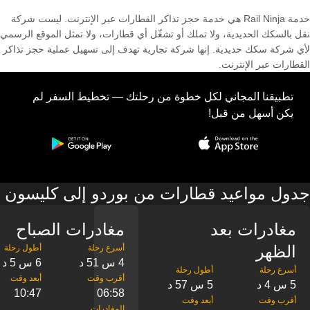
خدمة Rail Ninja هي خدمة حجز تذاكر القطارات عبر الإنترنت. ليست شركة
نقل بالسكك الحديدية، ولا تملك أو تشغّل أي قطارات، ولا تمثل الموقع الرسمي
لأي شركة سكك حديدية. إنها شركة تجارية تهدف إلى تسهيل عملية حجز تذاكر
القطارات عبر الإنترنت.
تطبيقنا المجاني لكل خطوة من رحلتك — تخطيط السفر لم
يكن أسهل من قبل!
جدول مواعيد قطارات من بوردو إلى كليسون
مغادرات بعد
مغادرات الصباح
الظهر
4 س 51 د
6 س 5 د
5 س 4 د
5 س 57 د
10:47
06:58