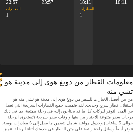
23:57
23:57
18:11
18:11
‎المغادرات
‎المغادرات
1
1
1
معلومات القطار من ‎دونغ هوى إلى ‎مدينة هو
2
3
تشي منه
من بين أفضل الخيارات للسفر من دونغ هوى إلى مدينة هو تشي منه هو
استقلال قطار سريع وحديث. لقد صُممت جميع القطارات السريعة التي تعمل
بين المدن لتوفر للركاب كل ما قد يحتاجون إليه في رحلة ممتعة، بما في ذلك
درجات سفر متنوعة للاختيار من بينها وأوقات سفر سريعة (تستغرق الرحلة
حوالي 5 ساعات) وجدول مواعيد شامل يتضمن ما يصل إلى 6 مغادرات يومية.
تتوفر أيضاً وسائل راحة رائعة على متن القطار في خدمتك أثناء الرحلة. تتميز