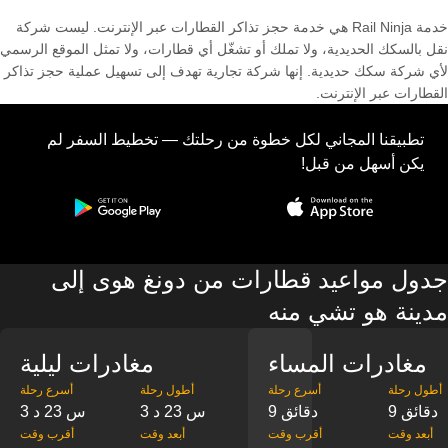
خدمة Rail Ninja هي خدمة حجز تذاكر القطارات عبر الإنترنت. ليست شركة
نقل بالسكك الحديدية، ولا تملك أو تشغّل أي قطارات، ولا تمثل الموقع الرسمي
لأي شركة سكك حديدية. إنها شركة تجارية تهدف إلى تسهيل عملية حجز تذاكر
القطارات عبر الإنترنت.
تطبيقنا المجاني لكل خطوة من رحلتك — تخطيط السفر لم
يكن أسهل من قبل!
جدول مواعيد قطارات من دونغ هوى إلى
مدينة هو تشي منه
مغادرات المساء
مغادرات ليلية
‎أطول رحلة
‎أسرع رحلة
‎أطول رحلة
‎أسرع رحلة
9 دقائق
9 دقائق
3 س 23 د
3 س 23 د
‎أبعد وقت
‎أقرب وقت
‎أبعد وقت
‎أقرب وقت