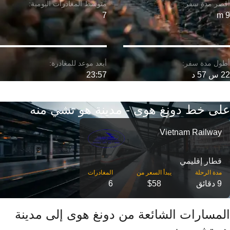
7
9 m
22 س 57 د
23:57
على خط دونغ هوى - مدينة هو تشي منه
Vietnam Railway
قطار إقليمي
مدة الرحلة
9 دقائق
$58
6
المسارات الشائعة من دونغ هوى إلى مدينة