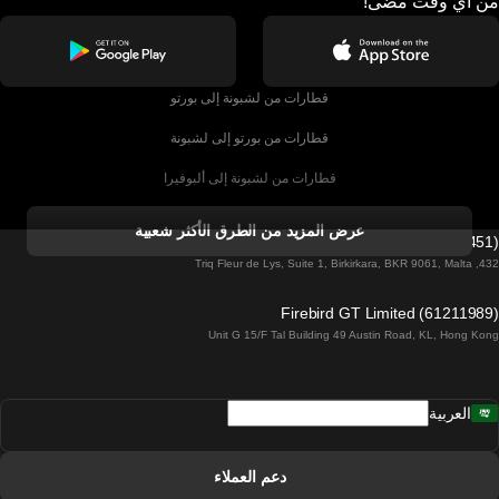
من أي وقت مضى!
قطارات من لشبونة إلى بورتو
قطارات من بورتو إلى لشبونة
قطارات من لشبونة إلى ألبوفيرا
قطارات من ألبوفيرا إلى لشبونة
عرض المزيد من الطرق الأكثر شعبية
Firebird GT Limited (OC 1451)
قطارات من لشبونة إلى لاغوس
432, Triq Fleur de Lys, Suite 1, Birkirkara, BKR 9061, Malta
قطارات من لاغوس إلى لشبونة
Firebird GT Limited (61211989)
Unit G 15/F Tal Building 49 Austin Road, KL, Hong Kong
قطارات من لشبونة إلى مدريد
قطارات من مدريد إلى لشبونة
العربية
قطارات من لشبونة إلى فارو
قطارات من فارو إلى لشبونة
دعم العملاء