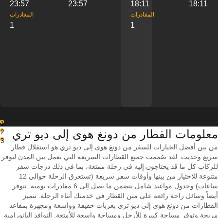
23:57
23:57
18:11
18:11
‎المغادرات
‎المغادرات
1
1
1
معلومات القطار من ‎دونغ هوى إلى ‎ديو تري
2
3
من بين أفضل الخيارات للسفر من دونغ هوى إلى ديو تري هو استقلال قطار
سريع وحديث. لقد صُممت جميع القطارات السريعة التي تعمل بين المدن لتوفر
للركاب كل ما قد يحتاجون إليه في رحلة ممتعة، بما في ذلك درجات سفر
متنوعة للاختيار من بينها وأوقات سفر سريعة (تستغرق الرحلة حوالي 12
ساعات) وجدول مواعيد شامل يتضمن ما يصل إلى 6 مغادرات يومية. تتوفر
أيضاً وسائل راحة رائعة على متن القطار في خدمتك أثناء الرحلة. تتميز
القطارات من دونغ هوى إلى ديو تري بعربات خفيفة وواسعة ومجهزة بمقاعد
مريحة وتوفر مساحة كبيرة للأرجل ومساحة واسعة للأمتعة. النوافذ البانورامية