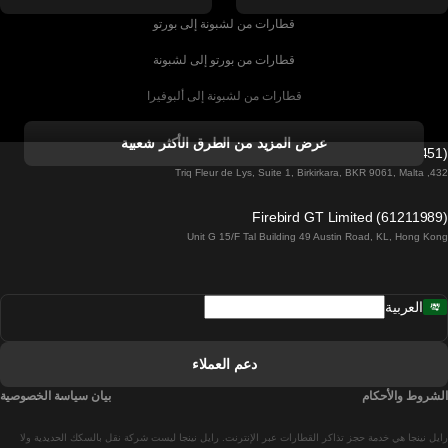
قطارات من لشبونة إلى بورتو
قطارات من بورتو إلى لشبونة
قطارات من لشبونة إلى ألبوفيرا
قطارات من ألبوفيرا إلى لشبونة
عرض المزيد من الطرق الأكثر شعبية
Firebird GT Limited (OC 1451)
قطارات من لشبونة إلى لاغوس
432, Triq Fleur de Lys, Suite 1, Birkirkara, BKR 9061, Malta
قطارات من لاغوس إلى لشبونة
Firebird GT Limited (61211989)
Unit G 15/F Tal Building 49 Austin Road, KL, Hong Kong
قطارات من لشبونة إلى مدريد
قطارات من مدريد إلى لشبونة
العربية
قطارات من لشبونة إلى فارو
قطارات من فارو إلى لشبونة
دعم العملاء
قطارات من لشبونة إلى كويمبرا
الشروط والأحكام
بيان سياسة الخصوصية
قطارات من كويمبرا إلى لشبونة
رايل نينجا هي خدمة حجز تذاكر القطارات عبر الإنترنت. رايل نينجا ليست شركة نقل بالسكك الحديدية ولا