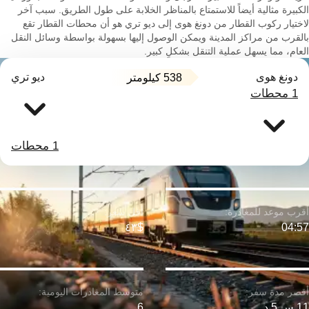
الكبيرة مثالية أيضاً للاستمتاع بالمناظر الخلابة على طول الطريق. سبب آخر
لاختيار ركوب القطار من دونغ هوى إلى ديو تري هو أن محطات القطار تقع
بالقرب من مراكز المدينة ويمكن الوصول إليها بسهولة بواسطة وسائل النقل
العام، مما يسهل عملية التنقل بشكلٍ كبير.
دونغ هوى
ديو تري
538 كيلومتر
1 محطات
1 محطات
$٤٣
04:57
11 س 5 د
6