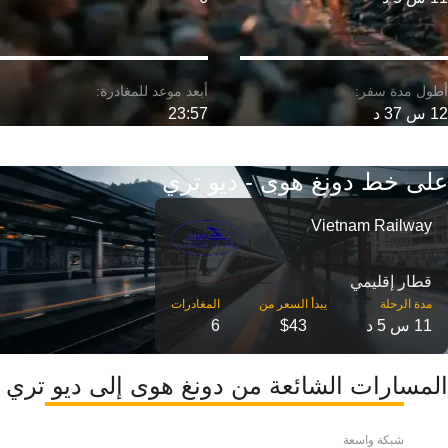
12 س 37 د
23:57
على خط دونغ هوى - ديو تري
Vietnam Railway
قطار إقليمي
مدة الرحلة
11 س 5 د
$43
6
المسارات الشائعة من دونغ هوى إلى ديو تري
شبكة واسعة