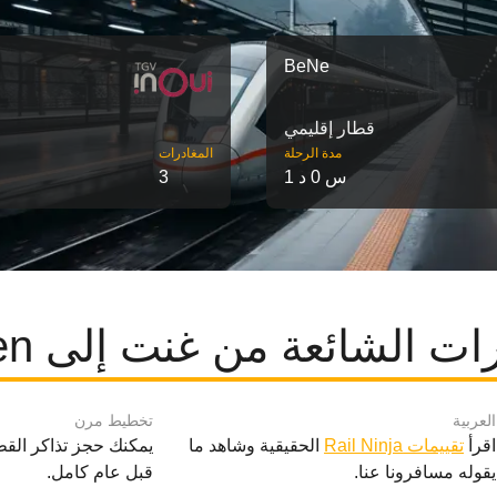
BeNe
قطار إقليمي
مدة الرحلة
‎المغادرات
1 س 0 د
3
ت الشائعة من غنت إلى Leuven
العربية
تخطيط مرن
اقرأ
تقييمات Rail Ninja
الحقيقية وشاهد ما
يمكنك حجز تذاكر القط
يقوله مسافرونا عنا.
قبل عام كامل.