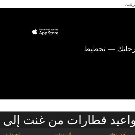
رنت.
 رحلتك — تخطيط
يد قطارات من غنت إلى Leuven