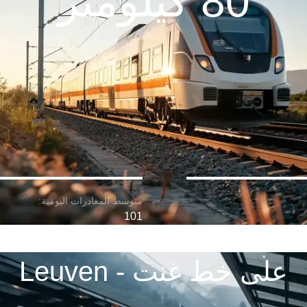
80 كيلومتر
101
على خط غنت - Leuven