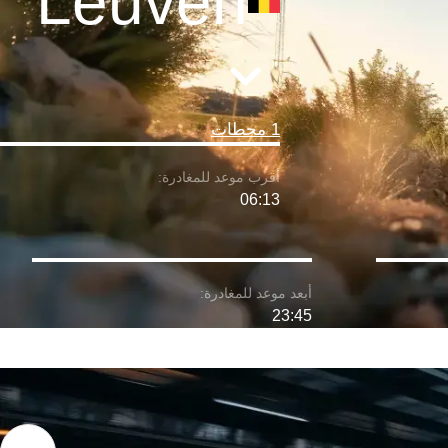
Leuven
1 محطات
06:13
23:45