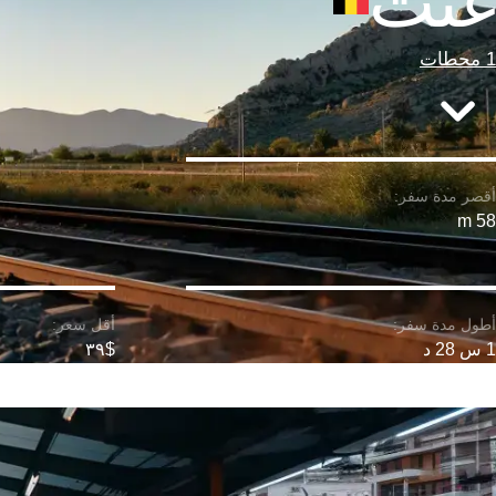
غنت
1 محطات
58 m
1 س 28 د
$٣٩