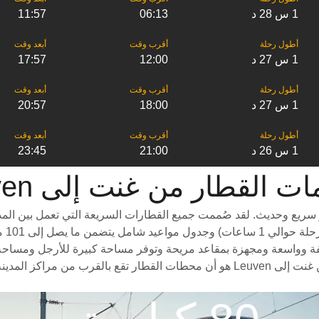
1 س 28 د
06:13
11:57
1 س 27 د
12:00
17:57
1 س 27 د
18:00
20:57
1 س 26 د
21:00
23:45
لقطار من ‎غنت إلى ‎Leuven
لسفر من غنت إلى Leuven هو استقلال قطار سريع وحديث. لقد صُممت جميع القطارات السريعة
درجا
ة. تتميز القطارات من غنت إلى Leuven بعربات خفيفة وواسعة ومجهزة بمقاعد مريحة وتوفر مساحة كب
بالمناظر الخلابة على طول الطريق. سبب آخر لاختيار ركوب القطار من غنت إلى Leuven ه