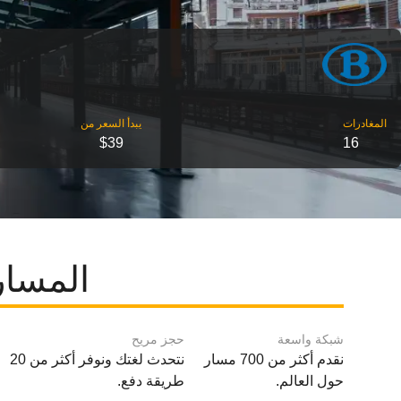
‎المغادرات
‎يبدأ السعر من
$39
16
المسارا
شبكة واسعة
حجز مريح
نقدم أكثر من 700 مسار
نتحدث لغتك ونوفر أكثر من 20
حول العالم.
طريقة دفع.