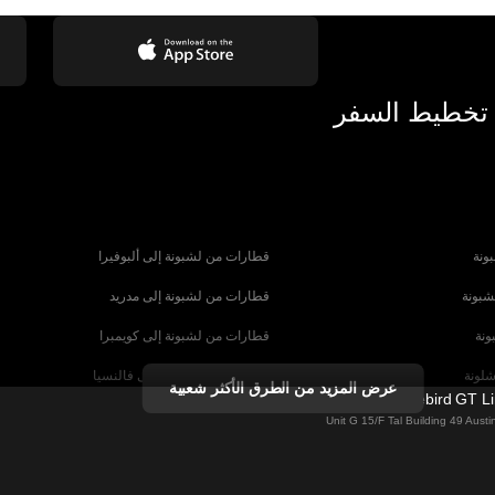
 تخطيط السفر
ونة
قطارات من لشبونة إلى ألبوفيرا
شبونة
قطارات من لشبونة إلى مدريد
ونة
قطارات من لشبونة إلى كويمبرا
شلونة
قطارات من برشلونة إلى فالنسيا
عرض المزيد من الطرق الأكثر شعبية
Firebird GT L
شبيلية
قطارات من برشلونة إلى باريس
Unit G 15/F Tal Building 49 Aus
رنسا
قطارات من روما إلى البندقية