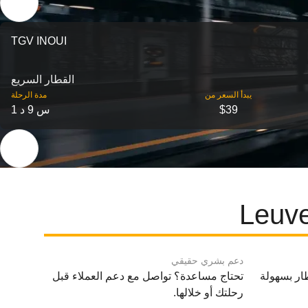
TGV INOUI
القطار السريع
‎يبدأ السعر من
مدة الرحلة
$39
1 س 9 د
دعم بشري حقيقي
ار بسهولة
تحتاج مساعدة؟ تواصل مع دعم العملاء قبل
رحلتك أو خلالها.