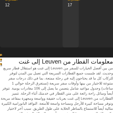
12
17
1
معلومات القطار من ‎Leuven إلى ‎غنت
2
3
من بين أفضل الخيارات للسفر من Leuven إلى غنت هو استقلال قطار سريع
وحديث. لقد صُممت جميع القطارات السريعة التي تعمل بين المدن لتوفر
للركاب كل ما قد يحتاجون إليه في رحلة ممتعة، بما في ذلك درجات سفر
متنوعة للاختيار من بينها وأوقات سفر سريعة (تستغرق الرحلة حوالي 1
ساعات) وجدول مواعيد شامل يتضمن ما يصل إلى 106 مغادرات يومية. تتوفر
أيضاً وسائل راحة رائعة على متن القطار في خدمتك أثناء الرحلة. تتميز
القطارات من Leuven إلى غنت بعربات خفيفة وواسعة ومجهزة بمقاعد مريحة
وتوفر مساحة كبيرة للأرجل ومساحة واسعة للأمتعة. النوافذ البانورامية الكبيرة
مثالية أيضاً للاستمتاع بالمناظر الخلابة على طول الطريق. سبب آخر لاختيار