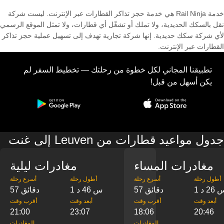
خدمة Rail Ninja هي خدمة حجز تذاكر القطارات عبر الإنترنت. ليست شركة
نقل بالسكك الحديدية، ولا تملك أو تشغّل أي قطارات، ولا تمثل الموقع الرسمي
لأي شركة سكك حديدية. إنها شركة تجارية تهدف إلى تسهيل عملية حجز تذاكر
القطارات عبر الإنترنت.
تطبيقنا المجاني لكل خطوة من رحلتك — تخطيط السفر لم
يكن أسهل من قبل!
جدول مواعيد قطارات من Leuven إلى غنت
مغادرات المساء
مغادرات ليلية
‎أطول رحلة
‎أسرع رحلة
‎أطول رحلة
‎أسرع رحلة
س 26 د
57 دقائق
1 س 46 د
57 دقائق
‎أبعد وقت
‎أقرب وقت
‎أبعد وقت
‎أقرب وقت
21:00
23:07
18:06
20:46
‎المغادرات
‎المغادرات