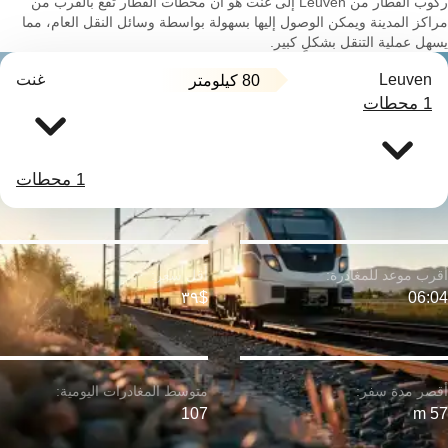
ركوب القطار من Leuven إلى غنت هو أن محطات القطار تقع بالقرب من
مراكز المدينة ويمكن الوصول إليها بسهولة بواسطة وسائل النقل العام، مما
يسهل عملية التنقل بشكلٍ كبير.
Leuven
غنت
80 كيلومتر
1 محطات
1 محطات
$٣٩
06:04
107
57 m