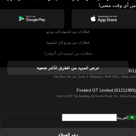
من أي وقت مضى!
قطارات من لشبونة إلى بورتو
قطارات من بورتو إلى لشبونة
قطارات من لشبونة إلى ألبوفيرا
قطارات من ألبوفيرا إلى لشبونة
عرض المزيد من الطرق الأكثر شعبية
Firebird GT Limited (OC 1451)
قطارات من لشبونة إلى لاغوس
432, Triq Fleur de Lys, Suite 1, Birkirkara, BKR 9061, Malta
قطارات من لاغوس إلى لشبونة
Firebird GT Limited (61211989)
Unit G 15/F Tal Building 49 Austin Road, KL, Hong Kong
قطارات من لشبونة إلى مدريد
قطارات من مدريد إلى لشبونة
العربية
قطارات من لشبونة إلى فارو
قطارات من فارو إلى لشبونة
دعم العملاء