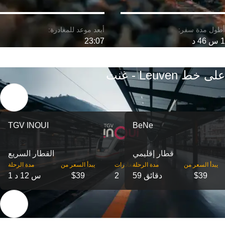
1 س 46 د
23:07
على خط Leuven - غنت
TGV INOUI
BeNe
قطار إقليمي
القطار السريع
‎يبدأ السعر من
مدة الرحلة
‎المغادرات
‎يبدأ السعر من
مدة الرحلة
$39
59 دقائق
2
$39
1 س 12 د