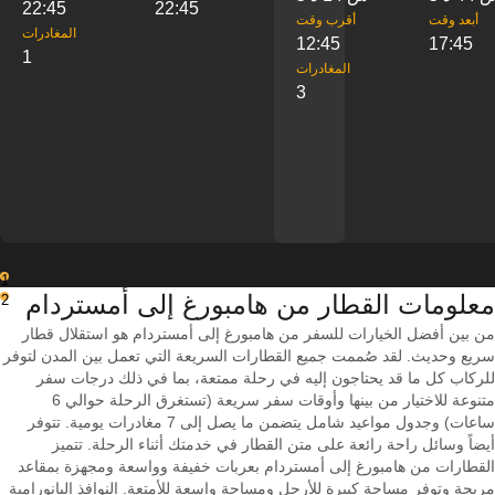
22:45
22:45
‎أبعد وقت
‎أقرب وقت
‎المغادرات
12:45
17:45
1
‎المغادرات
3
1
معلومات القطار من ‎هامبورغ إلى ‎أمستردام
2
من بين أفضل الخيارات للسفر من هامبورغ إلى أمستردام هو استقلال قطار
سريع وحديث. لقد صُممت جميع القطارات السريعة التي تعمل بين المدن لتوفر
للركاب كل ما قد يحتاجون إليه في رحلة ممتعة، بما في ذلك درجات سفر
متنوعة للاختيار من بينها وأوقات سفر سريعة (تستغرق الرحلة حوالي 6
ساعات) وجدول مواعيد شامل يتضمن ما يصل إلى 7 مغادرات يومية. تتوفر
أيضاً وسائل راحة رائعة على متن القطار في خدمتك أثناء الرحلة. تتميز
القطارات من هامبورغ إلى أمستردام بعربات خفيفة وواسعة ومجهزة بمقاعد
مريحة وتوفر مساحة كبيرة للأرجل ومساحة واسعة للأمتعة. النوافذ البانورامية