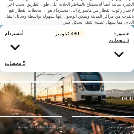
الكبيرة مثالية أيضاً للاستمتاع بالمناظر الخلابة على طول الطريق. سبب آخر
لاختيار ركوب القطار من هامبورغ إلى أمستردام هو أن محطات القطار تقع
بالقرب من مراكز المدينة ويمكن الوصول إليها بسهولة بواسطة وسائل النقل
العام، مما يسهل عملية التنقل بشكلٍ كبير.
هامبورغ
أمستردام
480 كيلومتر
3 محطات
5 محطات
$١٠٠
04:41
5 س 14 د
7