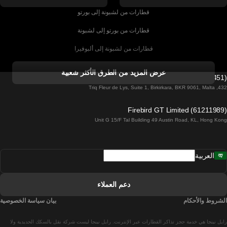
قطارات من لشبونة إلى بورتو
قطارات من بورتو إلى لشبونة
قطارات من لشبونة إلى ألبوفيرا
قطارات من ألبوفيرا إلى لشبونة
عرض المزيد من الطرق الأكثر شعبية
Firebird GT Limited (OC 1451)
قطارات من لشبونة إلى لاغوس
432, Triq Fleur de Lys, Suite 1, Birkirkara, BKR 9061, Malta
قطارات من لاغوس إلى لشبونة
Firebird GT Limited (61211989)
Unit G 15/F Tal Building 49 Austin Road, KL, Hong Kong
قطارات من لشبونة إلى مدريد
قطارات من مدريد إلى لشبونة
العربية
قطارات من لشبونة إلى فارو
قطارات من فارو إلى لشبونة
دعم العملاء
قطارات من لشبونة إلى كويمبرا
الشروط والأحكام
بيان سياسة الخصوصية
قطارات من كويمبرا إلى لشبونة
رايل نينجا هي خدمة حجز تذاكر القطارات عبر الإنترنت. رايل نينجا ليست شركة نقل بالسكك الحديدية ولا