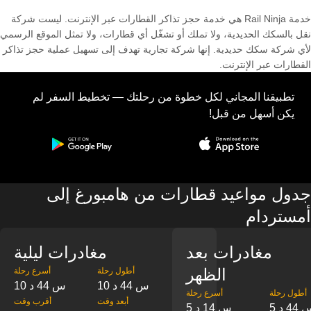
خدمة Rail Ninja هي خدمة حجز تذاكر القطارات عبر الإنترنت. ليست شركة
نقل بالسكك الحديدية، ولا تملك أو تشغّل أي قطارات، ولا تمثل الموقع الرسمي
لأي شركة سكك حديدية. إنها شركة تجارية تهدف إلى تسهيل عملية حجز تذاكر
القطارات عبر الإنترنت.
تطبيقنا المجاني لكل خطوة من رحلتك — تخطيط السفر لم
يكن أسهل من قبل!
جدول مواعيد قطارات من هامبورغ إلى
أمستردام
مغادرات بعد
مغادرات ليلية
الظهر
‎أطول رحلة
‎أسرع رحلة
10 س 44 د
10 س 44 د
‎أطول رحلة
‎أسرع رحلة
‎أبعد وقت
‎أقرب وقت
س 44 د
5 س 14 د