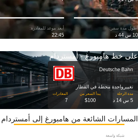
10 س 44 د
22:45
على خط هامبورغ - أمستردام
Deutsche Bahn
تغییرواحدة محطة في القطار
مدة الرحلة
5 س 14 د
$100
7
المسارات الشائعة من هامبورغ إلى أمستردام
شبكة واسعة