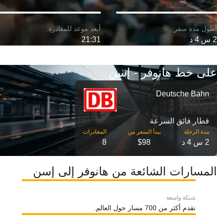
2 س 4 د
21:31
على خط هانوفر - إسن
Deutsche Bahn
قطار فائق السرعة
مدة الرحلة
2 س 4 د
$98
8
المسارات الشائعة من هانوفر إلى إسن
شبكة واسعة
نقدم أكثر من 700 مسار حول العالم.