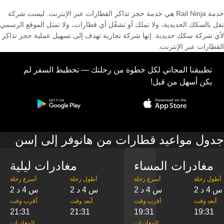
خدمة Rail Ninja هي خدمة حجز تذاكر القطارات عبر الإنترنت. ليست شركة
نقل بالسكك الحديدية، ولا تملك أو تشغّل أي قطارات، ولا تمثل الموقع الرسمي
لأي شركة سكك حديدية. إنها شركة تجارية تهدف إلى تسهيل عملية حجز تذاكر
القطارات عبر الإنترنت.
تطبيقنا المجاني لكل خطوة من رحلتك — تخطيط السفر لم
يكن أسهل من قبل!
جدول مواعيد قطارات من هانوفر إلى إسن
مغادرات المساء
مغادرات ليلية
‎أطول رحلة
‎أسرع رحلة
‎أطول رحلة
‎أسرع رحلة
2 س 4 د
2 س 4 د
2 س 4 د
2 س 4 د
‎أبعد وقت
‎أقرب وقت
‎أبعد وقت
‎أقرب وقت
21:31
21:31
19:31
19:31
‎المغادرات
‎المغادرات