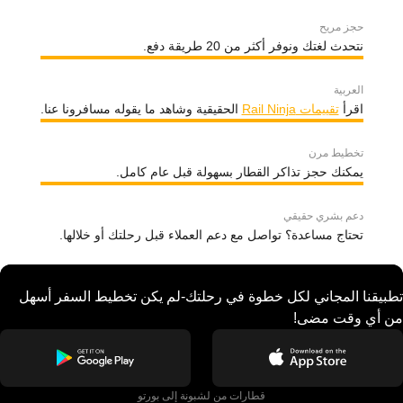
حجز مريح
نتحدث لغتك ونوفر أكثر من 20 طريقة دفع.
العربية
اقرأ
تقييمات Rail Ninja
الحقيقية وشاهد ما يقوله مسافرونا عنا.
تخطيط مرن
يمكنك حجز تذاكر القطار بسهولة قبل عام كامل.
دعم بشري حقيقي
تحتاج مساعدة؟ تواصل مع دعم العملاء قبل رحلتك أو خلالها.
تطبيقنا المجاني لكل خطوة في رحلتك-لم يكن تخطيط السفر أسهل
من أي وقت مضى!
قطارات من لشبونة إلى بورتو