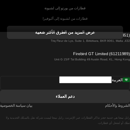
قطارات من بورتو إلى لشبونة
قطارات من لشبونة إلى ألبوفيرا
قطارات من ألبوفيرا إلى لشبونة
عرض المزيد من الطرق الأكثر شعبية
Firebird GT Limited (OC 1451)
قطارات من لشبونة إلى لاغوس
432, Triq Fleur de Lys, Suite 1, Birkirkara, BKR 9061, Malta
قطارات من لاغوس إلى لشبونة
Firebird GT Limited (61211989)
Unit G 15/F Tal Building 49 Austin Road, KL, Hong Kong
قطارات من لشبونة إلى مدريد
قطارات من مدريد إلى لشبونة
العربية
قطارات من لشبونة إلى فارو
قطارات من فارو إلى لشبونة
دعم العملاء
قطارات من لشبونة إلى كويمبرا
الشروط والأحكام
بيان سياسة الخصوصية
قطارات من كويمبرا إلى لشبونة
رايل نينجا هي خدمة حجز تذاكر القطارات عبر الإنترنت. رايل نينجا ليست شركة نقل بالسكك الحديدية ولا
قطارات من برشلونة إلى مدريد
تملك أو تُشغل أي قطارات.