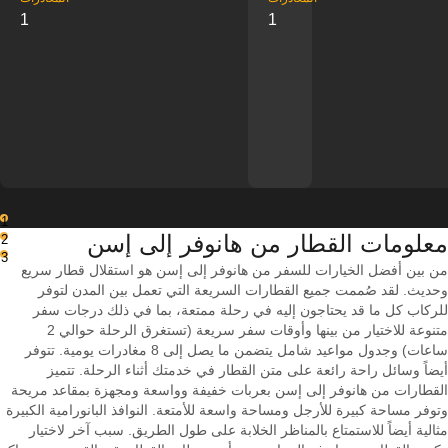
1
1
1
معلومات القطار من ‎هانوفر إلى ‎إسن
2
3
من بين أفضل الخيارات للسفر من هانوفر إلى إسن هو استقلال قطار سريع
وحديث. لقد صُممت جميع القطارات السريعة التي تعمل بين المدن لتوفر
للركاب كل ما قد يحتاجون إليه في رحلة ممتعة، بما في ذلك درجات سفر
متنوعة للاختيار من بينها وأوقات سفر سريعة (تستغرق الرحلة حوالي 2
ساعات) وجدول مواعيد شامل يتضمن ما يصل إلى 8 مغادرات يومية. تتوفر
أيضاً وسائل راحة رائعة على متن القطار في خدمتك أثناء الرحلة. تتميز
القطارات من هانوفر إلى إسن بعربات خفيفة وواسعة ومجهزة بمقاعد مريحة
وتوفر مساحة كبيرة للأرجل ومساحة واسعة للأمتعة. النوافذ البانورامية الكبيرة
مثالية أيضاً للاستمتاع بالمناظر الخلابة على طول الطريق. سبب آخر لاختيار