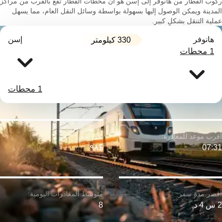
ركوب القطار من هانوفر إلى إسن هو أن محطات القطار تقع بالقرب من مراكز
المدينة ويمكن الوصول إليها بسهولة بواسطة وسائل النقل العام، مما يسهل
عملية التنقل بشكلٍ كبير.
هانوفر
إسن
330 كيلومتر
1 محطات
1 محطات
$٩٨
07:31
2 س 4 د
8