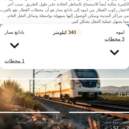
الكبيرة مثالية أيضاً للاستمتاع بالمناظر الخلابة على طول الطريق. سبب آخر
لاختيار ركوب القطار من ايبوه إلى بادانغ بسار هو أن محطات القطار تقع بالقرب
من مراكز المدينة ويمكن الوصول إليها بسهولة بواسطة وسائل النقل العام،
مما يسهل عملية التنقل بشكلٍ كبير.
ايبوه
بادانغ بسار
340 كيلومتر
3 محطات
1 محطات
$٤٤
01:14
2 س 57 د
5