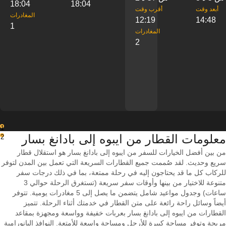
18:04
18:04
‎أبعد وقت
‎أقرب وقت
‎المغادرات
12:19
14:48
1
‎المغادرات
2
1
معلومات القطار من ‎ايبوه إلى ‎بادانغ بسار
2
من بين أفضل الخيارات للسفر من ايبوه إلى بادانغ بسار هو استقلال قطار
سريع وحديث. لقد صُممت جميع القطارات السريعة التي تعمل بين المدن لتوفر
للركاب كل ما قد يحتاجون إليه في رحلة ممتعة، بما في ذلك درجات سفر
متنوعة للاختيار من بينها وأوقات سفر سريعة (تستغرق الرحلة حوالي 3
ساعات) وجدول مواعيد شامل يتضمن ما يصل إلى 5 مغادرات يومية. تتوفر
أيضاً وسائل راحة رائعة على متن القطار في خدمتك أثناء الرحلة. تتميز
القطارات من ايبوه إلى بادانغ بسار بعربات خفيفة وواسعة ومجهزة بمقاعد
مريحة وتوفر مساحة كبيرة للأرجل ومساحة واسعة للأمتعة. النوافذ البانورامية