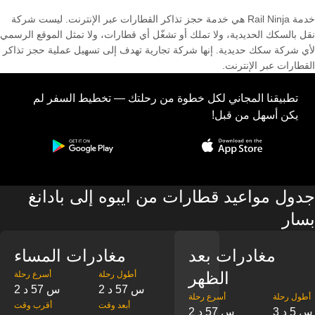
خدمة Rail Ninja هي خدمة حجز تذاكر القطارات عبر الإنترنت. ليست شركة
نقل بالسكك الحديدية، ولا تملك أو تشغّل أي قطارات، ولا تمثل الموقع الرسمي
لأي شركة سكك حديدية. إنها شركة تجارية تهدف إلى تسهيل عملية حجز تذاكر
القطارات عبر الإنترنت.
تطبيقنا المجاني لكل خطوة من رحلتك — تخطيط السفر لم
يكن أسهل من قبل!
جدول مواعيد قطارات من ايبوه إلى بادانغ
بسار
مغادرات بعد
مغادرات المساء
الظهر
‎أطول رحلة
‎أسرع رحلة
2 س 57 د
2 س 57 د
‎أطول رحلة
‎أسرع رحلة
‎أبعد وقت
‎أقرب وقت
3 س 5 د
2 س 57 د