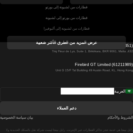
قطارات من لشبونة إلى بورتو
قطارات من بورتو إلى لشبونة
قطارات من لشبونة إلى ألبوفيرا
قطارات من ألبوفيرا إلى لشبونة
عرض المزيد من الطرق الأكثر شعبية
Firebird GT Limited (OC 1451)
قطارات من لشبونة إلى لاغوس
432, Triq Fleur de Lys, Suite 1, Birkirkara, BKR 9061, Malta
قطارات من لاغوس إلى لشبونة
Firebird GT Limited (61211989)
Unit G 15/F Tal Building 49 Austin Road, KL, Hong Kong
قطارات من لشبونة إلى مدريد
قطارات من مدريد إلى لشبونة
العربية
قطارات من لشبونة إلى فارو
قطارات من فارو إلى لشبونة
دعم العملاء
قطارات من لشبونة إلى كويمبرا
الشروط والأحكام
بيان سياسة الخصوصية
قطارات من كويمبرا إلى لشبونة
رايل نينجا هي خدمة حجز تذاكر القطارات عبر الإنترنت. رايل نينجا ليست شركة نقل بالسكك الحديدية ولا