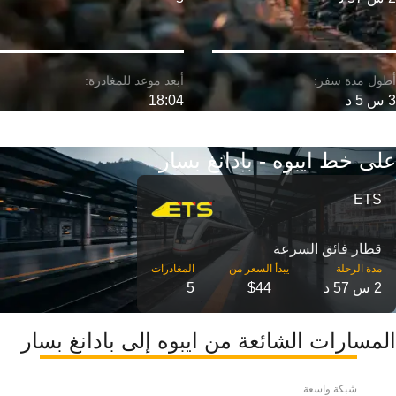
3 س 5 د
18:04
على خط ايبوه - بادانغ بسار
ETS
قطار فائق السرعة
مدة الرحلة
2 س 57 د
$44
5
المسارات الشائعة من ايبوه إلى بادانغ بسار
شبكة واسعة