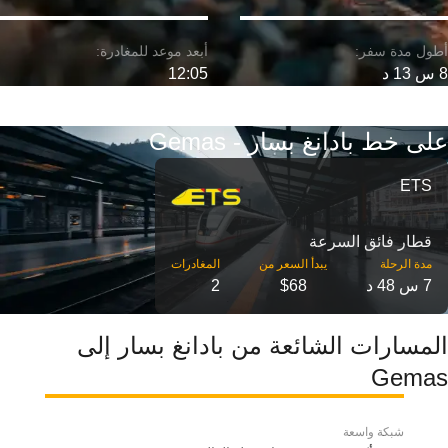
8 س 13 د
12:05
على خط بادانغ بسار - Gemas
ETS
قطار فائق السرعة
مدة الرحلة
7 س 48 د
$68
2
المسارات الشائعة من بادانغ بسار إلى
Gemas
شبكة واسعة