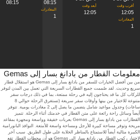
08:15
08:15
12:05
12:05
1
1
معلومات القطار من ‎بادانغ بسار إلى ‎Gemas
من بين أفضل الخيارات للسفر من بادانغ بسار إلى Gemas هو استقلال قطار
سريع وحديث. لقد صُممت جميع القطارات السريعة التي تعمل بين المدن لتوفر
للركاب كل ما قد يحتاجون إليه في رحلة ممتعة، بما في ذلك درجات سفر
متنوعة للاختيار من بينها وأوقات سفر سريعة (تستغرق الرحلة حوالي 8
ساعات) وجدول مواعيد شامل يتضمن ما يصل إلى 2 مغادرات يومية. تتوفر
أيضاً وسائل راحة رائعة على متن القطار في خدمتك أثناء الرحلة. تتميز
القطارات من بادانغ بسار إلى Gemas بعربات خفيفة وواسعة ومجهزة بمقاعد
مريحة وتوفر مساحة كبيرة للأرجل ومساحة واسعة للأمتعة. النوافذ البانورامية
الكبيرة مثالية أيضاً للاستمتاع بالمناظر الخلابة على طول الطريق. سبب آخر
لاختيار ركوب القطار من بادانغ بسار إلى Gemas هو أن محطات القطار تقع