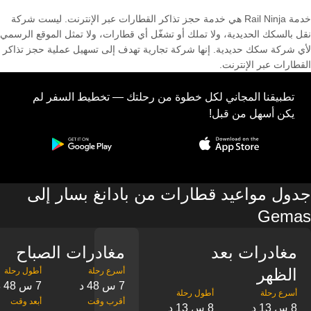
خدمة Rail Ninja هي خدمة حجز تذاكر القطارات عبر الإنترنت. ليست شركة
نقل بالسكك الحديدية، ولا تملك أو تشغّل أي قطارات، ولا تمثل الموقع الرسمي
لأي شركة سكك حديدية. إنها شركة تجارية تهدف إلى تسهيل عملية حجز تذاكر
القطارات عبر الإنترنت.
تطبيقنا المجاني لكل خطوة من رحلتك — تخطيط السفر لم
يكن أسهل من قبل!
جدول مواعيد قطارات من بادانغ بسار إلى
Gemas
مغادرات بعد
مغادرات الصباح
الظهر
7 س 48 د
7 س 48 د
8 س 13 د
8 س 13 د