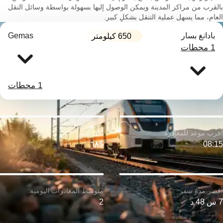
بالقرب من مراكز المدينة ويمكن الوصول إليها بسهولة بواسطة وسائل النقل
العام، مما يسهل عملية التنقل بشكلٍ كبير.
بادانغ بسار
Gemas
650 كيلومتر
1 محطات
1 محطات
$٦٨
08:15
7 س 48 د
2