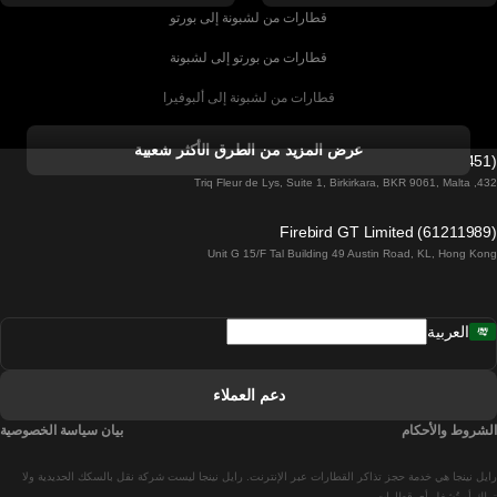
قطارات من لشبونة إلى بورتو
قطارات من بورتو إلى لشبونة
قطارات من لشبونة إلى ألبوفيرا
قطارات من ألبوفيرا إلى لشبونة
عرض المزيد من الطرق الأكثر شعبية
Firebird GT Limited (OC 1451)
قطارات من لشبونة إلى لاغوس
432, Triq Fleur de Lys, Suite 1, Birkirkara, BKR 9061, Malta
قطارات من لاغوس إلى لشبونة
Firebird GT Limited (61211989)
Unit G 15/F Tal Building 49 Austin Road, KL, Hong Kong
قطارات من لشبونة إلى مدريد
قطارات من مدريد إلى لشبونة
العربية
قطارات من لشبونة إلى فارو
قطارات من فارو إلى لشبونة
دعم العملاء
قطارات من لشبونة إلى كويمبرا
الشروط والأحكام
بيان سياسة الخصوصية
قطارات من كويمبرا إلى لشبونة
رايل نينجا هي خدمة حجز تذاكر القطارات عبر الإنترنت. رايل نينجا ليست شركة نقل بالسكك الحديدية ولا
تملك أو تُشغل أي قطارات.