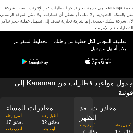
خدمة Rail Ninja هي خدمة حجز تذاكر القطارات عبر الإنترنت. ليست شركة
نقل بالسكك الحديدية، ولا تملك أو تشغّل أي قطارات، ولا تمثل الموقع الرسمي
لأي شركة سكك حديدية. إنها شركة تجارية تهدف إلى تسهيل عملية حجز تذاكر
القطارات عبر الإنترنت.
تطبيقنا المجاني لكل خطوة من رحلتك — تخطيط السفر لم
يكن أسهل من قبل!
جدول مواعيد قطارات من Karaman إلى
قونية
مغادرات بعد
مغادرات المساء
الظهر
‎أطول رحلة
‎أسرع رحلة
32 دقائق
17 دقائق
‎أطول رحلة
‎أسرع رحلة
‎أبعد وقت
‎أقرب وقت
17 دقائق
17 دقائق