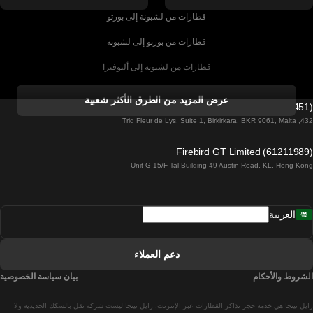
قطارات من لشبونة إلى بورتو
قطارات من بورتو إلى لشبونة
قطارات من لشبونة إلى ألبوفيرا
قطارات من ألبوفيرا إلى لشبونة
عرض المزيد من الطرق الأكثر شعبية
Firebird GT Limited (OC 1451)
قطارات من لشبونة إلى لاغوس
432, Triq Fleur de Lys, Suite 1, Birkirkara, BKR 9061, Malta
قطارات من لاغوس إلى لشبونة
Firebird GT Limited (61211989)
Unit G 15/F Tal Building 49 Austin Road, KL, Hong Kong
قطارات من لشبونة إلى مدريد
قطارات من مدريد إلى لشبونة
العربية
قطارات من لشبونة إلى فارو
قطارات من فارو إلى لشبونة
دعم العملاء
قطارات من لشبونة إلى كويمبرا
الشروط والأحكام
بيان سياسة الخصوصية
قطارات من كويمبرا إلى لشبونة
رايل نينجا هي خدمة حجز تذاكر القطارات عبر الإنترنت. رايل نينجا ليست شركة نقل بالسكك الحديدية ولا