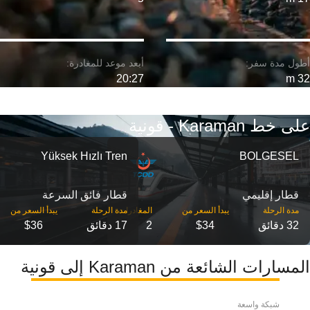
20:27
32 m
على خط Karaman - قونية
Yüksek Hızlı Tren
BOLGESEL
قطار إقليمي
قطار فائق السرعة
مدة الرحلة
مدة الرحلة
32 دقائق
$34
2
17 دقائق
$36
المسارات الشائعة من Karaman إلى قونية
شبكة واسعة