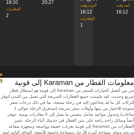
18:10
20:27
‎أبعد وقت
‎أقرب وقت
‎المغادرات
16:12
16:12
2
‎المغادرات
1
1
معلومات القطار من ‎Karaman إلى ‎قونية
2
من بين أفضل الخيارات للسفر من Karaman إلى قونية هو استقلال قطار
سريع وحديث. لقد صُممت جميع القطارات السريعة التي تعمل بين المدن لتوفر
للركاب كل ما قد يحتاجون إليه في رحلة ممتعة، بما في ذلك درجات سفر
متنوعة للاختيار من بينها وأوقات سفر سريعة (تستغرق الرحلة حوالي 1
ساعات) وجدول مواعيد شامل يتضمن ما يصل إلى 5 مغادرات يومية. تتوفر
أيضاً وسائل راحة رائعة على متن القطار في خدمتك أثناء الرحلة. تتميز
القطارات من Karaman إلى قونية بعربات خفيفة وواسعة ومجهزة بمقاعد
مريحة وتوفر مساحة كبيرة للأرجل ومساحة واسعة للأمتعة. النوافذ البانورامية