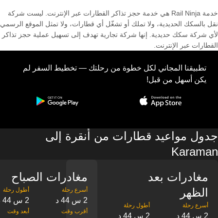
خدمة Rail Ninja هي خدمة حجز تذاكر القطارات عبر الإنترنت. ليست شركة
نقل بالسكك الحديدية، ولا تملك أو تشغّل أي قطارات، ولا تمثل الموقع الرسمي
لأي شركة سكك حديدية. إنها شركة تجارية تهدف إلى تسهيل عملية حجز تذاكر
القطارات عبر الإنترنت.
تطبيقنا المجاني لكل خطوة من رحلتك — تخطيط السفر لم
يكن أسهل من قبل!
جدول مواعيد قطارات من أنقرة إلى
Karaman
مغادرات بعد
مغادرات الصباح
الظهر
2 س 44 د
2 س 44 د
2 س 44 د
2 س 44 د