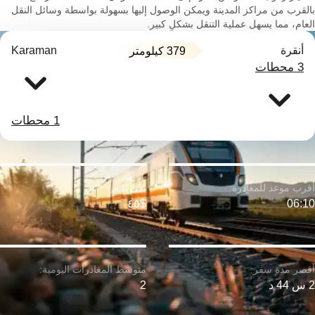
بالقرب من مراكز المدينة ويمكن الوصول إليها بسهولة بواسطة وسائل النقل
العام، مما يسهل عملية التنقل بشكلٍ كبير.
أنقرة
Karaman
379 كيلومتر
3 محطات
1 محطات
$٤٥
06:10
2 س 44 د
2