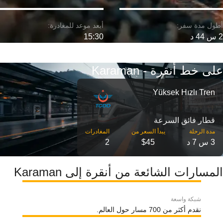
2 س 44 د
15:30
على خط أنقرة - Karaman
Yüksek Hızlı Tren
قطار فائق السرعة
مدة الرحلة
3 س 7 د
$45
2
المسارات الشائعة من أنقرة إلى Karaman
شبكة واسعة
نقدم أكثر من 700 مسار حول العالم.