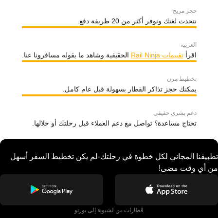
حجز مريح
نتحدث لغتك ونوفر أكثر من 20 طريقة دفع.
العربية
اقرأ
تقييمات Rail Ninja
الحقيقية وشاهد ما يقوله مسافرونا عنا.
تخطيط مرن
يمكنك حجز تذاكر القطار بسهولة قبل عام كامل.
دعم بشري حقيقي
تحتاج مساعدة؟ تواصل مع دعم العملاء قبل رحلتك أو خلالها.
تطبيقنا المجاني لكل خطوة في رحلتك-لم يكن تخطيط السفر أسهل
من أي وقت مضى!
قطارات من لشبونة إلى بورتو