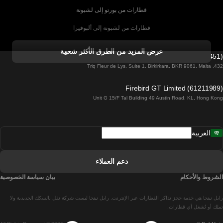
قطارات من بورتو إلى لشبونة
قطارات من لشبونة إلى ألبوفيرا
قطارات من ألبوفيرا إلى لشبونة
عرض المزيد من الطرق الأكثر شعبية
Firebird GT Limited (OC 1451)
قطارات من لشبونة إلى لاغوس
432, Triq Fleur de Lys, Suite 1, Birkirkara, BKR 9061, Malta
قطارات من لاغوس إلى لشبونة
Firebird GT Limited (61211989)
Unit G 15/F Tal Building 49 Austin Road, KL, Hong Kong
قطارات من لشبونة إلى مدريد
قطارات من مدريد إلى لشبونة
العربية
قطارات من لشبونة إلى فارو
قطارات من فارو إلى لشبونة
دعم العملاء
قطارات من لشبونة إلى كويمبرا
الشروط والأحكام
بيان سياسة الخصوصية
قطارات من كويمبرا إلى لشبونة
رايل نينجا هي خدمة حجز تذاكر القطارات عبر الإنترنت. رايل نينجا ليست شركة نقل بالسكك الحديدية ولا
قطارات من برشلونة إلى مدريد
تملك أو تُشغل أي قطارات.