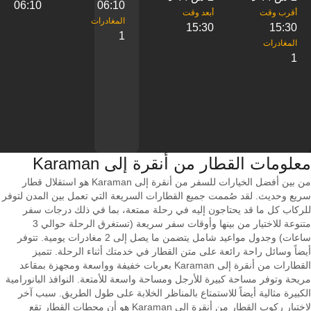
06:10
06:10
15:30
15:30
1
1
معلومات القطار من ‎أنقرة إلى ‎Karaman
من بين أفضل الخيارات للسفر من أنقرة إلى Karaman هو استقلال قطار
سريع وحديث. لقد صُممت جميع القطارات السريعة التي تعمل بين المدن لتوفر
للركاب كل ما قد يحتاجون إليه في رحلة ممتعة، بما في ذلك درجات سفر
متنوعة للاختيار من بينها وأوقات سفر سريعة (تستغرق الرحلة حوالي 3
ساعات) وجدول مواعيد شامل يتضمن ما يصل إلى 2 مغادرات يومية. تتوفر
أيضاً وسائل راحة رائعة على متن القطار في خدمتك أثناء الرحلة. تتميز
القطارات من أنقرة إلى Karaman بعربات خفيفة وواسعة ومجهزة بمقاعد
مريحة وتوفر مساحة كبيرة للأرجل ومساحة واسعة للأمتعة. النوافذ البانورامية
الكبيرة مثالية أيضاً للاستمتاع بالمناظر الخلابة على طول الطريق. سبب آخر
لاختيار ركوب القطار من أنقرة إلى Karaman هو أن محطات القطار تقع